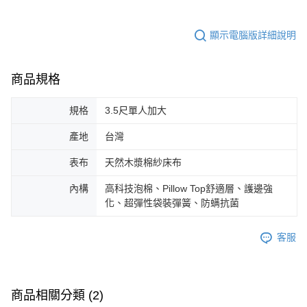
顯示電腦版詳細說明
商品規格
規格
3.5尺單人加大
產地
台灣
表布
天然木漿棉紗床布
內構
高科技泡棉、Pillow Top舒適層、護邊強
化、超彈性袋裝彈簧、防螨抗菌
客服
商品相關分類 (2)