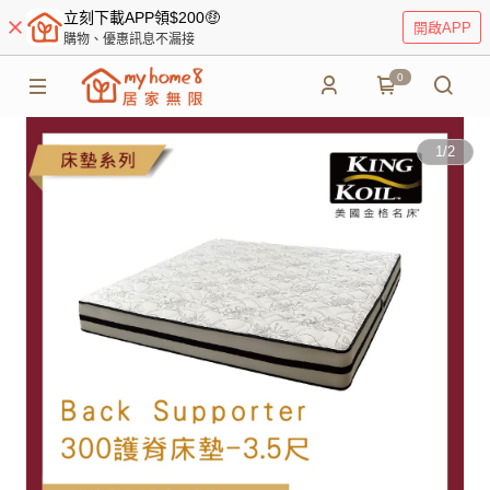
立刻下載APP領$200🤑
開啟APP
購物、優惠訊息不漏接
0
1
/
2