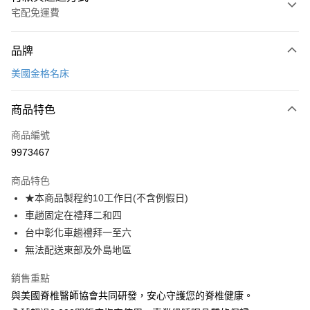
宅配免運費
付款方式
品牌
信用卡一次付款
美國金格名床
信用卡分期付款
3 期 0 利率 每期
NT$8,272
21家銀行
商品特色
6 期 0 利率 每期
NT$4,136
21家銀行
合作金庫商業銀行
第一商業銀行
商品編號
華南商業銀行
彰化商業銀行
合作金庫商業銀行
第一商業銀行
9973467
LINE Pay
上海商業儲蓄銀行
台北富邦商業銀行
華南商業銀行
彰化商業銀行
國泰世華商業銀行
兆豐國際商業銀行
Apple Pay
上海商業儲蓄銀行
台北富邦商業銀行
商品特色
臺灣中小企業銀行
台中商業銀行
國泰世華商業銀行
兆豐國際商業銀行
★本商品製程約10工作日(不含例假日)
匯豐（台灣）商業銀行
華泰商業銀行
街口支付
臺灣中小企業銀行
台中商業銀行
車趟固定在禮拜二和四
聯邦商業銀行
遠東國際商業銀行
匯豐（台灣）商業銀行
華泰商業銀行
悠遊付
元大商業銀行
永豐商業銀行
台中彰化車趟禮拜一至六
聯邦商業銀行
遠東國際商業銀行
玉山商業銀行
星展（台灣）商業銀行
無法配送東部及外島地區
元大商業銀行
永豐商業銀行
Google Pay
台新國際商業銀行
中國信託商業銀行
玉山商業銀行
星展（台灣）商業銀行
台灣樂天信用卡公司
銷售重點
台新國際商業銀行
中國信託商業銀行
全盈+PAY
台灣樂天信用卡公司
與美國脊椎醫師協會共同研發，安心守護您的脊椎健康。
大哥付你分期