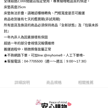
全球超過2,000間飯店指定使用，專業級睡眠品質的保證。
相關說明
床墊高度25cm
【大哥付你分期使用說明】
床墊無法折疊，請確認樓梯轉角、門框寬度是否可搬運
AFTEE先享後付
1.本服務由台灣大哥大提供，台灣大哥大用戶可立即使用無須另外申請。
商品收到後有七天的鑑賞期(非試用期)
2.付款方式選擇「大哥付你分期」，訂單成立後會自動跳轉到大哥付的交易
相關說明
流程，驗證手機門號後，選擇欲分期的期數、繳款截止日，確認付款後即完
所有退貨及換貨的商品必須保持商品『全新狀態』及『包裝未拆
【關於「AFTEE先享後付」】
成交易。
ATM付款
AFTEE先享後付是「在收到商品之後才付款」的支付方式。 讓您購物簡單
封』
3.實際核准額度、可分期數及費用金額請依後續交易確認頁面所載為準。
便利好安心！
4.訂單成立30分鐘內，如未前往確認交易或遇審核未通過，訂單將自動取
一年內非人為因素損壞有保固
１．簡單：不需註冊會員、不需綁卡、不需儲值。
運送方式
消。如遇「轉專審核」未通過狀況，表示未達大哥付你分期系統評分，恕無
２．便利：只要手機號碼，簡訊認證，即可結帳。
超過一年的部分會視情況報價維修
法說明評估內容。
３．安心：先確認商品／服務後，再付款。
➤一般商品『宅配寄送』：1.車趟為週一至六 2.無組裝，只送至一
搬運過程中，稍微擦傷皆屬正常
【繳款方式說明】
1.分期款項不併入電信帳單，「大哥付你分期」於每月結算日後寄送繳費提
樓 3.購買大型家具，可一同配送組裝
★不熟網路下單，可加line:@myhome8，人工下單唷~
【「AFTEE先享後付」結帳流程】
醒簡訊。
１．於結帳方式選擇「AFTEE先享後付」後，將跳轉至「AFTEE先享後付」
免運費
★客服電話：04-7705500（週一～週五｜9:00～17:30）
2.透過簡訊連結打開帳單後，可選擇「超商條碼／台灣大直營門市／銀行轉
結帳頁面，進行簡訊認證並確認金額後，即可完成結帳。
帳／街口支付／iPASS MONEY」等通路繳費。
２．訂單成立數日內，您將收到繳費通知簡訊。
３．收到繳費通知簡訊後14天內，點擊此簡訊中的連結，可透過四大超商／
【注意事項】
ATM／網路銀行／等多元方式進行付款，方視為交易完成。
1.本服務係由「台灣大哥大股份有限公司」（以下簡稱本公司）所提供，讓
※ 請注意：結帳手續完成當下不需立刻繳費，但若您需要取消訂單，請聯絡
詳細說明
商品規格
相關推薦
用戶於交易時，得透過本服務購買商品或服務，並由商店將買賣／分期付款
購買商品的店家。未經商家同意取消之訂單仍視為有效，需透過AFTEE先享
買賣價金債權讓與本公司後，依約使用本公司帳單繳交帳款。
後付繳納相關費用。
2.基於同意付款使用「大哥付你分期」之契約關係目的，商店將以您的個人
※ 交易是否成功請以「AFTEE先享後付 」之結帳頁面顯示為準，若有關於
資料（包含姓名、電話或地址）提供予台灣大哥大進項蒐集、處理及利用，
是否繳費成功／繳費後需取消欲退款等相關疑問，請聯繫「AFTEE先享後付
由本公司與您本人進行分期帳單所需資料之確認、核對及更正。
客戶支援中心」
https://netprotections.freshdesk.com/support/home
3.完整用戶服務條款，請詳閱以下連結：
https://oppay.tw/userRule