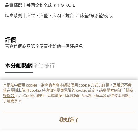
品質精選｜美國金格名床 KING KOIL
臥室系列｜床架、床墊、床頭、鏡台
床墊/保潔墊/枕頭
評價
喜歡這個商品嗎？購買後給他一個好評吧
本分類熱銷
全站排行
本網站中使用 cookie，欲查詢有關本網站使用 cookie 方式之詳情，及若您不希
熱門標籤
望在電腦上使用 cookie 時應如何變更電腦的 cookie 設定，請參閱本網站「
隱私
權條款
」之 Cookie 聲明。您繼續使用本網站即表示您同意本公司得按本網站使
用條款之 Cookie 聲明使用 cookie。
了解更多 >
我知道了