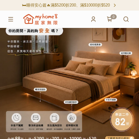
🛏️睡得安心篇🔥滿$5200折200、滿$10000折$520
0