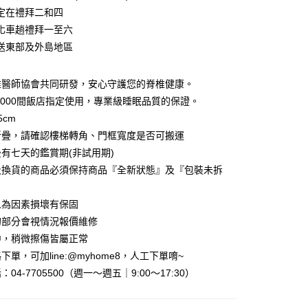
小企業銀行
台中商業銀行
定在禮拜二和四
華商業銀行
兆豐國際商業銀行
台灣）商業銀行
華泰商業銀行
小企業銀行
台中商業銀行
化車趟禮拜一至六
業銀行
遠東國際商業銀行
台灣）商業銀行
華泰商業銀行
送東部及外島地區
業銀行
永豐商業銀行
業銀行
遠東國際商業銀行
業銀行
星展（台灣）商業銀行
業銀行
永豐商業銀行
y
際商業銀行
中國信託商業銀行
椎醫師協會共同研發，安心守護您的脊椎健康。
業銀行
星展（台灣）商業銀行
天信用卡公司
際商業銀行
中國信託商業銀行
,000間飯店指定使用，專業級睡眠品質的保證。
天信用卡公司
5cm
分期
折疊，請確認樓梯轉角、門框寬度是否可搬運
有七天的鑑賞期(非試用期)
你分期使用說明】
享後付
由台灣大哥大提供，台灣大哥大用戶可立即使用無須另外申請。
及換貨的商品必須保持商品『全新狀態』及『包裝未拆
式選擇「大哥付你分期」，訂單成立後會自動跳轉到大哥付的交易
證手機門號後，選擇欲分期的期數、繳款截止日，確認付款後即
FTEE先享後付」】
人為因素損壞有保固
。
先享後付是「在收到商品之後才付款」的支付方式。 讓您購物簡單
准額度、可分期數及費用金額請依後續交易確認頁面所載為準。
心！
的部分會視情況報價維修
立30分鐘內，如未前往確認交易或遇審核未通過，訂單將自動取
：不需註冊會員、不需綁卡、不需儲值。
中，稍微擦傷皆屬正常
「轉專審核」未通過狀況，表示未達大哥付你分期系統評分，恕
：只要手機號碼，簡訊認證，即可結帳。
評估內容。
單，可加line:@myhome8，人工下單唷~
：先確認商品／服務後，再付款。
式說明】
04-7705500（週一～週五｜9:00～17:30）
『宅配寄送』：1.車趟為週一至六 2.無組裝，只送至一
項不併入電信帳單，「大哥付你分期」於每月結算日後寄送繳費提
EE先享後付」結帳流程】
買大型家具，可一同配送組裝
方式選擇「AFTEE先享後付」後，將跳轉至「AFTEE先享後
訊連結打開帳單後，可選擇「超商條碼／台灣大直營門市／銀行轉
頁面，進行簡訊認證並確認金額後，即可完成結帳。