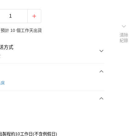
預計 10 個工作天出貨
清除
紀錄
送方式
費
次付款
名床
期付款
0 利率 每期
NT$7,421
21家銀行
0 利率 每期
NT$3,710
21家銀行
庫商業銀行
第一商業銀行
業銀行
彰化商業銀行
庫商業銀行
第一商業銀行
業儲蓄銀行
台北富邦商業銀行
業銀行
彰化商業銀行
華商業銀行
兆豐國際商業銀行
品製程約10工作日(不含例假日)
業儲蓄銀行
台北富邦商業銀行