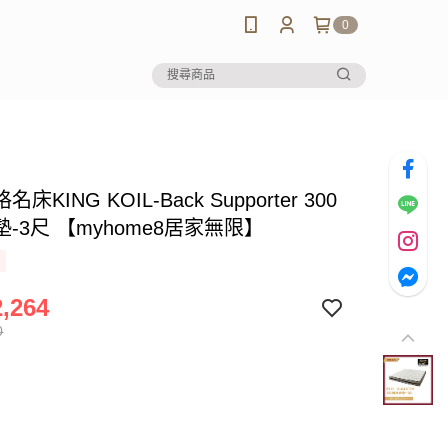
0
床KING KOIL-Back Supporter 300
-3尺 【myhome8居家無限】
,264
0