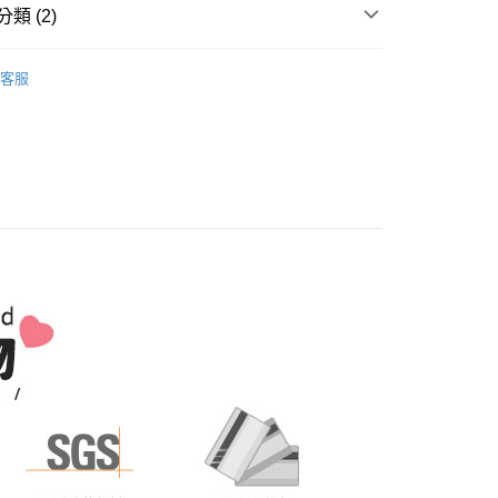
付／iPASS MONEY」等通路繳費。
類 (2)
成立數日內，您將收到繳費通知簡訊。
費通知簡訊後14天內，點擊此簡訊中的連結，可透過四大超商
『免費組裝』：1.車趟為週二、週四 2.可指定日期，無
項】
網路銀行／等多元方式進行付款，方視為交易完成。
國金格名床 KING KOIL
天抵達時段，白天至晚上皆可能
係由「台灣大哥大股份有限公司」（以下簡稱本公司）所提供，讓
：結帳手續完成當下不需立刻繳費，但若您需要取消訂單，請聯
客服
易時，得透過本服務購買商品或服務，並由商店將買賣／分期付
｜床架、床墊、床頭、鏡台
床墊/保潔墊/枕頭
的店家。未經商家同意取消之訂單仍視為有效，需透過AFTEE
,000，滿NT$1(含以上)免運費
金債權讓與本公司後，依約使用本公司帳單繳交帳款。
繳納相關費用。
意付款使用「大哥付你分期」之契約關係目的，商店將以您的個人
否成功請以「AFTEE先享後付 」之結帳頁面顯示為準，若有關於
含姓名、電話或地址）提供予台灣大哥大進項蒐集、處理及利
功／繳費後需取消欲退款等相關疑問，請聯繫「AFTEE先享後
公司與您本人進行分期帳單所需資料之確認、核對及更正。
援中心」
https://netprotections.freshdesk.com/support/home
戶服務條款，請詳閱以下連結：
https://oppay.tw/userRule
項】
恩沛科技股份有限公司提供之「AFTEE先享後付」服務完成之
依本服務之必要範圍內提供個人資料，並將交易相關給付款項請
讓予恩沛科技股份有限公司。
個人資料處理事宜，請瀏覽以下網址：
ee.tw/terms/#terms3
年的使用者請事先徵得法定代理人或監護人之同意方可使用
E先享後付」，若未經同意申辦者引起之損失，本公司不負相關責
AFTEE先享後付」時，將依據個別帳號之用戶狀況，依本公司
核予不同之上限額度；若仍有額度不足之情形，本公司將視審查
用戶進行身份認證。
一人註冊多個帳號或使用他人資訊註冊。若發現惡意使用之情
科技股份有限公司將有權停止該用戶之使用額度並採取法律行