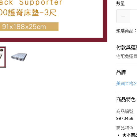
數量
預購商品：
付款與運
宅配免運
付款方式
品牌
信用卡一
美國金格
信用卡分
商品特色
3 期 
商品編號
6 期 
合作金
9973456
華南商
合作金
LINE Pay
上海商
商品特色
華南商
國泰世
★本商
Apple Pay
上海商