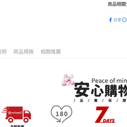
免運費
帳／街口支
商品相關分
２．訂單
３．收到繳
➤大型傢俱
【注意事
／ATM／
品質精選｜美
法指定當
1.本服務
※ 請注意
分享
用戶於交
臥室系列
絡購買商品
每筆NT$3
款買賣價
先享後付
2.基於同
※ 交易是
資料（包
是否繳費成
用，由本
付客戶支
3.完整用
說明
商品規格
相關推薦
【注意事
１．透過由
交易，需
求債權轉
２．關於
https://aft
３．未成
「AFTE
任。
４．使用「
即時審查
結果請求
５．嚴禁
形，恩沛
動。