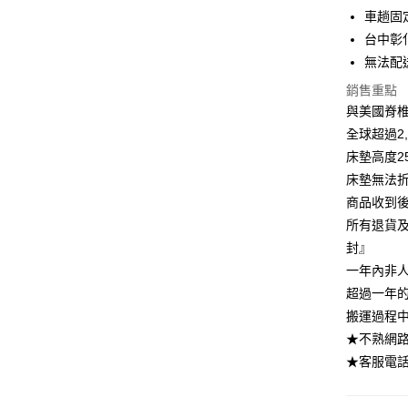
臺灣中
車趟固
國泰世
匯豐（
街口支付
臺灣中
台中彰
聯邦商
匯豐（
無法配
悠遊付
元大商
聯邦商
玉山商
銷售重點
元大商
Google Pa
台新國
與美國脊
玉山商
台灣樂
台新國
全盈+PAY
全球超過2
台灣樂
床墊高度2
大哥付你
床墊無法
相關說明
商品收到後
【大哥付
AFTEE先
1.本服務
所有退貨
2.付款方
相關說明
封』
流程，驗
【關於「A
一年內非
ATM付款
完成交易
AFTEE
3.實際核
便利好安
超過一年
4.訂單成
１．簡單
搬運過程
消。如遇
２．便利
運送方式
無法說明
★不熟網路下
３．安心
【繳款方
★客服電話：
➤一般商品
1.分期款
【「AFT
醒簡訊。
樓 3.購
１．於結帳
2.透過簡
付」結帳