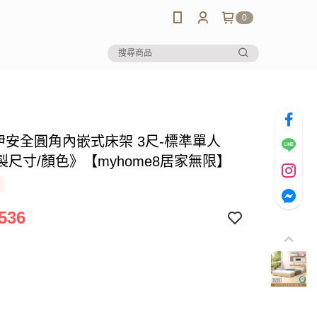
0
芮伊安全圓角內嵌式床架 3尺-標準單人
製尺寸/顏色》【myhome8居家無限】
536