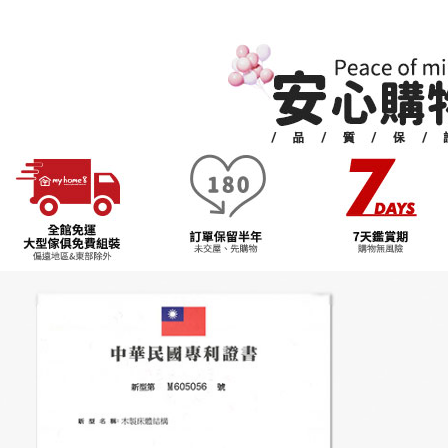
交易，需
求債權轉
🛏️睡得安
２．關於
https://aft
３．未成
「AFTE
任。
４．使用「
即時審查
結果請求
５．嚴禁
形，恩沛
動。