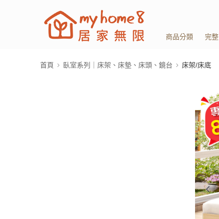
商品分類
完整
首頁
臥室系列｜床架、床墊、床頭、鏡台
床架/床底