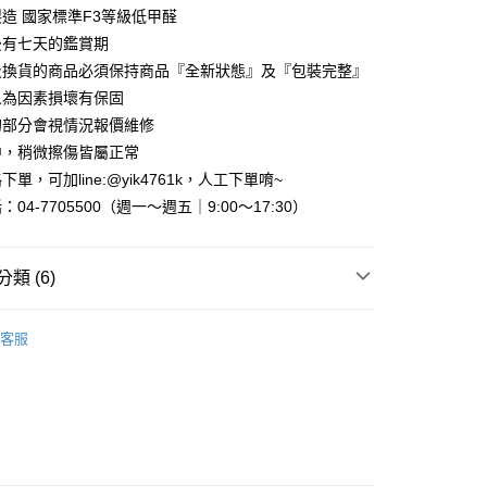
享後付
由台灣大哥大提供，台灣大哥大用戶可立即使用無須另外申請。
造 國家標準F3等級低甲醛
式選擇「大哥付你分期」，訂單成立後會自動跳轉到大哥付的交易
後有七天的鑑賞期
證手機門號後，選擇欲分期的期數、繳款截止日，確認付款後即
FTEE先享後付」】
及換貨的商品必須保持商品『全新狀態』及『包裝完整』
。
先享後付是「在收到商品之後才付款」的支付方式。 讓您購物簡單
准額度、可分期數及費用金額請依後續交易確認頁面所載為準。
人為因素損壞有保固
心！
立30分鐘內，如未前往確認交易或遇審核未通過，訂單將自動取
：不需註冊會員、不需綁卡、不需儲值。
的部分會視情況報價維修
「轉專審核」未通過狀況，表示未達大哥付你分期系統評分，恕
：只要手機號碼，簡訊認證，即可結帳。
中，稍微擦傷皆屬正常
評估內容。
：先確認商品／服務後，再付款。
式說明】
單，可加line:@yik4761k，人工下單唷~
『宅配寄送』：1.車趟為週一至六 2.無組裝，只送至一
項不併入電信帳單，「大哥付你分期」於每月結算日後寄送繳費提
EE先享後付」結帳流程】
04-7705500（週一～週五｜9:00～17:30）
買大型家具，可一同配送組裝
方式選擇「AFTEE先享後付」後，將跳轉至「AFTEE先享後
訊連結打開帳單後，可選擇「超商條碼／台灣大直營門市／銀行轉
頁面，進行簡訊認證並確認金額後，即可完成結帳。
付／iPASS MONEY」等通路繳費。
成立數日內，您將收到繳費通知簡訊。
費通知簡訊後14天內，點擊此簡訊中的連結，可透過四大超商
類 (6)
『免費組裝』：1.車趟為週二、週四 2.可指定日期，無
項】
網路銀行／等多元方式進行付款，方視為交易完成。
天抵達時段，白天至晚上皆可能
係由「台灣大哥大股份有限公司」（以下簡稱本公司）所提供，讓
：結帳手續完成當下不需立刻繳費，但若您需要取消訂單，請聯
｜床架、床墊、床頭、鏡台
床架/床底
易時，得透過本服務購買商品或服務，並由商店將買賣／分期付
的店家。未經商家同意取消之訂單仍視為有效，需透過AFTEE
,000，滿NT$1(含以上)免運費
客服
金債權讓與本公司後，依約使用本公司帳單繳交帳款。
繳納相關費用。
SGS低甲醛E1健康板傢俱
意付款使用「大哥付你分期」之契約關係目的，商店將以您的個人
否成功請以「AFTEE先享後付 」之結帳頁面顯示為準，若有關於
含姓名、電話或地址）提供予台灣大哥大進項蒐集、處理及利
銷推薦
功／繳費後需取消欲退款等相關疑問，請聯繫「AFTEE先享後
公司與您本人進行分期帳單所需資料之確認、核對及更正。
援中心」
https://netprotections.freshdesk.com/support/home
戶服務條款，請詳閱以下連結：
https://oppay.tw/userRule
｜床架、床墊、床頭、鏡台
板材類床架【可客製尺
項】
恩沛科技股份有限公司提供之「AFTEE先享後付」服務完成之
區