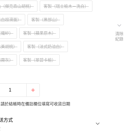
色（傑克森山胡桃）
客製（瑞士榆木－洗白）
美白超滑面）
客製（黑部山）
灰織紗）
客製（蘋果原木）
清除
紀錄
北美胡桃）
客製（法式奶油白）
晨霧灰）
客製（翠碧卡榆）
：請於結帳時在備註欄位填寫可收貨日期
送方式
費