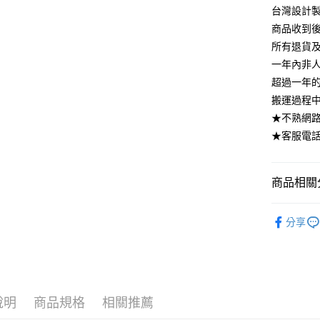
AFTEE先
1.本服務
台灣設計製
2.付款方
相關說明
商品收到
流程，驗
【關於「A
所有退貨
ATM付款
完成交易
AFTEE
3.實際核
一年內非
便利好安
4.訂單成
１．簡單
超過一年
消。如遇
２．便利
運送方式
搬運過程
無法說明
３．安心
【繳款方
★不熟網路下
➤一般商品
1.分期款
【「AFT
★客服電話：
醒簡訊。
樓 3.購
１．於結帳
2.透過簡
付」結帳
免運費
帳／街口支
２．訂單
３．收到繳
商品相關分
➤大型傢俱
【注意事
／ATM／
法指定當
1.本服務
※ 請注意
臥室系列
用戶於交
絡購買商品
每筆NT$3
分享
款買賣價
先享後付
無毒系列｜
2.基於同
※ 交易是
資料（包
🏆人氣熱
是否繳費成
用，由本
付客戶支
3.完整用
臥室系列
寸】
【注意事
說明
商品規格
相關推薦
１．透過由
睡眠生存