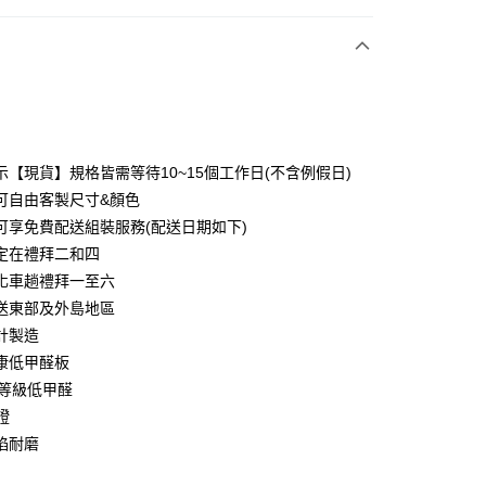
次付款
期付款
0 利率 每期
NT$2,845
21家銀行
示【現貨】規格皆需等待10~15個工作日(不含例假日)
0 利率 每期
NT$1,422
21家銀行
庫商業銀行
第一商業銀行
可自由客製尺寸&顏色
業銀行
彰化商業銀行
可享免費配送組裝服務(配送日期如下)
庫商業銀行
第一商業銀行
業儲蓄銀行
台北富邦商業銀行
業銀行
彰化商業銀行
定在禮拜二和四
華商業銀行
兆豐國際商業銀行
業儲蓄銀行
台北富邦商業銀行
化車趟禮拜一至六
小企業銀行
台中商業銀行
華商業銀行
兆豐國際商業銀行
送東部及外島地區
台灣）商業銀行
華泰商業銀行
小企業銀行
台中商業銀行
業銀行
遠東國際商業銀行
計製造
台灣）商業銀行
華泰商業銀行
業銀行
永豐商業銀行
康低甲醛板
業銀行
遠東國際商業銀行
業銀行
星展（台灣）商業銀行
業銀行
永豐商業銀行
1等級低甲醛
y
際商業銀行
中國信託商業銀行
業銀行
星展（台灣）商業銀行
證
天信用卡公司
際商業銀行
中國信託商業銀行
分期
焰耐磨
天信用卡公司
你分期使用說明】