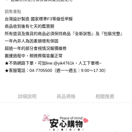
2.付款方式選擇「大哥付你分期」，訂單成立後會自動跳轉到大哥付的交易
相關說明
流程，驗證手機門號後，選擇欲分期的期數、繳款截止日，確認付款後即完
【關於「AFTEE先享後付」】
銷售重點
成交易。
ATM付款
AFTEE先享後付是「在收到商品之後才付款」的支付方式。 讓您購物簡單
台灣設計製造 國家標準F3等級低甲醛
3.實際核准額度、可分期數及費用金額請依後續交易確認頁面所載為準。
便利好安心！
4.訂單成立30分鐘內，如未前往確認交易或遇審核未通過，訂單將自動取
商品收到後有七天的鑑賞期
１．簡單：不需註冊會員、不需綁卡、不需儲值。
運送方式
消。如遇「轉專審核」未通過狀況，表示未達大哥付你分期系統評分，恕無
２．便利：只要手機號碼，簡訊認證，即可結帳。
所有退貨及換貨的商品必須保持商品『全新狀態』及『包裝完整』
法說明評估內容。
３．安心：先確認商品／服務後，再付款。
➤一般商品『宅配寄送』：1.車趟為週一至六 2.無組裝，只送至一
【繳款方式說明】
一年內非人為因素損壞有保固
1.分期款項不併入電信帳單，「大哥付你分期」於每月結算日後寄送繳費提
樓 3.購買大型家具，可一同配送組裝
超過一年的部分會視情況報價維修
【「AFTEE先享後付」結帳流程】
醒簡訊。
１．於結帳方式選擇「AFTEE先享後付」後，將跳轉至「AFTEE先享後付」
免運費
搬運過程中，稍微擦傷皆屬正常
2.透過簡訊連結打開帳單後，可選擇「超商條碼／台灣大直營門市／銀行轉
結帳頁面，進行簡訊認證並確認金額後，即可完成結帳。
帳／街口支付／iPASS MONEY」等通路繳費。
★不熟網路下單，可加line:@yik4761k，人工下單唷~
２．訂單成立數日內，您將收到繳費通知簡訊。
➤大型傢俱『免費組裝』：1.車趟為週二、週四 2.可指定日期，無
３．收到繳費通知簡訊後14天內，點擊此簡訊中的連結，可透過四大超商／
★客服電話：04-7705500（週一～週五｜9:00～17:30）
【注意事項】
法指定當天抵達時段，白天至晚上皆可能
ATM／網路銀行／等多元方式進行付款，方視為交易完成。
1.本服務係由「台灣大哥大股份有限公司」（以下簡稱本公司）所提供，讓
※ 請注意：結帳手續完成當下不需立刻繳費，但若您需要取消訂單，請聯絡
每筆NT$3,000，滿NT$1(含以上)免運費
用戶於交易時，得透過本服務購買商品或服務，並由商店將買賣／分期付款
購買商品的店家。未經商家同意取消之訂單仍視為有效，需透過AFTEE先享
買賣價金債權讓與本公司後，依約使用本公司帳單繳交帳款。
後付繳納相關費用。
2.基於同意付款使用「大哥付你分期」之契約關係目的，商店將以您的個人
※ 交易是否成功請以「AFTEE先享後付 」之結帳頁面顯示為準，若有關於
詳細說明
商品規格
相關推薦
資料（包含姓名、電話或地址）提供予台灣大哥大進項蒐集、處理及利用，
是否繳費成功／繳費後需取消欲退款等相關疑問，請聯繫「AFTEE先享後付
由本公司與您本人進行分期帳單所需資料之確認、核對及更正。
客戶支援中心」
https://netprotections.freshdesk.com/support/home
3.完整用戶服務條款，請詳閱以下連結：
https://oppay.tw/userRule
【注意事項】
１．透過由恩沛科技股份有限公司提供之「AFTEE先享後付」服務完成之交
易，需依本服務之必要範圍內提供個人資料，並將交易相關給付款項請求債