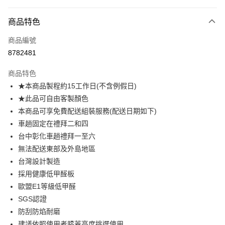
付款方式
商品特色
信用卡一次付款
商品編號
信用卡分期付款
8782481
3 期 0 利率 每期
NT$3,719
21家銀行
商品特色
6 期 0 利率 每期
NT$1,859
21家銀行
合作金庫商業銀行
第一商業銀行
★本商品製程約15工作日(不含例假日)
華南商業銀行
彰化商業銀行
合作金庫商業銀行
第一商業銀行
LINE Pay
★此品可自由客製顏色
上海商業儲蓄銀行
台北富邦商業銀行
華南商業銀行
彰化商業銀行
國泰世華商業銀行
兆豐國際商業銀行
本商品可享免費配送組裝服務(配送日期如下)
Apple Pay
上海商業儲蓄銀行
台北富邦商業銀行
臺灣中小企業銀行
台中商業銀行
車趟固定在禮拜二和四
國泰世華商業銀行
兆豐國際商業銀行
匯豐（台灣）商業銀行
華泰商業銀行
街口支付
臺灣中小企業銀行
台中商業銀行
台中彰化車趟禮拜一至六
聯邦商業銀行
遠東國際商業銀行
匯豐（台灣）商業銀行
華泰商業銀行
無法配送東部及外島地區
悠遊付
元大商業銀行
永豐商業銀行
聯邦商業銀行
遠東國際商業銀行
台灣設計製造
玉山商業銀行
星展（台灣）商業銀行
元大商業銀行
永豐商業銀行
Google Pay
採用健康低甲醛板
台新國際商業銀行
中國信託商業銀行
玉山商業銀行
星展（台灣）商業銀行
台灣樂天信用卡公司
歐盟E1等級低甲醛
台新國際商業銀行
中國信託商業銀行
大哥付你分期
SGS認證
台灣樂天信用卡公司
相關說明
防刮防焰耐磨
【大哥付你分期使用說明】
AFTEE先享後付
1.本服務由台灣大哥大提供，台灣大哥大用戶可立即使用無須另外申請。
建議依照使用者膝蓋高度挑選使用