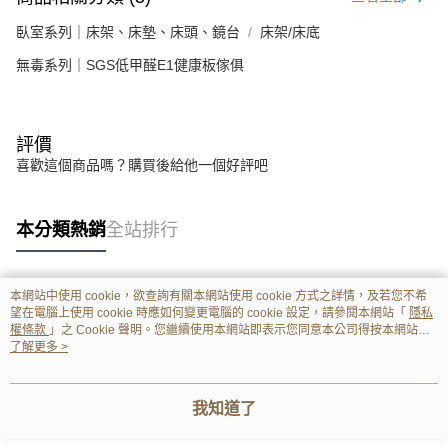
臥室系列｜床架、床墊、床頭、鏡台
床架/床底
無毒系列｜SGS低甲醛E1健康板傢俱
評價
喜歡這個商品嗎？購買後給他一個好評吧
本分類熱銷
全站排行
本網站中使用 cookie，欲查詢有關本網站使用 cookie 方式之詳情，及若您不希
熱門標籤
望在電腦上使用 cookie 時應如何變更電腦的 cookie 設定，請參閱本網站「
隱私
權條款
」之 Cookie 聲明。您繼續使用本網站即表示您同意本公司得按本網站使
用條款之 Cookie 聲明使用 cookie。
了解更多 >
我知道了