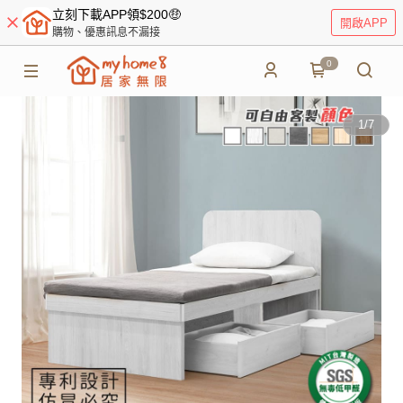
立刻下載APP領$200🤑
開啟APP
購物、優惠訊息不漏接
0
1
/
7