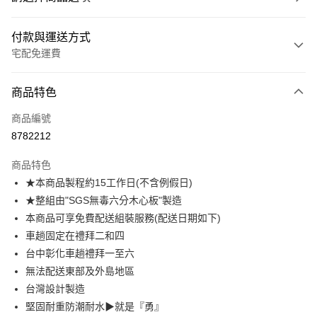
付款與運送方式
宅配免運費
付款方式
商品特色
信用卡一次付款
商品編號
信用卡分期付款
8782212
3 期 0 利率 每期
NT$5,262
21家銀行
商品特色
6 期 0 利率 每期
NT$2,631
21家銀行
合作金庫商業銀行
第一商業銀行
★本商品製程約15工作日(不含例假日)
華南商業銀行
彰化商業銀行
合作金庫商業銀行
第一商業銀行
LINE Pay
★整組由"SGS無毒六分木心板"製造
上海商業儲蓄銀行
台北富邦商業銀行
華南商業銀行
彰化商業銀行
國泰世華商業銀行
兆豐國際商業銀行
本商品可享免費配送組裝服務(配送日期如下)
Apple Pay
上海商業儲蓄銀行
台北富邦商業銀行
臺灣中小企業銀行
台中商業銀行
車趟固定在禮拜二和四
國泰世華商業銀行
兆豐國際商業銀行
匯豐（台灣）商業銀行
華泰商業銀行
街口支付
臺灣中小企業銀行
台中商業銀行
台中彰化車趟禮拜一至六
聯邦商業銀行
遠東國際商業銀行
匯豐（台灣）商業銀行
華泰商業銀行
無法配送東部及外島地區
悠遊付
元大商業銀行
永豐商業銀行
聯邦商業銀行
遠東國際商業銀行
台灣設計製造
玉山商業銀行
星展（台灣）商業銀行
元大商業銀行
永豐商業銀行
Google Pay
堅固耐重防潮耐水▶就是『勇』
台新國際商業銀行
中國信託商業銀行
玉山商業銀行
星展（台灣）商業銀行