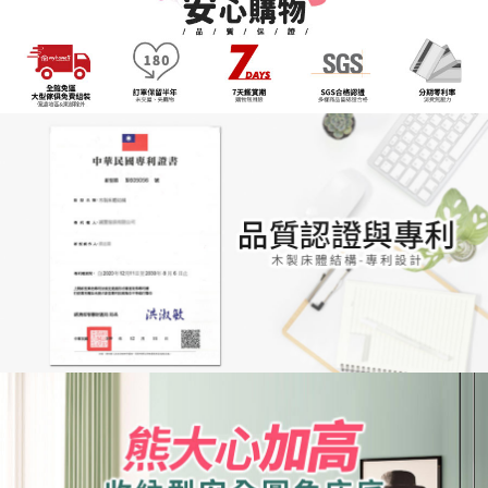
客戶支援中心」
https://netprotections.freshdesk.com/support/home
3.完整用戶服務條款，請詳閱以下連結：
https://oppay.tw/userRule
【注意事項】
１．透過由恩沛科技股份有限公司提供之「AFTEE先享後付」服務完成之交
易，需依本服務之必要範圍內提供個人資料，並將交易相關給付款項請求債
權轉讓予恩沛科技股份有限公司。
２．關於個人資料處理事宜，請瀏覽以下網址：
https://aftee.tw/terms/#terms3
３．未成年的使用者請事先徵得法定代理人或監護人之同意方可使用
「AFTEE先享後付」，若未經同意申辦者引起之損失，本公司不負相關責
任。
４．使用「AFTEE先享後付」時，將依據個別帳號之用戶狀況，依本公司即
時審查核予不同之上限額度；若仍有額度不足之情形，本公司將視審查結果
請求用戶進行身份認證。
５．嚴禁一人註冊多個帳號或使用他人資訊註冊。若發現惡意使用之情形，
恩沛科技股份有限公司將有權停止該用戶之使用額度並採取法律行動。