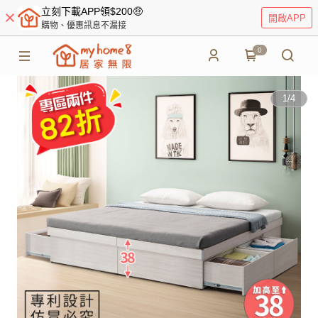
立刻下載APP領$200🤑
開啟APP
購物、優惠訊息不漏接
0
1
/
4