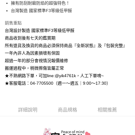
台灣樂天信用卡公司
擁有防刮耐磨防焰的超強特色！
台新國際商業銀行
中國信託商業銀行
大哥付你分期
台灣製造 國家標準F3等級低甲醛
台灣樂天信用卡公司
相關說明
【大哥付你分期使用說明】
銷售重點
AFTEE先享後付
1.本服務由台灣大哥大提供，台灣大哥大用戶可立即使用無須另外申請。
2.付款方式選擇「大哥付你分期」，訂單成立後會自動跳轉到大哥付的交易
台灣設計製造 國家標準F3等級低甲醛
相關說明
流程，驗證手機門號後，選擇欲分期的期數、繳款截止日，確認付款後即完
【關於「AFTEE先享後付」】
商品收到後有七天的鑑賞期
成交易。
ATM付款
AFTEE先享後付是「在收到商品之後才付款」的支付方式。 讓您購物簡單
所有退貨及換貨的商品必須保持商品『全新狀態』及『包裝完整』
3.實際核准額度、可分期數及費用金額請依後續交易確認頁面所載為準。
便利好安心！
4.訂單成立30分鐘內，如未前往確認交易或遇審核未通過，訂單將自動取
一年內非人為因素損壞有保固
１．簡單：不需註冊會員、不需綁卡、不需儲值。
運送方式
消。如遇「轉專審核」未通過狀況，表示未達大哥付你分期系統評分，恕無
２．便利：只要手機號碼，簡訊認證，即可結帳。
超過一年的部分會視情況報價維修
法說明評估內容。
３．安心：先確認商品／服務後，再付款。
➤一般商品『宅配寄送』：1.車趟為週一至六 2.無組裝，只送至一
【繳款方式說明】
搬運過程中，稍微擦傷皆屬正常
1.分期款項不併入電信帳單，「大哥付你分期」於每月結算日後寄送繳費提
樓 3.購買大型家具，可一同配送組裝
★不熟網路下單，可加line:@yik4761k，人工下單唷~
【「AFTEE先享後付」結帳流程】
醒簡訊。
１．於結帳方式選擇「AFTEE先享後付」後，將跳轉至「AFTEE先享後付」
免運費
★客服電話：04-7705500（週一～週五｜9:00～17:30）
2.透過簡訊連結打開帳單後，可選擇「超商條碼／台灣大直營門市／銀行轉
結帳頁面，進行簡訊認證並確認金額後，即可完成結帳。
帳／街口支付／iPASS MONEY」等通路繳費。
２．訂單成立數日內，您將收到繳費通知簡訊。
➤大型傢俱『免費組裝』：1.車趟為週二、週四 2.可指定日期，無
３．收到繳費通知簡訊後14天內，點擊此簡訊中的連結，可透過四大超商／
【注意事項】
法指定當天抵達時段，白天至晚上皆可能
ATM／網路銀行／等多元方式進行付款，方視為交易完成。
1.本服務係由「台灣大哥大股份有限公司」（以下簡稱本公司）所提供，讓
※ 請注意：結帳手續完成當下不需立刻繳費，但若您需要取消訂單，請聯絡
每筆NT$3,000，滿NT$1(含以上)免運費
詳細說明
商品規格
相關推薦
用戶於交易時，得透過本服務購買商品或服務，並由商店將買賣／分期付款
購買商品的店家。未經商家同意取消之訂單仍視為有效，需透過AFTEE先享
買賣價金債權讓與本公司後，依約使用本公司帳單繳交帳款。
後付繳納相關費用。
2.基於同意付款使用「大哥付你分期」之契約關係目的，商店將以您的個人
※ 交易是否成功請以「AFTEE先享後付 」之結帳頁面顯示為準，若有關於
資料（包含姓名、電話或地址）提供予台灣大哥大進項蒐集、處理及利用，
是否繳費成功／繳費後需取消欲退款等相關疑問，請聯繫「AFTEE先享後付
由本公司與您本人進行分期帳單所需資料之確認、核對及更正。