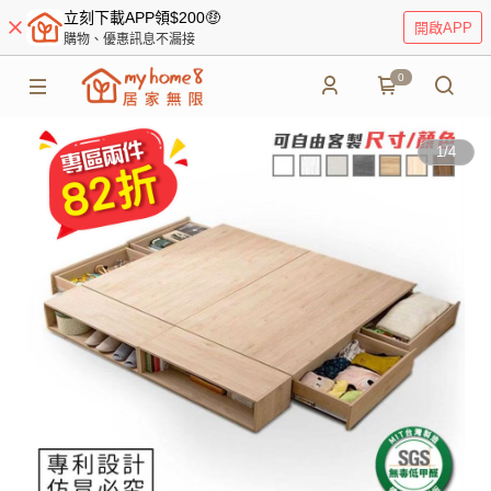
立刻下載APP領$200🤑
開啟APP
購物、優惠訊息不漏接
0
1
/
4