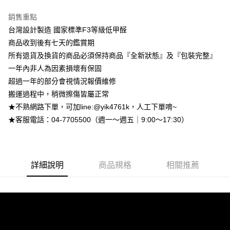
2.付款方式選擇「大哥付你分期」，訂單成立後會自動跳轉到大哥付的交易
相關說明
流程，驗證手機門號後，選擇欲分期的期數、繳款截止日，確認付款後即完
【關於「AFTEE先享後付」】
銷售重點
成交易。
ATM付款
AFTEE先享後付是「在收到商品之後才付款」的支付方式。 讓您購物簡單
台灣設計製造 國家標準F3等級低甲醛
3.實際核准額度、可分期數及費用金額請依後續交易確認頁面所載為準。
便利好安心！
4.訂單成立30分鐘內，如未前往確認交易或遇審核未通過，訂單將自動取
商品收到後有七天的鑑賞期
１．簡單：不需註冊會員、不需綁卡、不需儲值。
運送方式
消。如遇「轉專審核」未通過狀況，表示未達大哥付你分期系統評分，恕無
２．便利：只要手機號碼，簡訊認證，即可結帳。
所有退貨及換貨的商品必須保持商品『全新狀態』及『包裝完整』
法說明評估內容。
３．安心：先確認商品／服務後，再付款。
➤一般商品『宅配寄送』：1.車趟為週一至六 2.無組裝，只送至一
【繳款方式說明】
一年內非人為因素損壞有保固
1.分期款項不併入電信帳單，「大哥付你分期」於每月結算日後寄送繳費提
樓 3.購買大型家具，可一同配送組裝
超過一年的部分會視情況報價維修
【「AFTEE先享後付」結帳流程】
醒簡訊。
１．於結帳方式選擇「AFTEE先享後付」後，將跳轉至「AFTEE先享後付」
免運費
搬運過程中，稍微擦傷皆屬正常
2.透過簡訊連結打開帳單後，可選擇「超商條碼／台灣大直營門市／銀行轉
結帳頁面，進行簡訊認證並確認金額後，即可完成結帳。
帳／街口支付／iPASS MONEY」等通路繳費。
★不熟網路下單，可加line:@yik4761k，人工下單唷~
２．訂單成立數日內，您將收到繳費通知簡訊。
➤大型傢俱『免費組裝』：1.車趟為週二、週四 2.可指定日期，無
３．收到繳費通知簡訊後14天內，點擊此簡訊中的連結，可透過四大超商／
★客服電話：04-7705500（週一～週五｜9:00～17:30）
【注意事項】
法指定當天抵達時段，白天至晚上皆可能
ATM／網路銀行／等多元方式進行付款，方視為交易完成。
1.本服務係由「台灣大哥大股份有限公司」（以下簡稱本公司）所提供，讓
※ 請注意：結帳手續完成當下不需立刻繳費，但若您需要取消訂單，請聯絡
每筆NT$3,000，滿NT$1(含以上)免運費
用戶於交易時，得透過本服務購買商品或服務，並由商店將買賣／分期付款
購買商品的店家。未經商家同意取消之訂單仍視為有效，需透過AFTEE先享
買賣價金債權讓與本公司後，依約使用本公司帳單繳交帳款。
後付繳納相關費用。
2.基於同意付款使用「大哥付你分期」之契約關係目的，商店將以您的個人
※ 交易是否成功請以「AFTEE先享後付 」之結帳頁面顯示為準，若有關於
詳細說明
商品規格
相關推薦
資料（包含姓名、電話或地址）提供予台灣大哥大進項蒐集、處理及利用，
是否繳費成功／繳費後需取消欲退款等相關疑問，請聯繫「AFTEE先享後付
由本公司與您本人進行分期帳單所需資料之確認、核對及更正。
客戶支援中心」
https://netprotections.freshdesk.com/support/home
3.完整用戶服務條款，請詳閱以下連結：
https://oppay.tw/userRule
【注意事項】
１．透過由恩沛科技股份有限公司提供之「AFTEE先享後付」服務完成之交
易，需依本服務之必要範圍內提供個人資料，並將交易相關給付款項請求債
權轉讓予恩沛科技股份有限公司。