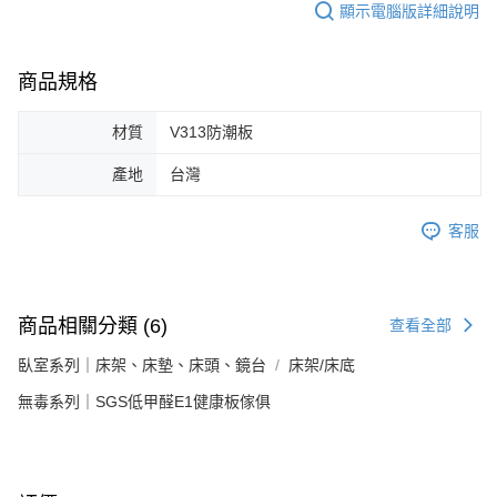
顯示電腦版詳細說明
商品規格
材質
V313防潮板
產地
台灣
客服
商品相關分類 (6)
查看全部
臥室系列｜床架、床墊、床頭、鏡台
床架/床底
無毒系列｜SGS低甲醛E1健康板傢俱