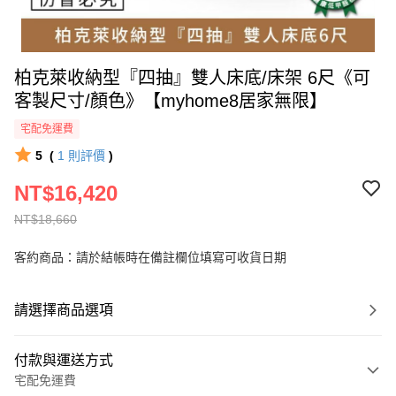
柏克萊收納型『四抽』雙人床底/床架 6尺《可
客製尺寸/顏色》【myhome8居家無限】
宅配免運費
5
(
1
則評價
)
NT$16,420
NT$18,660
客約商品：請於結帳時在備註欄位填寫可收貨日期
請選擇商品選項
付款與運送方式
宅配免運費