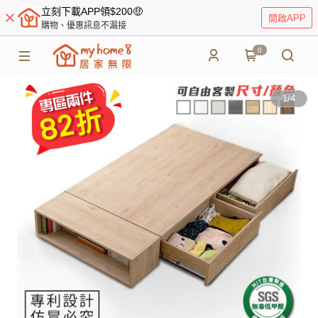
立刻下載APP領$200🤑
開啟APP
購物、優惠訊息不漏接
0
1
/
4