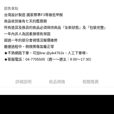
2.付款方式選擇「大哥付你分期」，訂單成立後會自動跳轉到大哥付的交易
相關說明
流程，驗證手機門號後，選擇欲分期的期數、繳款截止日，確認付款後即完
【關於「AFTEE先享後付」】
銷售重點
成交易。
ATM付款
AFTEE先享後付是「在收到商品之後才付款」的支付方式。 讓您購物簡單
台灣設計製造 國家標準F3等級低甲醛
3.實際核准額度、可分期數及費用金額請依後續交易確認頁面所載為準。
便利好安心！
4.訂單成立30分鐘內，如未前往確認交易或遇審核未通過，訂單將自動取
商品收到後有七天的鑑賞期
１．簡單：不需註冊會員、不需綁卡、不需儲值。
運送方式
消。如遇「轉專審核」未通過狀況，表示未達大哥付你分期系統評分，恕無
２．便利：只要手機號碼，簡訊認證，即可結帳。
所有退貨及換貨的商品必須保持商品『全新狀態』及『包裝完整』
法說明評估內容。
３．安心：先確認商品／服務後，再付款。
➤一般商品『宅配寄送』：1.車趟為週一至六 2.無組裝，只送至一
【繳款方式說明】
一年內非人為因素損壞有保固
1.分期款項不併入電信帳單，「大哥付你分期」於每月結算日後寄送繳費提
樓 3.購買大型家具，可一同配送組裝
超過一年的部分會視情況報價維修
【「AFTEE先享後付」結帳流程】
醒簡訊。
１．於結帳方式選擇「AFTEE先享後付」後，將跳轉至「AFTEE先享後付」
免運費
搬運過程中，稍微擦傷皆屬正常
2.透過簡訊連結打開帳單後，可選擇「超商條碼／台灣大直營門市／銀行轉
結帳頁面，進行簡訊認證並確認金額後，即可完成結帳。
帳／街口支付／iPASS MONEY」等通路繳費。
★不熟網路下單，可加line:@yik4761k，人工下單唷~
２．訂單成立數日內，您將收到繳費通知簡訊。
➤大型傢俱『免費組裝』：1.車趟為週二、週四 2.可指定日期，無
３．收到繳費通知簡訊後14天內，點擊此簡訊中的連結，可透過四大超商／
★客服電話：04-7705500（週一～週五｜9:00～17:30）
【注意事項】
法指定當天抵達時段，白天至晚上皆可能
ATM／網路銀行／等多元方式進行付款，方視為交易完成。
1.本服務係由「台灣大哥大股份有限公司」（以下簡稱本公司）所提供，讓
※ 請注意：結帳手續完成當下不需立刻繳費，但若您需要取消訂單，請聯絡
每筆NT$3,000，滿NT$1(含以上)免運費
用戶於交易時，得透過本服務購買商品或服務，並由商店將買賣／分期付款
購買商品的店家。未經商家同意取消之訂單仍視為有效，需透過AFTEE先享
買賣價金債權讓與本公司後，依約使用本公司帳單繳交帳款。
後付繳納相關費用。
2.基於同意付款使用「大哥付你分期」之契約關係目的，商店將以您的個人
※ 交易是否成功請以「AFTEE先享後付 」之結帳頁面顯示為準，若有關於
詳細說明
商品規格
相關推薦
資料（包含姓名、電話或地址）提供予台灣大哥大進項蒐集、處理及利用，
是否繳費成功／繳費後需取消欲退款等相關疑問，請聯繫「AFTEE先享後付
由本公司與您本人進行分期帳單所需資料之確認、核對及更正。
客戶支援中心」
https://netprotections.freshdesk.com/support/home
3.完整用戶服務條款，請詳閱以下連結：
https://oppay.tw/userRule
【注意事項】
１．透過由恩沛科技股份有限公司提供之「AFTEE先享後付」服務完成之交
易，需依本服務之必要範圍內提供個人資料，並將交易相關給付款項請求債
權轉讓予恩沛科技股份有限公司。