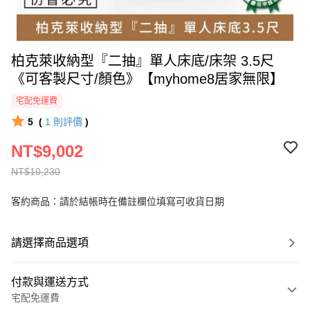
柏克萊收納型『二抽』單人床底/床架 3.5尺
《可客製尺寸/顏色》【myhome8居家無限】
宅配免運費
5
(
1
則評價
)
NT$9,002
NT$10,230
客約商品：請於結帳時在備註欄位填寫可收貨日期
請選擇商品選項
付款與運送方式
宅配免運費