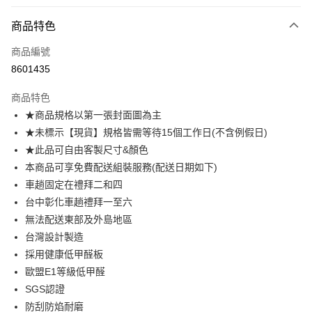
付款方式
商品特色
信用卡一次付款
商品編號
信用卡分期付款
8601435
3 期 0 利率 每期
NT$3,000
21家銀行
商品特色
6 期 0 利率 每期
NT$1,500
21家銀行
合作金庫商業銀行
第一商業銀行
★商品規格以第一張封面圖為主
華南商業銀行
彰化商業銀行
合作金庫商業銀行
第一商業銀行
LINE Pay
★未標示【現貨】規格皆需等待15個工作日(不含例假日)
上海商業儲蓄銀行
台北富邦商業銀行
華南商業銀行
彰化商業銀行
國泰世華商業銀行
兆豐國際商業銀行
★此品可自由客製尺寸&顏色
Apple Pay
上海商業儲蓄銀行
台北富邦商業銀行
臺灣中小企業銀行
台中商業銀行
本商品可享免費配送組裝服務(配送日期如下)
國泰世華商業銀行
兆豐國際商業銀行
匯豐（台灣）商業銀行
華泰商業銀行
街口支付
臺灣中小企業銀行
台中商業銀行
車趟固定在禮拜二和四
聯邦商業銀行
遠東國際商業銀行
匯豐（台灣）商業銀行
華泰商業銀行
台中彰化車趟禮拜一至六
悠遊付
元大商業銀行
永豐商業銀行
聯邦商業銀行
遠東國際商業銀行
無法配送東部及外島地區
玉山商業銀行
星展（台灣）商業銀行
元大商業銀行
永豐商業銀行
Google Pay
台灣設計製造
台新國際商業銀行
中國信託商業銀行
玉山商業銀行
星展（台灣）商業銀行
台灣樂天信用卡公司
採用健康低甲醛板
台新國際商業銀行
中國信託商業銀行
大哥付你分期
歐盟E1等級低甲醛
台灣樂天信用卡公司
相關說明
SGS認證
【大哥付你分期使用說明】
AFTEE先享後付
1.本服務由台灣大哥大提供，台灣大哥大用戶可立即使用無須另外申請。
防刮防焰耐磨