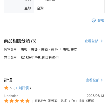
產地
台灣
客服
商品相關分類 (6)
查看全部
臥室系列｜床架、床墊、床頭、鏡台
床架/床底
無毒系列｜SGS低甲醛E1健康板傢俱
評價
查看全部
5
(
1
則評價
)
junehsien
2023/06/13
|
原商品色（傑克森山胡桃）/『有』抽屜（單邊）