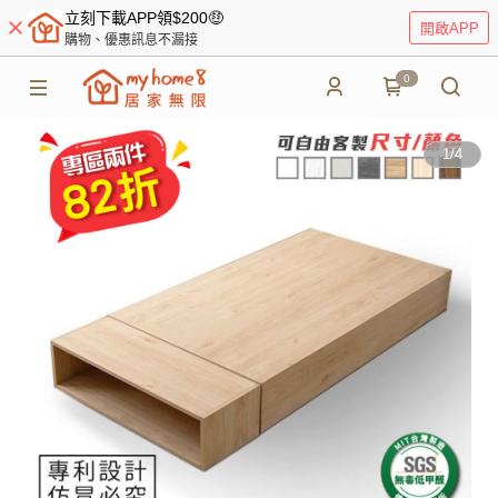
立刻下載APP領$200🤑
開啟APP
購物、優惠訊息不漏接
0
1
/
4