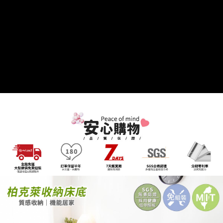
https://aftee.tw/terms/#terms3
３．未成年的使用者請事先徵得法定代理人或監護人之同意方可使用
「AFTEE先享後付」，若未經同意申辦者引起之損失，本公司不負相關責
任。
４．使用「AFTEE先享後付」時，將依據個別帳號之用戶狀況，依本公司即
時審查核予不同之上限額度；若仍有額度不足之情形，本公司將視審查結果
請求用戶進行身份認證。
５．嚴禁一人註冊多個帳號或使用他人資訊註冊。若發現惡意使用之情形，
恩沛科技股份有限公司將有權停止該用戶之使用額度並採取法律行動。