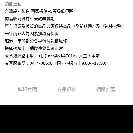
流程，驗證手機門號後，選擇欲分期的期數、繳款截止日，確認付款後即完
【關於「AFTEE先享後付」】
銷售重點
成交易。
ATM付款
AFTEE先享後付是「在收到商品之後才付款」的支付方式。 讓您購物簡單
台灣設計製造 國家標準F3等級低甲醛
3.實際核准額度、可分期數及費用金額請依後續交易確認頁面所載為準。
便利好安心！
4.訂單成立30分鐘內，如未前往確認交易或遇審核未通過，訂單將自動取
商品收到後有七天的鑑賞期
１．簡單：不需註冊會員、不需綁卡、不需儲值。
運送方式
消。如遇「轉專審核」未通過狀況，表示未達大哥付你分期系統評分，恕無
２．便利：只要手機號碼，簡訊認證，即可結帳。
所有退貨及換貨的商品必須保持商品『全新狀態』及『包裝完整』
法說明評估內容。
３．安心：先確認商品／服務後，再付款。
➤一般商品『宅配寄送』：1.車趟為週一至六 2.無組裝，只送至一
【繳款方式說明】
一年內非人為因素損壞有保固
1.分期款項不併入電信帳單，「大哥付你分期」於每月結算日後寄送繳費提
樓 3.購買大型家具，可一同配送組裝
超過一年的部分會視情況報價維修
【「AFTEE先享後付」結帳流程】
醒簡訊。
１．於結帳方式選擇「AFTEE先享後付」後，將跳轉至「AFTEE先享後付」
免運費
搬運過程中，稍微擦傷皆屬正常
2.透過簡訊連結打開帳單後，可選擇「超商條碼／台灣大直營門市／銀行轉
結帳頁面，進行簡訊認證並確認金額後，即可完成結帳。
帳／街口支付／iPASS MONEY」等通路繳費。
★不熟網路下單，可加line:@yik4761k，人工下單唷~
２．訂單成立數日內，您將收到繳費通知簡訊。
➤大型傢俱『免費組裝』：1.車趟為週二、週四 2.可指定日期，無
３．收到繳費通知簡訊後14天內，點擊此簡訊中的連結，可透過四大超商／
★客服電話：04-7705500（週一～週五｜9:00～17:30）
【注意事項】
法指定當天抵達時段，白天至晚上皆可能
ATM／網路銀行／等多元方式進行付款，方視為交易完成。
1.本服務係由「台灣大哥大股份有限公司」（以下簡稱本公司）所提供，讓
※ 請注意：結帳手續完成當下不需立刻繳費，但若您需要取消訂單，請聯絡
每筆NT$3,000，滿NT$1(含以上)免運費
用戶於交易時，得透過本服務購買商品或服務，並由商店將買賣／分期付款
購買商品的店家。未經商家同意取消之訂單仍視為有效，需透過AFTEE先享
買賣價金債權讓與本公司後，依約使用本公司帳單繳交帳款。
後付繳納相關費用。
2.基於同意付款使用「大哥付你分期」之契約關係目的，商店將以您的個人
※ 交易是否成功請以「AFTEE先享後付 」之結帳頁面顯示為準，若有關於
詳細說明
商品規格
相關推薦
資料（包含姓名、電話或地址）提供予台灣大哥大進項蒐集、處理及利用，
是否繳費成功／繳費後需取消欲退款等相關疑問，請聯繫「AFTEE先享後付
由本公司與您本人進行分期帳單所需資料之確認、核對及更正。
客戶支援中心」
https://netprotections.freshdesk.com/support/home
3.完整用戶服務條款，請詳閱以下連結：
https://oppay.tw/userRule
【注意事項】
１．透過由恩沛科技股份有限公司提供之「AFTEE先享後付」服務完成之交
易，需依本服務之必要範圍內提供個人資料，並將交易相關給付款項請求債
權轉讓予恩沛科技股份有限公司。
２．關於個人資料處理事宜，請瀏覽以下網址：