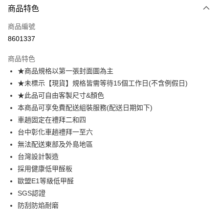
商品特色
信用卡一次付款
商品編號
信用卡分期付款
8601337
3 期 0 利率 每期
NT$1,804
21家銀行
商品特色
6 期 0 利率 每期
NT$902
21家銀行
合作金庫商業銀行
第一商業銀行
★商品規格以第一張封面圖為主
華南商業銀行
彰化商業銀行
合作金庫商業銀行
第一商業銀行
LINE Pay
★未標示【現貨】規格皆需等待15個工作日(不含例假日)
上海商業儲蓄銀行
台北富邦商業銀行
華南商業銀行
彰化商業銀行
國泰世華商業銀行
兆豐國際商業銀行
★此品可自由客製尺寸&顏色
Apple Pay
上海商業儲蓄銀行
台北富邦商業銀行
臺灣中小企業銀行
台中商業銀行
本商品可享免費配送組裝服務(配送日期如下)
國泰世華商業銀行
兆豐國際商業銀行
匯豐（台灣）商業銀行
華泰商業銀行
街口支付
臺灣中小企業銀行
台中商業銀行
車趟固定在禮拜二和四
聯邦商業銀行
遠東國際商業銀行
匯豐（台灣）商業銀行
華泰商業銀行
台中彰化車趟禮拜一至六
悠遊付
元大商業銀行
永豐商業銀行
聯邦商業銀行
遠東國際商業銀行
無法配送東部及外島地區
玉山商業銀行
星展（台灣）商業銀行
元大商業銀行
永豐商業銀行
Google Pay
台灣設計製造
台新國際商業銀行
中國信託商業銀行
玉山商業銀行
星展（台灣）商業銀行
台灣樂天信用卡公司
採用健康低甲醛板
台新國際商業銀行
中國信託商業銀行
大哥付你分期
歐盟E1等級低甲醛
台灣樂天信用卡公司
相關說明
SGS認證
【大哥付你分期使用說明】
AFTEE先享後付
1.本服務由台灣大哥大提供，台灣大哥大用戶可立即使用無須另外申請。
防刮防焰耐磨
2.付款方式選擇「大哥付你分期」，訂單成立後會自動跳轉到大哥付的交易
相關說明