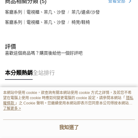
商品相關分類 (5)
查看全部
客廳系列｜電視櫃、茶几、沙發
茶几/邊桌/沙發
客廳系列｜電視櫃、茶几、沙發
椅凳/鞋椅
評價
喜歡這個商品嗎？購買後給他一個好評吧
本分類熱銷
全站排行
本網站中使用 cookie，欲查詢有關本網站使用 cookie 方式之詳情，及若您不希
熱門標籤
望在電腦上使用 cookie 時應如何變更電腦的 cookie 設定，請參閱本網站「
隱私
權條款
」之 Cookie 聲明。您繼續使用本網站即表示您同意本公司得按本網站使
用條款之 Cookie 聲明使用 cookie。
了解更多 >
我知道了