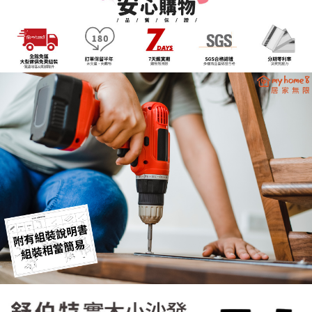
客戶支援中心」
https://netprotections.freshdesk.com/support/home
3.完整用戶服務條款，請詳閱以下連結：
https://oppay.tw/userRule
【注意事項】
１．透過由恩沛科技股份有限公司提供之「AFTEE先享後付」服務完成之交
易，需依本服務之必要範圍內提供個人資料，並將交易相關給付款項請求債
權轉讓予恩沛科技股份有限公司。
２．關於個人資料處理事宜，請瀏覽以下網址：
https://aftee.tw/terms/#terms3
３．未成年的使用者請事先徵得法定代理人或監護人之同意方可使用
「AFTEE先享後付」，若未經同意申辦者引起之損失，本公司不負相關責
任。
４．使用「AFTEE先享後付」時，將依據個別帳號之用戶狀況，依本公司即
時審查核予不同之上限額度；若仍有額度不足之情形，本公司將視審查結果
請求用戶進行身份認證。
５．嚴禁一人註冊多個帳號或使用他人資訊註冊。若發現惡意使用之情形，
恩沛科技股份有限公司將有權停止該用戶之使用額度並採取法律行動。