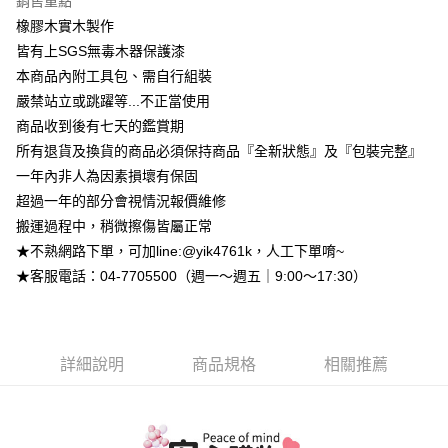
銷售重點
台灣樂天信用卡公司
台新國際商業銀行
中國信託商業銀行
大哥付你分期
橡膠木實木製作
台灣樂天信用卡公司
相關說明
皆有上SGS無毒木器保護漆
【大哥付你分期使用說明】
本商品內附工具包、需自行組裝
AFTEE先享後付
1.本服務由台灣大哥大提供，台灣大哥大用戶可立即使用無須另外申請。
2.付款方式選擇「大哥付你分期」，訂單成立後會自動跳轉到大哥付的交易
嚴禁站立或跳躍等...不正當使用
相關說明
流程，驗證手機門號後，選擇欲分期的期數、繳款截止日，確認付款後即完
【關於「AFTEE先享後付」】
商品收到後有七天的鑑賞期
成交易。
ATM付款
AFTEE先享後付是「在收到商品之後才付款」的支付方式。 讓您購物簡單
所有退貨及換貨的商品必須保持商品『全新狀態』及『包裝完整』
3.實際核准額度、可分期數及費用金額請依後續交易確認頁面所載為準。
便利好安心！
4.訂單成立30分鐘內，如未前往確認交易或遇審核未通過，訂單將自動取
一年內非人為因素損壞有保固
１．簡單：不需註冊會員、不需綁卡、不需儲值。
運送方式
消。如遇「轉專審核」未通過狀況，表示未達大哥付你分期系統評分，恕無
２．便利：只要手機號碼，簡訊認證，即可結帳。
超過一年的部分會視情況報價維修
法說明評估內容。
３．安心：先確認商品／服務後，再付款。
➤一般商品『宅配寄送』：1.車趟為週一至六 2.無組裝，只送至一
【繳款方式說明】
搬運過程中，稍微擦傷皆屬正常
1.分期款項不併入電信帳單，「大哥付你分期」於每月結算日後寄送繳費提
樓 3.購買大型家具，可一同配送組裝
★不熟網路下單，可加line:@yik4761k，人工下單唷~
【「AFTEE先享後付」結帳流程】
醒簡訊。
１．於結帳方式選擇「AFTEE先享後付」後，將跳轉至「AFTEE先享後付」
免運費
★客服電話：04-7705500（週一～週五｜9:00～17:30）
2.透過簡訊連結打開帳單後，可選擇「超商條碼／台灣大直營門市／銀行轉
結帳頁面，進行簡訊認證並確認金額後，即可完成結帳。
帳／街口支付／iPASS MONEY」等通路繳費。
２．訂單成立數日內，您將收到繳費通知簡訊。
➤大型傢俱『免費組裝』：1.車趟為週二、週四 2.可指定日期，無
３．收到繳費通知簡訊後14天內，點擊此簡訊中的連結，可透過四大超商／
【注意事項】
法指定當天抵達時段，白天至晚上皆可能
ATM／網路銀行／等多元方式進行付款，方視為交易完成。
1.本服務係由「台灣大哥大股份有限公司」（以下簡稱本公司）所提供，讓
※ 請注意：結帳手續完成當下不需立刻繳費，但若您需要取消訂單，請聯絡
每筆NT$3,000，滿NT$1(含以上)免運費
詳細說明
商品規格
相關推薦
用戶於交易時，得透過本服務購買商品或服務，並由商店將買賣／分期付款
購買商品的店家。未經商家同意取消之訂單仍視為有效，需透過AFTEE先享
買賣價金債權讓與本公司後，依約使用本公司帳單繳交帳款。
後付繳納相關費用。
2.基於同意付款使用「大哥付你分期」之契約關係目的，商店將以您的個人
※ 交易是否成功請以「AFTEE先享後付 」之結帳頁面顯示為準，若有關於
資料（包含姓名、電話或地址）提供予台灣大哥大進項蒐集、處理及利用，
是否繳費成功／繳費後需取消欲退款等相關疑問，請聯繫「AFTEE先享後付
由本公司與您本人進行分期帳單所需資料之確認、核對及更正。