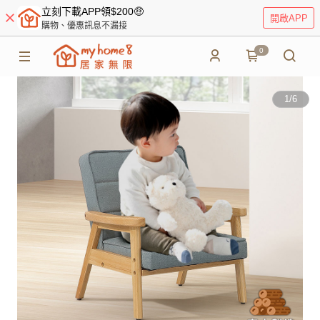
立刻下載APP領$200🤑
開啟APP
購物、優惠訊息不漏接
0
1
/
6