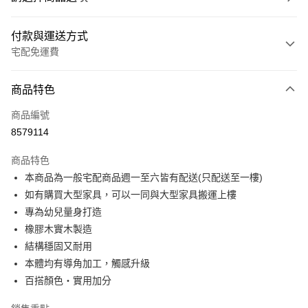
付款與運送方式
宅配免運費
付款方式
商品特色
信用卡一次付款
商品編號
信用卡分期付款
8579114
3 期 0 利率 每期
NT$821
21家銀行
商品特色
6 期 0 利率 每期
NT$410
21家銀行
合作金庫商業銀行
第一商業銀行
本商品為一般宅配商品週一至六皆有配送(只配送至一樓)
華南商業銀行
彰化商業銀行
合作金庫商業銀行
第一商業銀行
LINE Pay
如有購買大型家具，可以一同與大型家具搬運上樓
上海商業儲蓄銀行
台北富邦商業銀行
華南商業銀行
彰化商業銀行
國泰世華商業銀行
兆豐國際商業銀行
專為幼兒量身打造
Apple Pay
上海商業儲蓄銀行
台北富邦商業銀行
臺灣中小企業銀行
台中商業銀行
橡膠木實木製造
國泰世華商業銀行
兆豐國際商業銀行
匯豐（台灣）商業銀行
華泰商業銀行
街口支付
臺灣中小企業銀行
台中商業銀行
結構穩固又耐用
聯邦商業銀行
遠東國際商業銀行
匯豐（台灣）商業銀行
華泰商業銀行
本體均有導角加工，觸感升級
悠遊付
元大商業銀行
永豐商業銀行
聯邦商業銀行
遠東國際商業銀行
百搭顏色‧實用加分
玉山商業銀行
星展（台灣）商業銀行
元大商業銀行
永豐商業銀行
Google Pay
台新國際商業銀行
中國信託商業銀行
玉山商業銀行
星展（台灣）商業銀行