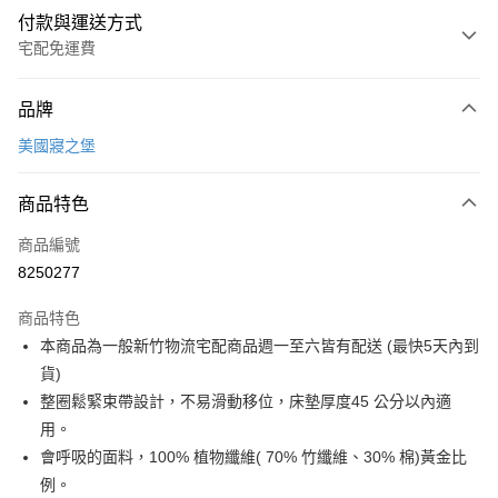
付款與運送方式
宅配免運費
付款方式
品牌
信用卡一次付款
美國寢之堡
信用卡分期付款
3 期 0 利率 每期
NT$492
21家銀行
商品特色
6 期 0 利率 每期
NT$246
21家銀行
合作金庫商業銀行
第一商業銀行
商品編號
華南商業銀行
彰化商業銀行
合作金庫商業銀行
第一商業銀行
8250277
LINE Pay
上海商業儲蓄銀行
台北富邦商業銀行
華南商業銀行
彰化商業銀行
國泰世華商業銀行
兆豐國際商業銀行
Apple Pay
上海商業儲蓄銀行
台北富邦商業銀行
商品特色
臺灣中小企業銀行
台中商業銀行
國泰世華商業銀行
兆豐國際商業銀行
本商品為一般新竹物流宅配商品週一至六皆有配送 (最快5天內到
匯豐（台灣）商業銀行
華泰商業銀行
街口支付
臺灣中小企業銀行
台中商業銀行
貨)
聯邦商業銀行
遠東國際商業銀行
匯豐（台灣）商業銀行
華泰商業銀行
悠遊付
元大商業銀行
永豐商業銀行
整圈鬆緊束帶設計，不易滑動移位，床墊厚度45 公分以內適
聯邦商業銀行
遠東國際商業銀行
玉山商業銀行
星展（台灣）商業銀行
用。
元大商業銀行
永豐商業銀行
Google Pay
台新國際商業銀行
中國信託商業銀行
玉山商業銀行
星展（台灣）商業銀行
會呼吸的面料，100% 植物纖維( 70% 竹纖維、30% 棉)黃金比
台灣樂天信用卡公司
台新國際商業銀行
中國信託商業銀行
大哥付你分期
例。