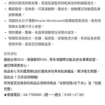
台灣樂天信用卡公司
相關說明
絕佳的吸濕快乾效果，高透氣度能保持乾爽並抑制細菌滋生。
【大哥付你分期使用說明】
觸感極佳、低噪音，可直接躺睡，嬰幼兒、過敏體況及敏感肌膚
AFTEE先享後付
1.本服務由台灣大哥大提供，台灣大哥大用戶可立即使用無須另外申請。
族群推薦。
2.付款方式選擇「大哥付你分期」，訂單成立後會自動跳轉到大哥付的交易
相關說明
流程，驗證手機門號後，選擇欲分期的期數、繳款截止日，確認付款後即完
頂級防水分子薄膜Miracle Membrane®超薄超透氣技術，能有效
【關於「AFTEE先享後付」】
成交易。
ATM付款
AFTEE先享後付是「在收到商品之後才付款」的支付方式。 讓您購物簡單
阻隔水及髒汙滲入床墊。
3.實際核准額度、可分期數及費用金額請依後續交易確認頁面所載為準。
便利好安心！
預防黴菌、塵蟎、床蝨等過敏原在床墊內滋生。
4.訂單成立30分鐘內，如未前往確認交易或遇審核未通過，訂單將自動取
１．簡單：不需註冊會員、不需綁卡、不需儲值。
運送方式
消。如遇「轉專審核」未通過狀況，表示未達大哥付你分期系統評分，恕無
物理性長效防水、防蟎、超透氣，安裝換洗方便，有效延長床墊
２．便利：只要手機號碼，簡訊認證，即可結帳。
法說明評估內容。
３．安心：先確認商品／服務後，再付款。
使用年限，提高您的睡眠品質。
➤一般商品『宅配寄送』：1.車趟為週一至六 2.無組裝，只送至一
【繳款方式說明】
1.分期款項不併入電信帳單，「大哥付你分期」於每月結算日後寄送繳費提
樓 3.購買大型家具，可一同配送組裝
【「AFTEE先享後付」結帳流程】
銷售重點
醒簡訊。
１．於結帳方式選擇「AFTEE先享後付」後，將跳轉至「AFTEE先享後付」
免運費
2.透過簡訊連結打開帳單後，可選擇「超商條碼／台灣大直營門市／銀行轉
通過台灣SGS、美國聯邦FDA...等多項國際功能及安全專業認證，
結帳頁面，進行簡訊認證並確認金額後，即可完成結帳。
帳／街口支付／iPASS MONEY」等通路繳費。
２．訂單成立數日內，您將收到繳費通知簡訊。
讓您睡得更安心。
３．收到繳費通知簡訊後14天內，點擊此簡訊中的連結，可透過四大超商／
【注意事項】
商品有七天的鑑賞期(由於寢具床包等為貼身織品，牽涉衛生問題，
ATM／網路銀行／等多元方式進行付款，方視為交易完成。
1.本服務係由「台灣大哥大股份有限公司」（以下簡稱本公司）所提供，讓
※ 請注意：結帳手續完成當下不需立刻繳費，但若您需要取消訂單，請聯絡
因此此 7 日非試用期喔)
用戶於交易時，得透過本服務購買商品或服務，並由商店將買賣／分期付款
購買商品的店家。未經商家同意取消之訂單仍視為有效，需透過AFTEE先享
所有退貨及換貨的商品必須保持商品『全新狀態(勿下水)』及『包裝
買賣價金債權讓與本公司後，依約使用本公司帳單繳交帳款。
後付繳納相關費用。
2.基於同意付款使用「大哥付你分期」之契約關係目的，商店將以您的個人
完整』
※ 交易是否成功請以「AFTEE先享後付 」之結帳頁面顯示為準，若有關於
資料（包含姓名、電話或地址）提供予台灣大哥大進項蒐集、處理及利用，
是否繳費成功／繳費後需取消欲退款等相關疑問，請聯繫「AFTEE先享後付
★客服電話：04-7705500（週一～週五｜9:00～17:30）
由本公司與您本人進行分期帳單所需資料之確認、核對及更正。
客戶支援中心」
https://netprotections.freshdesk.com/support/home
3.完整用戶服務條款，請詳閱以下連結：
https://oppay.tw/userRule