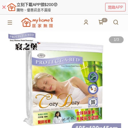
立刻下載APP領$200🤑
開啟APP
購物、優惠訊息不漏接
0
1
/
3