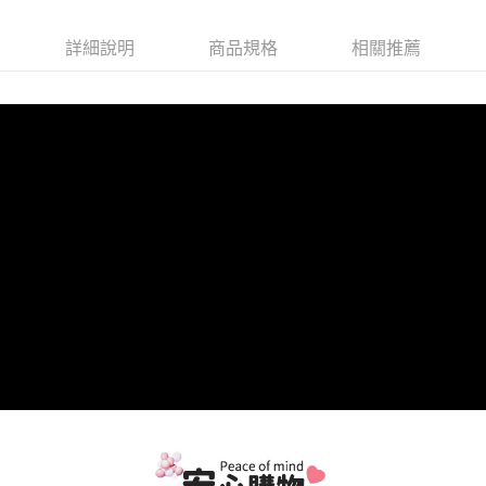
【注意事項】
１．透過由恩沛科技股份有限公司提供之「AFTEE先享後付」服務完成之交
易，需依本服務之必要範圍內提供個人資料，並將交易相關給付款項請求債
詳細說明
商品規格
相關推薦
權轉讓予恩沛科技股份有限公司。
２．關於個人資料處理事宜，請瀏覽以下網址：
https://aftee.tw/terms/#terms3
３．未成年的使用者請事先徵得法定代理人或監護人之同意方可使用
「AFTEE先享後付」，若未經同意申辦者引起之損失，本公司不負相關責
任。
４．使用「AFTEE先享後付」時，將依據個別帳號之用戶狀況，依本公司即
時審查核予不同之上限額度；若仍有額度不足之情形，本公司將視審查結果
請求用戶進行身份認證。
５．嚴禁一人註冊多個帳號或使用他人資訊註冊。若發現惡意使用之情形，
恩沛科技股份有限公司將有權停止該用戶之使用額度並採取法律行動。