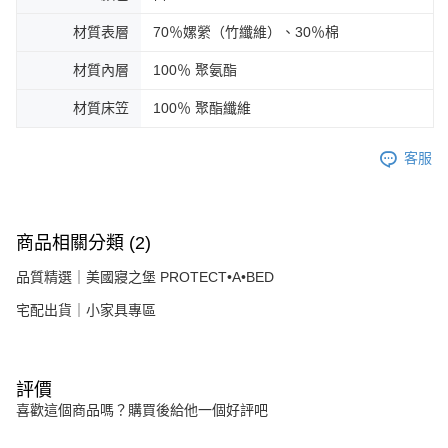
材質表層
70％嫘縈（竹纖維）、30％棉
材質內層
100％ 聚氨酯
材質床笠
100％ 聚酯纖維
客服
商品相關分類 (2)
品質精選｜美國寢之堡 PROTECT•A•BED
宅配出貨｜小家具專區
評價
喜歡這個商品嗎？購買後給他一個好評吧