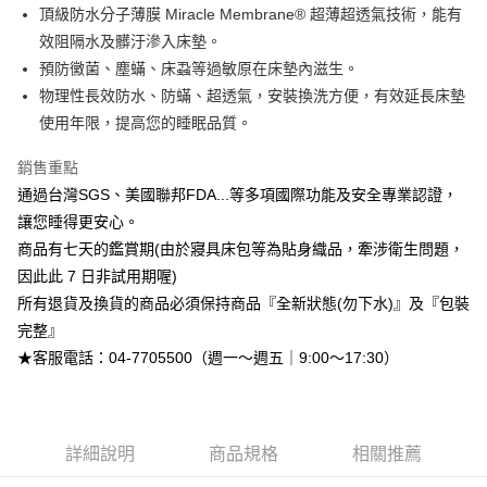
台灣樂天信用卡公司
相關說明
頂級防水分子薄膜 Miracle Membrane® 超薄超透氣技術，能有
【大哥付你分期使用說明】
效阻隔水及髒汙滲入床墊。
AFTEE先享後付
1.本服務由台灣大哥大提供，台灣大哥大用戶可立即使用無須另外申請。
預防黴菌、塵蟎、床蝨等過敏原在床墊內滋生。
2.付款方式選擇「大哥付你分期」，訂單成立後會自動跳轉到大哥付的交易
相關說明
流程，驗證手機門號後，選擇欲分期的期數、繳款截止日，確認付款後即完
物理性長效防水、防蟎、超透氣，安裝換洗方便，有效延長床墊
【關於「AFTEE先享後付」】
成交易。
ATM付款
AFTEE先享後付是「在收到商品之後才付款」的支付方式。 讓您購物簡單
使用年限，提高您的睡眠品質。
3.實際核准額度、可分期數及費用金額請依後續交易確認頁面所載為準。
便利好安心！
4.訂單成立30分鐘內，如未前往確認交易或遇審核未通過，訂單將自動取
１．簡單：不需註冊會員、不需綁卡、不需儲值。
銷售重點
運送方式
消。如遇「轉專審核」未通過狀況，表示未達大哥付你分期系統評分，恕無
２．便利：只要手機號碼，簡訊認證，即可結帳。
法說明評估內容。
通過台灣SGS、美國聯邦FDA...等多項國際功能及安全專業認證，
３．安心：先確認商品／服務後，再付款。
➤一般商品『宅配寄送』：1.車趟為週一至六 2.無組裝，只送至一
【繳款方式說明】
讓您睡得更安心。
1.分期款項不併入電信帳單，「大哥付你分期」於每月結算日後寄送繳費提
樓 3.購買大型家具，可一同配送組裝
【「AFTEE先享後付」結帳流程】
商品有七天的鑑賞期(由於寢具床包等為貼身織品，牽涉衛生問題，
醒簡訊。
１．於結帳方式選擇「AFTEE先享後付」後，將跳轉至「AFTEE先享後付」
免運費
2.透過簡訊連結打開帳單後，可選擇「超商條碼／台灣大直營門市／銀行轉
因此此 7 日非試用期喔)
結帳頁面，進行簡訊認證並確認金額後，即可完成結帳。
帳／街口支付／iPASS MONEY」等通路繳費。
２．訂單成立數日內，您將收到繳費通知簡訊。
所有退貨及換貨的商品必須保持商品『全新狀態(勿下水)』及『包裝
３．收到繳費通知簡訊後14天內，點擊此簡訊中的連結，可透過四大超商／
【注意事項】
完整』
ATM／網路銀行／等多元方式進行付款，方視為交易完成。
1.本服務係由「台灣大哥大股份有限公司」（以下簡稱本公司）所提供，讓
※ 請注意：結帳手續完成當下不需立刻繳費，但若您需要取消訂單，請聯絡
★客服電話：04-7705500（週一～週五｜9:00～17:30）
用戶於交易時，得透過本服務購買商品或服務，並由商店將買賣／分期付款
購買商品的店家。未經商家同意取消之訂單仍視為有效，需透過AFTEE先享
買賣價金債權讓與本公司後，依約使用本公司帳單繳交帳款。
後付繳納相關費用。
2.基於同意付款使用「大哥付你分期」之契約關係目的，商店將以您的個人
※ 交易是否成功請以「AFTEE先享後付 」之結帳頁面顯示為準，若有關於
資料（包含姓名、電話或地址）提供予台灣大哥大進項蒐集、處理及利用，
是否繳費成功／繳費後需取消欲退款等相關疑問，請聯繫「AFTEE先享後付
由本公司與您本人進行分期帳單所需資料之確認、核對及更正。
客戶支援中心」
詳細說明
https://netprotections.freshdesk.com/support/home
商品規格
相關推薦
3.完整用戶服務條款，請詳閱以下連結：
https://oppay.tw/userRule