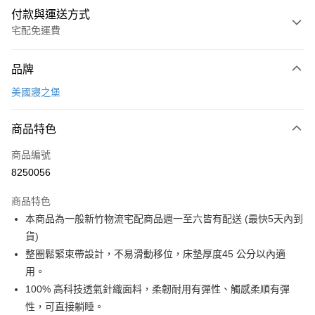
付款與運送方式
宅配免運費
付款方式
品牌
信用卡一次付款
美國寢之堡
信用卡分期付款
3 期 0 利率 每期
NT$580
21家銀行
商品特色
6 期 0 利率 每期
NT$290
21家銀行
合作金庫商業銀行
第一商業銀行
商品編號
華南商業銀行
彰化商業銀行
合作金庫商業銀行
第一商業銀行
8250056
LINE Pay
上海商業儲蓄銀行
台北富邦商業銀行
華南商業銀行
彰化商業銀行
國泰世華商業銀行
兆豐國際商業銀行
Apple Pay
上海商業儲蓄銀行
台北富邦商業銀行
商品特色
臺灣中小企業銀行
台中商業銀行
國泰世華商業銀行
兆豐國際商業銀行
本商品為一般新竹物流宅配商品週一至六皆有配送 (最快5天內到
匯豐（台灣）商業銀行
華泰商業銀行
街口支付
臺灣中小企業銀行
台中商業銀行
貨)
聯邦商業銀行
遠東國際商業銀行
匯豐（台灣）商業銀行
華泰商業銀行
悠遊付
元大商業銀行
永豐商業銀行
整圈鬆緊束帶設計，不易滑動移位，床墊厚度45 公分以內適
聯邦商業銀行
遠東國際商業銀行
玉山商業銀行
星展（台灣）商業銀行
用。
元大商業銀行
永豐商業銀行
Google Pay
台新國際商業銀行
中國信託商業銀行
玉山商業銀行
星展（台灣）商業銀行
100% 高科技透氣針織面料，柔韌耐用有彈性、觸感柔順有彈
台灣樂天信用卡公司
台新國際商業銀行
中國信託商業銀行
大哥付你分期
性，可直接躺睡。