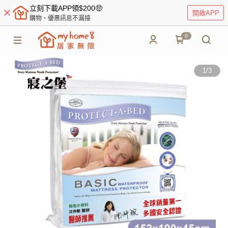
立刻下載APP領$200🤑
開啟APP
購物、優惠訊息不漏接
0
1
/
3