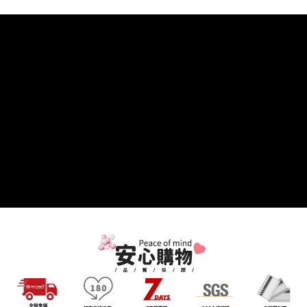
【注意事項】
１．透過由恩沛科技股份有限公司提供之「AFTEE先享後付」服務完成之交
易，需依本服務之必要範圍內提供個人資料，並將交易相關給付款項請求債
權轉讓予恩沛科技股份有限公司。
２．關於個人資料處理事宜，請瀏覽以下網址：
https://aftee.tw/terms/#terms3
３．未成年的使用者請事先徵得法定代理人或監護人之同意方可使用
「AFTEE先享後付」，若未經同意申辦者引起之損失，本公司不負相關責
任。
４．使用「AFTEE先享後付」時，將依據個別帳號之用戶狀況，依本公司即
時審查核予不同之上限額度；若仍有額度不足之情形，本公司將視審查結果
請求用戶進行身份認證。
５．嚴禁一人註冊多個帳號或使用他人資訊註冊。若發現惡意使用之情形，
恩沛科技股份有限公司將有權停止該用戶之使用額度並採取法律行動。