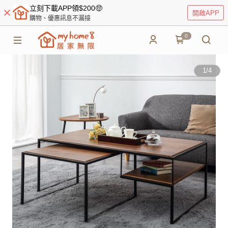
立刻下載APP領$200🤑
開啟APP
購物、優惠訊息不漏接
0
1
/
4