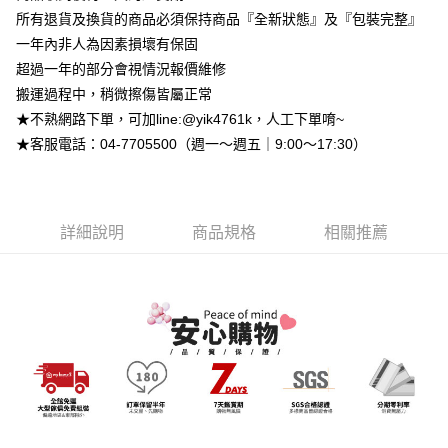
【大哥付你分期使用說明】
所有退貨及換貨的商品必須保持商品『全新狀態』及『包裝完整』
AFTEE先享後付
1.本服務由台灣大哥大提供，台灣大哥大用戶可立即使用無須另外申請。
2.付款方式選擇「大哥付你分期」，訂單成立後會自動跳轉到大哥付的交易
一年內非人為因素損壞有保固
相關說明
流程，驗證手機門號後，選擇欲分期的期數、繳款截止日，確認付款後即完
【關於「AFTEE先享後付」】
超過一年的部分會視情況報價維修
成交易。
ATM付款
AFTEE先享後付是「在收到商品之後才付款」的支付方式。 讓您購物簡單
搬運過程中，稍微擦傷皆屬正常
3.實際核准額度、可分期數及費用金額請依後續交易確認頁面所載為準。
便利好安心！
4.訂單成立30分鐘內，如未前往確認交易或遇審核未通過，訂單將自動取
★不熟網路下單，可加line:@yik4761k，人工下單唷~
１．簡單：不需註冊會員、不需綁卡、不需儲值。
運送方式
消。如遇「轉專審核」未通過狀況，表示未達大哥付你分期系統評分，恕無
２．便利：只要手機號碼，簡訊認證，即可結帳。
★客服電話：04-7705500（週一～週五｜9:00～17:30）
法說明評估內容。
３．安心：先確認商品／服務後，再付款。
➤一般商品『宅配寄送』：1.車趟為週一至六 2.無組裝，只送至一
【繳款方式說明】
1.分期款項不併入電信帳單，「大哥付你分期」於每月結算日後寄送繳費提
樓 3.購買大型家具，可一同配送組裝
【「AFTEE先享後付」結帳流程】
醒簡訊。
１．於結帳方式選擇「AFTEE先享後付」後，將跳轉至「AFTEE先享後付」
免運費
2.透過簡訊連結打開帳單後，可選擇「超商條碼／台灣大直營門市／銀行轉
結帳頁面，進行簡訊認證並確認金額後，即可完成結帳。
詳細說明
商品規格
相關推薦
帳／街口支付／iPASS MONEY」等通路繳費。
２．訂單成立數日內，您將收到繳費通知簡訊。
３．收到繳費通知簡訊後14天內，點擊此簡訊中的連結，可透過四大超商／
【注意事項】
ATM／網路銀行／等多元方式進行付款，方視為交易完成。
1.本服務係由「台灣大哥大股份有限公司」（以下簡稱本公司）所提供，讓
※ 請注意：結帳手續完成當下不需立刻繳費，但若您需要取消訂單，請聯絡
用戶於交易時，得透過本服務購買商品或服務，並由商店將買賣／分期付款
購買商品的店家。未經商家同意取消之訂單仍視為有效，需透過AFTEE先享
買賣價金債權讓與本公司後，依約使用本公司帳單繳交帳款。
後付繳納相關費用。
2.基於同意付款使用「大哥付你分期」之契約關係目的，商店將以您的個人
※ 交易是否成功請以「AFTEE先享後付 」之結帳頁面顯示為準，若有關於
資料（包含姓名、電話或地址）提供予台灣大哥大進項蒐集、處理及利用，
是否繳費成功／繳費後需取消欲退款等相關疑問，請聯繫「AFTEE先享後付
由本公司與您本人進行分期帳單所需資料之確認、核對及更正。
客戶支援中心」
https://netprotections.freshdesk.com/support/home
3.完整用戶服務條款，請詳閱以下連結：
https://oppay.tw/userRule
【注意事項】
１．透過由恩沛科技股份有限公司提供之「AFTEE先享後付」服務完成之交