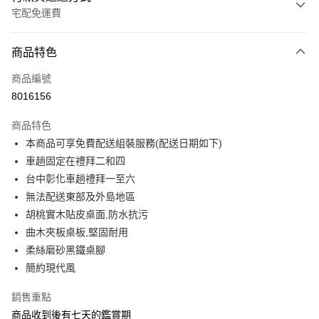
宅配免運費
付款方式
商品特色
信用卡一次付款
商品編號
信用卡分期付款
8016156
3 期 0 利率 每期
NT$3,578
21家銀行
商品特色
6 期 0 利率 每期
NT$1,789
21家銀行
合作金庫商業銀行
第一商業銀行
本商品可享免費配送組裝服務(配送日期如下)
華南商業銀行
彰化商業銀行
合作金庫商業銀行
第一商業銀行
LINE Pay
車趟固定在禮拜二和四
上海商業儲蓄銀行
台北富邦商業銀行
華南商業銀行
彰化商業銀行
國泰世華商業銀行
兆豐國際商業銀行
台中彰化車趟禮拜一至六
Apple Pay
上海商業儲蓄銀行
台北富邦商業銀行
臺灣中小企業銀行
台中商業銀行
無法配送東部及外島地區
國泰世華商業銀行
兆豐國際商業銀行
匯豐（台灣）商業銀行
華泰商業銀行
街口支付
臺灣中小企業銀行
台中商業銀行
胡桃實木貼皮桌面,防水抗污
聯邦商業銀行
遠東國際商業銀行
匯豐（台灣）商業銀行
華泰商業銀行
曲木夾板桌板,堅固耐用
悠遊付
元大商業銀行
永豐商業銀行
聯邦商業銀行
遠東國際商業銀行
柔絲磨砂黑鐵桌腳
玉山商業銀行
星展（台灣）商業銀行
元大商業銀行
永豐商業銀行
Google Pay
簡約現代風
台新國際商業銀行
中國信託商業銀行
玉山商業銀行
星展（台灣）商業銀行
台灣樂天信用卡公司
台新國際商業銀行
中國信託商業銀行
大哥付你分期
銷售重點
台灣樂天信用卡公司
相關說明
商品收到後有七天的鑑賞期