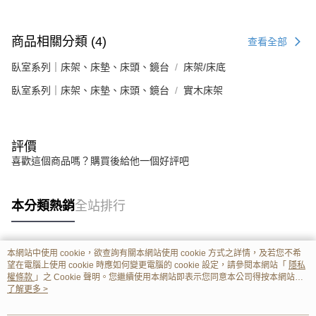
商品相關分類 (4)
查看全部
臥室系列｜床架、床墊、床頭、鏡台
床架/床底
臥室系列｜床架、床墊、床頭、鏡台
實木床架
評價
喜歡這個商品嗎？購買後給他一個好評吧
本分類熱銷
全站排行
本網站中使用 cookie，欲查詢有關本網站使用 cookie 方式之詳情，及若您不希
熱門標籤
望在電腦上使用 cookie 時應如何變更電腦的 cookie 設定，請參閱本網站「
隱私
權條款
」之 Cookie 聲明。您繼續使用本網站即表示您同意本公司得按本網站使
用條款之 Cookie 聲明使用 cookie。
了解更多 >