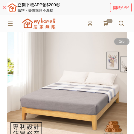
立刻下載APP領$200🤑
開啟APP
購物、優惠訊息不漏接
0
1
/
5