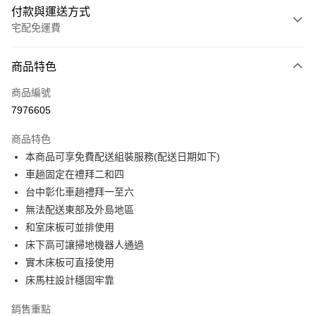
付款與運送方式
宅配免運費
付款方式
商品特色
信用卡一次付款
商品編號
信用卡分期付款
7976605
3 期 0 利率 每期
NT$5,840
21家銀行
商品特色
6 期 0 利率 每期
NT$2,920
21家銀行
合作金庫商業銀行
第一商業銀行
本商品可享免費配送組裝服務(配送日期如下)
華南商業銀行
彰化商業銀行
合作金庫商業銀行
第一商業銀行
LINE Pay
車趟固定在禮拜二和四
上海商業儲蓄銀行
台北富邦商業銀行
華南商業銀行
彰化商業銀行
國泰世華商業銀行
兆豐國際商業銀行
台中彰化車趟禮拜一至六
Apple Pay
上海商業儲蓄銀行
台北富邦商業銀行
臺灣中小企業銀行
台中商業銀行
無法配送東部及外島地區
國泰世華商業銀行
兆豐國際商業銀行
匯豐（台灣）商業銀行
華泰商業銀行
街口支付
臺灣中小企業銀行
台中商業銀行
和室床板可並排使用
聯邦商業銀行
遠東國際商業銀行
匯豐（台灣）商業銀行
華泰商業銀行
床下高可讓掃地機器人通過
悠遊付
元大商業銀行
永豐商業銀行
聯邦商業銀行
遠東國際商業銀行
實木床板可直接使用
玉山商業銀行
星展（台灣）商業銀行
元大商業銀行
永豐商業銀行
Google Pay
床馬柱設計穩固牢靠
台新國際商業銀行
中國信託商業銀行
玉山商業銀行
星展（台灣）商業銀行
台灣樂天信用卡公司
台新國際商業銀行
中國信託商業銀行
大哥付你分期
銷售重點
台灣樂天信用卡公司