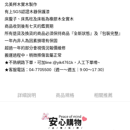
相關說明
北美梣木實木製作
【大哥付你分期使用說明】
有上SGS認證木器保護漆
AFTEE先享後付
1.本服務由台灣大哥大提供，台灣大哥大用戶可立即使用無須另外申請。
2.付款方式選擇「大哥付你分期」，訂單成立後會自動跳轉到大哥付的交易
床腹子、床馬柱及床板為橡膠木全實木
相關說明
流程，驗證手機門號後，選擇欲分期的期數、繳款截止日，確認付款後即完
【關於「AFTEE先享後付」】
商品收到後有七天的鑑賞期
成交易。
ATM付款
AFTEE先享後付是「在收到商品之後才付款」的支付方式。 讓您購物簡單
所有退貨及換貨的商品必須保持商品『全新狀態』及『包裝完整』
3.實際核准額度、可分期數及費用金額請依後續交易確認頁面所載為準。
便利好安心！
4.訂單成立30分鐘內，如未前往確認交易或遇審核未通過，訂單將自動取
一年內非人為因素損壞有保固
１．簡單：不需註冊會員、不需綁卡、不需儲值。
運送方式
消。如遇「轉專審核」未通過狀況，表示未達大哥付你分期系統評分，恕無
２．便利：只要手機號碼，簡訊認證，即可結帳。
超過一年的部分會視情況報價維修
法說明評估內容。
３．安心：先確認商品／服務後，再付款。
➤一般商品『宅配寄送』：1.車趟為週一至六 2.無組裝，只送至一
【繳款方式說明】
搬運過程中，稍微擦傷皆屬正常
1.分期款項不併入電信帳單，「大哥付你分期」於每月結算日後寄送繳費提
樓 3.購買大型家具，可一同配送組裝
★不熟網路下單，可加line:@yik4761k，人工下單唷~
【「AFTEE先享後付」結帳流程】
醒簡訊。
１．於結帳方式選擇「AFTEE先享後付」後，將跳轉至「AFTEE先享後付」
免運費
★客服電話：04-7705500（週一～週五｜9:00～17:30）
2.透過簡訊連結打開帳單後，可選擇「超商條碼／台灣大直營門市／銀行轉
結帳頁面，進行簡訊認證並確認金額後，即可完成結帳。
帳／街口支付／iPASS MONEY」等通路繳費。
２．訂單成立數日內，您將收到繳費通知簡訊。
➤大型傢俱『免費組裝』：1.車趟為週二、週四 2.可指定日期，無
３．收到繳費通知簡訊後14天內，點擊此簡訊中的連結，可透過四大超商／
【注意事項】
法指定當天抵達時段，白天至晚上皆可能
ATM／網路銀行／等多元方式進行付款，方視為交易完成。
1.本服務係由「台灣大哥大股份有限公司」（以下簡稱本公司）所提供，讓
※ 請注意：結帳手續完成當下不需立刻繳費，但若您需要取消訂單，請聯絡
每筆NT$3,000，滿NT$1(含以上)免運費
詳細說明
商品規格
相關推薦
用戶於交易時，得透過本服務購買商品或服務，並由商店將買賣／分期付款
購買商品的店家。未經商家同意取消之訂單仍視為有效，需透過AFTEE先享
買賣價金債權讓與本公司後，依約使用本公司帳單繳交帳款。
後付繳納相關費用。
2.基於同意付款使用「大哥付你分期」之契約關係目的，商店將以您的個人
※ 交易是否成功請以「AFTEE先享後付 」之結帳頁面顯示為準，若有關於
資料（包含姓名、電話或地址）提供予台灣大哥大進項蒐集、處理及利用，
是否繳費成功／繳費後需取消欲退款等相關疑問，請聯繫「AFTEE先享後付
由本公司與您本人進行分期帳單所需資料之確認、核對及更正。
客戶支援中心」
https://netprotections.freshdesk.com/support/home
3.完整用戶服務條款，請詳閱以下連結：
https://oppay.tw/userRule