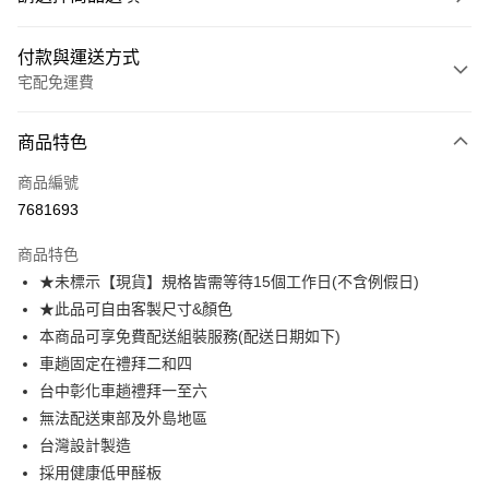
付款與運送方式
宅配免運費
付款方式
商品特色
信用卡一次付款
商品編號
信用卡分期付款
7681693
3 期 0 利率 每期
NT$1,061
21家銀行
商品特色
6 期 0 利率 每期
NT$530
21家銀行
合作金庫商業銀行
第一商業銀行
★未標示【現貨】規格皆需等待15個工作日(不含例假日)
華南商業銀行
彰化商業銀行
合作金庫商業銀行
第一商業銀行
LINE Pay
★此品可自由客製尺寸&顏色
上海商業儲蓄銀行
台北富邦商業銀行
華南商業銀行
彰化商業銀行
國泰世華商業銀行
兆豐國際商業銀行
本商品可享免費配送組裝服務(配送日期如下)
Apple Pay
上海商業儲蓄銀行
台北富邦商業銀行
臺灣中小企業銀行
台中商業銀行
車趟固定在禮拜二和四
國泰世華商業銀行
兆豐國際商業銀行
匯豐（台灣）商業銀行
華泰商業銀行
街口支付
臺灣中小企業銀行
台中商業銀行
台中彰化車趟禮拜一至六
聯邦商業銀行
遠東國際商業銀行
匯豐（台灣）商業銀行
華泰商業銀行
無法配送東部及外島地區
悠遊付
元大商業銀行
永豐商業銀行
聯邦商業銀行
遠東國際商業銀行
台灣設計製造
玉山商業銀行
星展（台灣）商業銀行
元大商業銀行
永豐商業銀行
Google Pay
採用健康低甲醛板
台新國際商業銀行
中國信託商業銀行
玉山商業銀行
星展（台灣）商業銀行