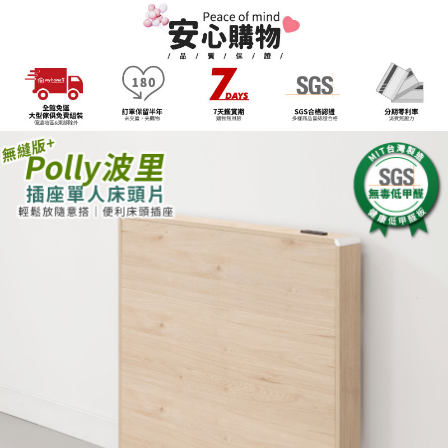
客戶支援中心」
https://netprotections.freshdesk.com/support/home
3.完整用戶服務條款，請詳閱以下連結：
https://oppay.tw/userRule
【注意事項】
１．透過由恩沛科技股份有限公司提供之「AFTEE先享後付」服務完成之交
易，需依本服務之必要範圍內提供個人資料，並將交易相關給付款項請求債
權轉讓予恩沛科技股份有限公司。
２．關於個人資料處理事宜，請瀏覽以下網址：
https://aftee.tw/terms/#terms3
３．未成年的使用者請事先徵得法定代理人或監護人之同意方可使用
「AFTEE先享後付」，若未經同意申辦者引起之損失，本公司不負相關責
任。
４．使用「AFTEE先享後付」時，將依據個別帳號之用戶狀況，依本公司即
時審查核予不同之上限額度；若仍有額度不足之情形，本公司將視審查結果
請求用戶進行身份認證。
５．嚴禁一人註冊多個帳號或使用他人資訊註冊。若發現惡意使用之情形，
恩沛科技股份有限公司將有權停止該用戶之使用額度並採取法律行動。