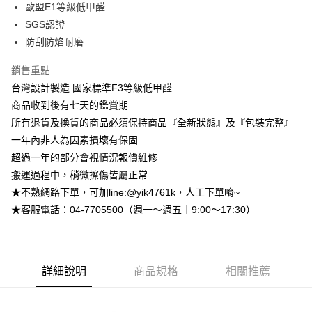
台灣樂天信用卡公司
歐盟E1等級低甲醛
台新國際商業銀行
中國信託商業銀行
大哥付你分期
SGS認證
台灣樂天信用卡公司
相關說明
防刮防焰耐磨
【大哥付你分期使用說明】
AFTEE先享後付
1.本服務由台灣大哥大提供，台灣大哥大用戶可立即使用無須另外申請。
2.付款方式選擇「大哥付你分期」，訂單成立後會自動跳轉到大哥付的交易
銷售重點
相關說明
流程，驗證手機門號後，選擇欲分期的期數、繳款截止日，確認付款後即完
【關於「AFTEE先享後付」】
台灣設計製造 國家標準F3等級低甲醛
成交易。
ATM付款
AFTEE先享後付是「在收到商品之後才付款」的支付方式。 讓您購物簡單
商品收到後有七天的鑑賞期
3.實際核准額度、可分期數及費用金額請依後續交易確認頁面所載為準。
便利好安心！
4.訂單成立30分鐘內，如未前往確認交易或遇審核未通過，訂單將自動取
所有退貨及換貨的商品必須保持商品『全新狀態』及『包裝完整』
１．簡單：不需註冊會員、不需綁卡、不需儲值。
運送方式
消。如遇「轉專審核」未通過狀況，表示未達大哥付你分期系統評分，恕無
２．便利：只要手機號碼，簡訊認證，即可結帳。
一年內非人為因素損壞有保固
法說明評估內容。
３．安心：先確認商品／服務後，再付款。
➤一般商品『宅配寄送』：1.車趟為週一至六 2.無組裝，只送至一
【繳款方式說明】
超過一年的部分會視情況報價維修
1.分期款項不併入電信帳單，「大哥付你分期」於每月結算日後寄送繳費提
樓 3.購買大型家具，可一同配送組裝
搬運過程中，稍微擦傷皆屬正常
【「AFTEE先享後付」結帳流程】
醒簡訊。
１．於結帳方式選擇「AFTEE先享後付」後，將跳轉至「AFTEE先享後付」
免運費
★不熟網路下單，可加line:@yik4761k，人工下單唷~
2.透過簡訊連結打開帳單後，可選擇「超商條碼／台灣大直營門市／銀行轉
結帳頁面，進行簡訊認證並確認金額後，即可完成結帳。
帳／街口支付／iPASS MONEY」等通路繳費。
★客服電話：04-7705500（週一～週五｜9:00～17:30）
２．訂單成立數日內，您將收到繳費通知簡訊。
➤大型傢俱『免費組裝』：1.車趟為週二、週四 2.可指定日期，無
３．收到繳費通知簡訊後14天內，點擊此簡訊中的連結，可透過四大超商／
【注意事項】
法指定當天抵達時段，白天至晚上皆可能
ATM／網路銀行／等多元方式進行付款，方視為交易完成。
1.本服務係由「台灣大哥大股份有限公司」（以下簡稱本公司）所提供，讓
※ 請注意：結帳手續完成當下不需立刻繳費，但若您需要取消訂單，請聯絡
每筆NT$3,000，滿NT$1(含以上)免運費
用戶於交易時，得透過本服務購買商品或服務，並由商店將買賣／分期付款
購買商品的店家。未經商家同意取消之訂單仍視為有效，需透過AFTEE先享
買賣價金債權讓與本公司後，依約使用本公司帳單繳交帳款。
詳細說明
商品規格
相關推薦
後付繳納相關費用。
2.基於同意付款使用「大哥付你分期」之契約關係目的，商店將以您的個人
※ 交易是否成功請以「AFTEE先享後付 」之結帳頁面顯示為準，若有關於
資料（包含姓名、電話或地址）提供予台灣大哥大進項蒐集、處理及利用，
是否繳費成功／繳費後需取消欲退款等相關疑問，請聯繫「AFTEE先享後付
由本公司與您本人進行分期帳單所需資料之確認、核對及更正。