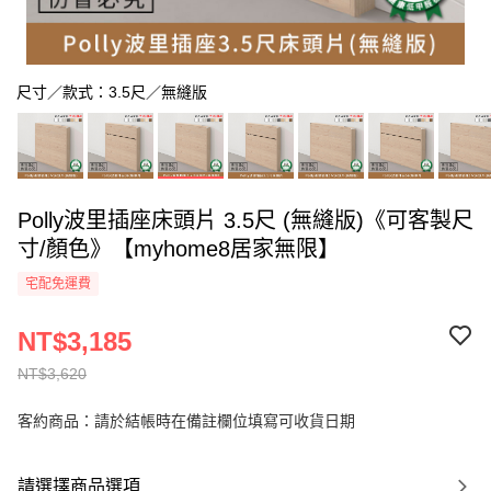
尺寸／款式：3.5尺／無縫版
Polly波里插座床頭片 3.5尺 (無縫版)《可客製尺
寸/顏色》【myhome8居家無限】
宅配免運費
NT$3,185
NT$3,620
客約商品：請於結帳時在備註欄位填寫可收貨日期
請選擇商品選項