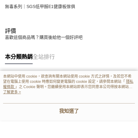
無毒系列｜SGS低甲醛E1健康板傢俱
評價
喜歡這個商品嗎？購買後給他一個好評吧
本分類熱銷
全站排行
本網站中使用 cookie，欲查詢有關本網站使用 cookie 方式之詳情，及若您不希
熱門標籤
望在電腦上使用 cookie 時應如何變更電腦的 cookie 設定，請參閱本網站「
隱私
權條款
」之 Cookie 聲明。您繼續使用本網站即表示您同意本公司得按本網站使
用條款之 Cookie 聲明使用 cookie。
了解更多 >
我知道了