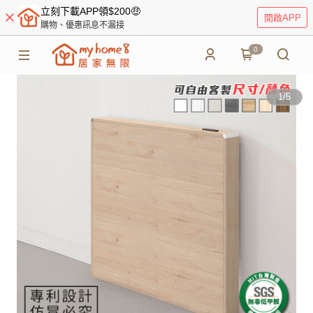
立刻下載APP領$200🤑
開啟APP
購物、優惠訊息不漏接
0
1
/
5