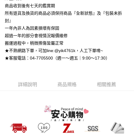
【大哥付你分期使用說明】
商品收到後有七天的鑑賞期
AFTEE先享後付
1.本服務由台灣大哥大提供，台灣大哥大用戶可立即使用無須另外申請。
2.付款方式選擇「大哥付你分期」，訂單成立後會自動跳轉到大哥付的交易
所有退貨及換貨的商品必須保持商品『全新狀態』及『包裝未拆
相關說明
流程，驗證手機門號後，選擇欲分期的期數、繳款截止日，確認付款後即完
【關於「AFTEE先享後付」】
封』
成交易。
ATM付款
AFTEE先享後付是「在收到商品之後才付款」的支付方式。 讓您購物簡單
一年內非人為因素損壞有保固
3.實際核准額度、可分期數及費用金額請依後續交易確認頁面所載為準。
便利好安心！
4.訂單成立30分鐘內，如未前往確認交易或遇審核未通過，訂單將自動取
超過一年的部分會視情況報價維修
１．簡單：不需註冊會員、不需綁卡、不需儲值。
運送方式
消。如遇「轉專審核」未通過狀況，表示未達大哥付你分期系統評分，恕無
２．便利：只要手機號碼，簡訊認證，即可結帳。
搬運過程中，稍微擦傷皆屬正常
法說明評估內容。
３．安心：先確認商品／服務後，再付款。
➤一般商品『宅配寄送』：1.車趟為週一至六 2.無組裝，只送至一
【繳款方式說明】
★不熟網路下單，可加line:@yik4761k，人工下單唷~
1.分期款項不併入電信帳單，「大哥付你分期」於每月結算日後寄送繳費提
樓 3.購買大型家具，可一同配送組裝
★客服電話：04-7705500（週一～週五｜9:00～17:30）
【「AFTEE先享後付」結帳流程】
醒簡訊。
１．於結帳方式選擇「AFTEE先享後付」後，將跳轉至「AFTEE先享後付」
免運費
2.透過簡訊連結打開帳單後，可選擇「超商條碼／台灣大直營門市／銀行轉
結帳頁面，進行簡訊認證並確認金額後，即可完成結帳。
帳／街口支付／iPASS MONEY」等通路繳費。
２．訂單成立數日內，您將收到繳費通知簡訊。
➤大型傢俱『免費組裝』：1.車趟為週二、週四 2.可指定日期，無
３．收到繳費通知簡訊後14天內，點擊此簡訊中的連結，可透過四大超商／
【注意事項】
法指定當天抵達時段，白天至晚上皆可能
詳細說明
商品規格
相關推薦
ATM／網路銀行／等多元方式進行付款，方視為交易完成。
1.本服務係由「台灣大哥大股份有限公司」（以下簡稱本公司）所提供，讓
※ 請注意：結帳手續完成當下不需立刻繳費，但若您需要取消訂單，請聯絡
每筆NT$3,000，滿NT$1(含以上)免運費
用戶於交易時，得透過本服務購買商品或服務，並由商店將買賣／分期付款
購買商品的店家。未經商家同意取消之訂單仍視為有效，需透過AFTEE先享
買賣價金債權讓與本公司後，依約使用本公司帳單繳交帳款。
後付繳納相關費用。
2.基於同意付款使用「大哥付你分期」之契約關係目的，商店將以您的個人
※ 交易是否成功請以「AFTEE先享後付 」之結帳頁面顯示為準，若有關於
資料（包含姓名、電話或地址）提供予台灣大哥大進項蒐集、處理及利用，
是否繳費成功／繳費後需取消欲退款等相關疑問，請聯繫「AFTEE先享後付
由本公司與您本人進行分期帳單所需資料之確認、核對及更正。
客戶支援中心」
https://netprotections.freshdesk.com/support/home
3.完整用戶服務條款，請詳閱以下連結：
https://oppay.tw/userRule
【注意事項】
１．透過由恩沛科技股份有限公司提供之「AFTEE先享後付」服務完成之交