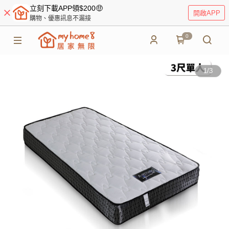
立刻下載APP領$200🤑
開啟APP
購物、優惠訊息不漏接
0
1
/
3