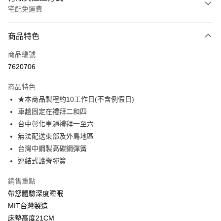
宅配免運費
付款方式
商品特色
信用卡一次付款
商品編號
信用卡分期付款
7620706
3 期 0 利率 每期
NT$2,370
21家銀行
商品特色
6 期 0 利率 每期
NT$1,185
21家銀行
合作金庫商業銀行
第一商業銀行
★本商品製程約10工作日(不含例假日)
華南商業銀行
彰化商業銀行
合作金庫商業銀行
第一商業銀行
LINE Pay
車趟固定在禮拜二和四
上海商業儲蓄銀行
台北富邦商業銀行
華南商業銀行
彰化商業銀行
國泰世華商業銀行
兆豐國際商業銀行
台中彰化車趟禮拜一至六
Apple Pay
上海商業儲蓄銀行
台北富邦商業銀行
臺灣中小企業銀行
台中商業銀行
無法配送東部及外島地區
國泰世華商業銀行
兆豐國際商業銀行
匯豐（台灣）商業銀行
華泰商業銀行
街口支付
臺灣中小企業銀行
台中商業銀行
台灣中鋼製高碳鋼彈簧
聯邦商業銀行
遠東國際商業銀行
匯豐（台灣）商業銀行
華泰商業銀行
連結式護脊彈簧
悠遊付
元大商業銀行
永豐商業銀行
聯邦商業銀行
遠東國際商業銀行
玉山商業銀行
星展（台灣）商業銀行
元大商業銀行
永豐商業銀行
銷售重點
Google Pay
台新國際商業銀行
中國信託商業銀行
玉山商業銀行
星展（台灣）商業銀行
帶您體驗深度睡眠
台灣樂天信用卡公司
台新國際商業銀行
中國信託商業銀行
大哥付你分期
MIT台灣製造
台灣樂天信用卡公司
相關說明
床墊高度21CM