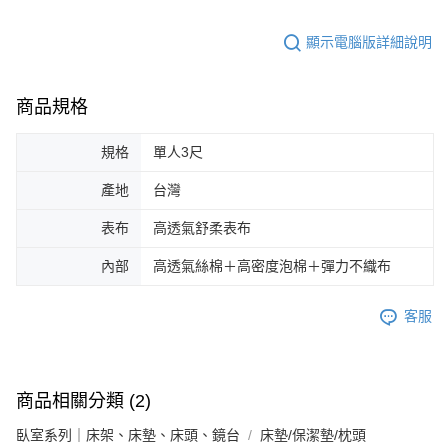
顯示電腦版詳細說明
商品規格
規格
單人3尺
產地
台灣
表布
高透氣舒柔表布
內部
高透氣絲棉＋高密度泡棉＋彈力不織布
客服
商品相關分類 (2)
臥室系列｜床架、床墊、床頭、鏡台
床墊/保潔墊/枕頭