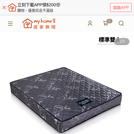
立刻下載APP領$200🤑
開啟APP
購物、優惠訊息不漏接
0
1
/
3