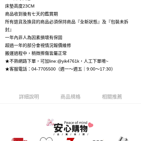
【大哥付你分期使用說明】
床墊高度23CM
AFTEE先享後付
1.本服務由台灣大哥大提供，台灣大哥大用戶可立即使用無須另外申請。
2.付款方式選擇「大哥付你分期」，訂單成立後會自動跳轉到大哥付的交易
商品收到後有七天的鑑賞期
相關說明
流程，驗證手機門號後，選擇欲分期的期數、繳款截止日，確認付款後即完
【關於「AFTEE先享後付」】
所有退貨及換貨的商品必須保持商品『全新狀態』及『包裝未拆
成交易。
ATM付款
AFTEE先享後付是「在收到商品之後才付款」的支付方式。 讓您購物簡單
封』
3.實際核准額度、可分期數及費用金額請依後續交易確認頁面所載為準。
便利好安心！
4.訂單成立30分鐘內，如未前往確認交易或遇審核未通過，訂單將自動取
一年內非人為因素損壞有保固
１．簡單：不需註冊會員、不需綁卡、不需儲值。
運送方式
消。如遇「轉專審核」未通過狀況，表示未達大哥付你分期系統評分，恕無
２．便利：只要手機號碼，簡訊認證，即可結帳。
超過一年的部分會視情況報價維修
法說明評估內容。
３．安心：先確認商品／服務後，再付款。
➤一般商品『宅配寄送』：1.車趟為週一至六 2.無組裝，只送至一
【繳款方式說明】
搬運過程中，稍微擦傷皆屬正常
1.分期款項不併入電信帳單，「大哥付你分期」於每月結算日後寄送繳費提
樓 3.購買大型家具，可一同配送組裝
★不熟網路下單，可加line:@yik4761k，人工下單唷~
【「AFTEE先享後付」結帳流程】
醒簡訊。
１．於結帳方式選擇「AFTEE先享後付」後，將跳轉至「AFTEE先享後付」
免運費
★客服電話：04-7705500（週一～週五｜9:00～17:30）
2.透過簡訊連結打開帳單後，可選擇「超商條碼／台灣大直營門市／銀行轉
結帳頁面，進行簡訊認證並確認金額後，即可完成結帳。
帳／街口支付／iPASS MONEY」等通路繳費。
２．訂單成立數日內，您將收到繳費通知簡訊。
➤大型傢俱『免費組裝』：1.車趟為週二、週四 2.可指定日期，無
３．收到繳費通知簡訊後14天內，點擊此簡訊中的連結，可透過四大超商／
【注意事項】
法指定當天抵達時段，白天至晚上皆可能
ATM／網路銀行／等多元方式進行付款，方視為交易完成。
1.本服務係由「台灣大哥大股份有限公司」（以下簡稱本公司）所提供，讓
※ 請注意：結帳手續完成當下不需立刻繳費，但若您需要取消訂單，請聯絡
每筆NT$3,000，滿NT$1(含以上)免運費
詳細說明
商品規格
相關推薦
用戶於交易時，得透過本服務購買商品或服務，並由商店將買賣／分期付款
購買商品的店家。未經商家同意取消之訂單仍視為有效，需透過AFTEE先享
買賣價金債權讓與本公司後，依約使用本公司帳單繳交帳款。
後付繳納相關費用。
2.基於同意付款使用「大哥付你分期」之契約關係目的，商店將以您的個人
※ 交易是否成功請以「AFTEE先享後付 」之結帳頁面顯示為準，若有關於
資料（包含姓名、電話或地址）提供予台灣大哥大進項蒐集、處理及利用，
是否繳費成功／繳費後需取消欲退款等相關疑問，請聯繫「AFTEE先享後付
由本公司與您本人進行分期帳單所需資料之確認、核對及更正。
客戶支援中心」
https://netprotections.freshdesk.com/support/home
3.完整用戶服務條款，請詳閱以下連結：
https://oppay.tw/userRule
【注意事項】
１．透過由恩沛科技股份有限公司提供之「AFTEE先享後付」服務完成之交