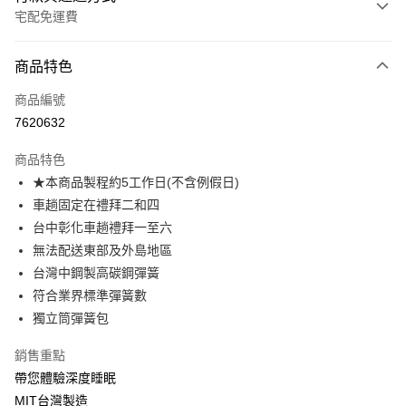
宅配免運費
付款方式
商品特色
信用卡一次付款
商品編號
信用卡分期付款
7620632
3 期 0 利率 每期
NT$3,124
21家銀行
商品特色
6 期 0 利率 每期
NT$1,562
21家銀行
合作金庫商業銀行
第一商業銀行
★本商品製程約5工作日(不含例假日)
華南商業銀行
彰化商業銀行
合作金庫商業銀行
第一商業銀行
LINE Pay
車趟固定在禮拜二和四
上海商業儲蓄銀行
台北富邦商業銀行
華南商業銀行
彰化商業銀行
國泰世華商業銀行
兆豐國際商業銀行
台中彰化車趟禮拜一至六
Apple Pay
上海商業儲蓄銀行
台北富邦商業銀行
臺灣中小企業銀行
台中商業銀行
無法配送東部及外島地區
國泰世華商業銀行
兆豐國際商業銀行
匯豐（台灣）商業銀行
華泰商業銀行
街口支付
臺灣中小企業銀行
台中商業銀行
台灣中鋼製高碳鋼彈簧
聯邦商業銀行
遠東國際商業銀行
匯豐（台灣）商業銀行
華泰商業銀行
符合業界標準彈簧數
悠遊付
元大商業銀行
永豐商業銀行
聯邦商業銀行
遠東國際商業銀行
獨立筒彈簧包
玉山商業銀行
星展（台灣）商業銀行
元大商業銀行
永豐商業銀行
Google Pay
台新國際商業銀行
中國信託商業銀行
玉山商業銀行
星展（台灣）商業銀行
銷售重點
台灣樂天信用卡公司
台新國際商業銀行
中國信託商業銀行
大哥付你分期
帶您體驗深度睡眠
台灣樂天信用卡公司
相關說明
MIT台灣製造