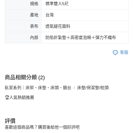
規格
標準雙人5尺
產地
台灣
表布
透氣緹花面料
內部
防陷針紮墊＋高密度泡棉＋彈力不織布
客服
商品相關分類 (2)
臥室系列｜床架、床墊、床頭、鏡台
床墊/保潔墊/枕頭
🏆人氣熱銷推薦
評價
喜歡這個商品嗎？購買後給他一個好評吧