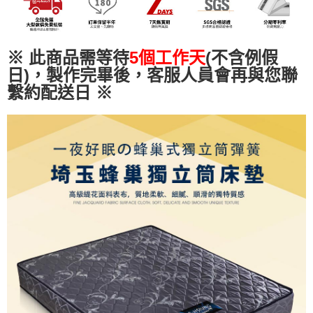
易，需依本服務之必要範圍內提供個人資料，並將交易相關給付款項請求債
權轉讓予恩沛科技股份有限公司。
２．關於個人資料處理事宜，請瀏覽以下網址：
https://aftee.tw/terms/#terms3
※ 此商品需等待
5個工作天
(不含例假
３．未成年的使用者請事先徵得法定代理人或監護人之同意方可使用
日)，製作完畢後，客服人員會再與您聯
「AFTEE先享後付」，若未經同意申辦者引起之損失，本公司不負相關責
任。
繫約配送日
※
４．使用「AFTEE先享後付」時，將依據個別帳號之用戶狀況，依本公司即
時審查核予不同之上限額度；若仍有額度不足之情形，本公司將視審查結果
請求用戶進行身份認證。
５．嚴禁一人註冊多個帳號或使用他人資訊註冊。若發現惡意使用之情形，
恩沛科技股份有限公司將有權停止該用戶之使用額度並採取法律行動。