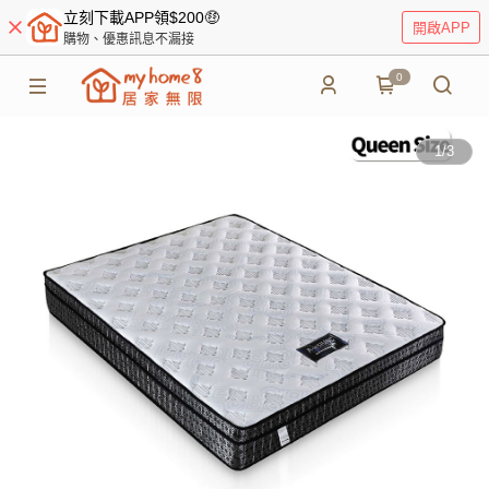
立刻下載APP領$200🤑
開啟APP
購物、優惠訊息不漏接
0
1
/
3