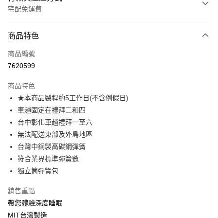
宅配免運費
付款方式
商品特色
信用卡一次付款
商品編號
信用卡分期付款
7620599
3 期 0 利率 每期
NT$4,699
21家銀行
商品特色
6 期 0 利率 每期
NT$2,349
21家銀行
合作金庫商業銀行
第一商業銀行
★本商品製程約5工作日(不含例假日)
華南商業銀行
彰化商業銀行
合作金庫商業銀行
第一商業銀行
LINE Pay
車趟固定在禮拜二和四
上海商業儲蓄銀行
台北富邦商業銀行
華南商業銀行
彰化商業銀行
國泰世華商業銀行
兆豐國際商業銀行
台中彰化車趟禮拜一至六
Apple Pay
上海商業儲蓄銀行
台北富邦商業銀行
臺灣中小企業銀行
台中商業銀行
無法配送東部及外島地區
國泰世華商業銀行
兆豐國際商業銀行
匯豐（台灣）商業銀行
華泰商業銀行
街口支付
臺灣中小企業銀行
台中商業銀行
台灣中鋼製高碳鋼彈簧
聯邦商業銀行
遠東國際商業銀行
匯豐（台灣）商業銀行
華泰商業銀行
符合業界標準彈簧數
悠遊付
元大商業銀行
永豐商業銀行
聯邦商業銀行
遠東國際商業銀行
獨立筒彈簧包
玉山商業銀行
星展（台灣）商業銀行
元大商業銀行
永豐商業銀行
Google Pay
台新國際商業銀行
中國信託商業銀行
玉山商業銀行
星展（台灣）商業銀行
銷售重點
台灣樂天信用卡公司
台新國際商業銀行
中國信託商業銀行
大哥付你分期
帶您體驗深度睡眠
台灣樂天信用卡公司
相關說明
MIT台灣製造