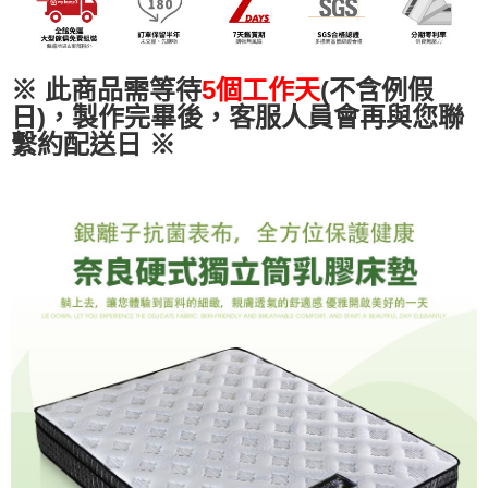
易，需依本服務之必要範圍內提供個人資料，並將交易相關給付款項請求債
權轉讓予恩沛科技股份有限公司。
２．關於個人資料處理事宜，請瀏覽以下網址：
https://aftee.tw/terms/#terms3
※ 此商品需等待
5個工作天
(不含例假
３．未成年的使用者請事先徵得法定代理人或監護人之同意方可使用
日)，製作完畢後，客服人員會再與您聯
「AFTEE先享後付」，若未經同意申辦者引起之損失，本公司不負相關責
任。
繫約配送日
※
４．使用「AFTEE先享後付」時，將依據個別帳號之用戶狀況，依本公司即
時審查核予不同之上限額度；若仍有額度不足之情形，本公司將視審查結果
請求用戶進行身份認證。
５．嚴禁一人註冊多個帳號或使用他人資訊註冊。若發現惡意使用之情形，
恩沛科技股份有限公司將有權停止該用戶之使用額度並採取法律行動。