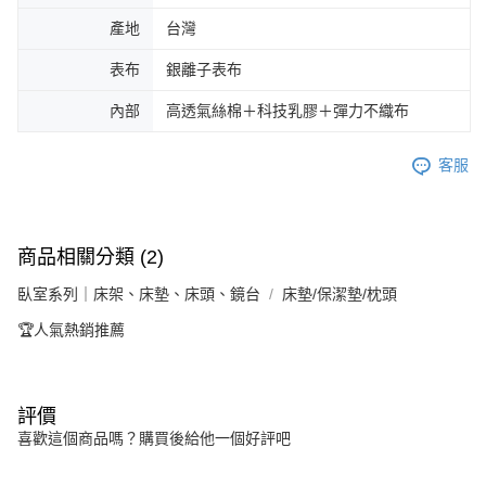
產地
台灣
表布
銀離子表布
內部
高透氣絲棉＋科技乳膠＋彈力不織布
客服
商品相關分類 (2)
臥室系列｜床架、床墊、床頭、鏡台
床墊/保潔墊/枕頭
🏆人氣熱銷推薦
評價
喜歡這個商品嗎？購買後給他一個好評吧