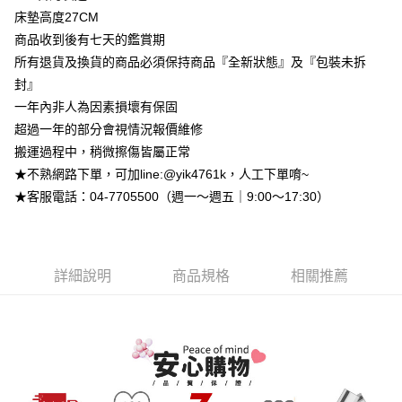
【大哥付你分期使用說明】
床墊高度27CM
AFTEE先享後付
1.本服務由台灣大哥大提供，台灣大哥大用戶可立即使用無須另外申請。
2.付款方式選擇「大哥付你分期」，訂單成立後會自動跳轉到大哥付的交易
商品收到後有七天的鑑賞期
相關說明
流程，驗證手機門號後，選擇欲分期的期數、繳款截止日，確認付款後即完
【關於「AFTEE先享後付」】
所有退貨及換貨的商品必須保持商品『全新狀態』及『包裝未拆
成交易。
ATM付款
AFTEE先享後付是「在收到商品之後才付款」的支付方式。 讓您購物簡單
封』
3.實際核准額度、可分期數及費用金額請依後續交易確認頁面所載為準。
便利好安心！
4.訂單成立30分鐘內，如未前往確認交易或遇審核未通過，訂單將自動取
一年內非人為因素損壞有保固
１．簡單：不需註冊會員、不需綁卡、不需儲值。
運送方式
消。如遇「轉專審核」未通過狀況，表示未達大哥付你分期系統評分，恕無
２．便利：只要手機號碼，簡訊認證，即可結帳。
超過一年的部分會視情況報價維修
法說明評估內容。
３．安心：先確認商品／服務後，再付款。
➤一般商品『宅配寄送』：1.車趟為週一至六 2.無組裝，只送至一
【繳款方式說明】
搬運過程中，稍微擦傷皆屬正常
1.分期款項不併入電信帳單，「大哥付你分期」於每月結算日後寄送繳費提
樓 3.購買大型家具，可一同配送組裝
★不熟網路下單，可加line:@yik4761k，人工下單唷~
【「AFTEE先享後付」結帳流程】
醒簡訊。
１．於結帳方式選擇「AFTEE先享後付」後，將跳轉至「AFTEE先享後付」
免運費
★客服電話：04-7705500（週一～週五｜9:00～17:30）
2.透過簡訊連結打開帳單後，可選擇「超商條碼／台灣大直營門市／銀行轉
結帳頁面，進行簡訊認證並確認金額後，即可完成結帳。
帳／街口支付／iPASS MONEY」等通路繳費。
２．訂單成立數日內，您將收到繳費通知簡訊。
➤大型傢俱『免費組裝』：1.車趟為週二、週四 2.可指定日期，無
３．收到繳費通知簡訊後14天內，點擊此簡訊中的連結，可透過四大超商／
【注意事項】
法指定當天抵達時段，白天至晚上皆可能
ATM／網路銀行／等多元方式進行付款，方視為交易完成。
1.本服務係由「台灣大哥大股份有限公司」（以下簡稱本公司）所提供，讓
※ 請注意：結帳手續完成當下不需立刻繳費，但若您需要取消訂單，請聯絡
每筆NT$3,000，滿NT$1(含以上)免運費
詳細說明
商品規格
相關推薦
用戶於交易時，得透過本服務購買商品或服務，並由商店將買賣／分期付款
購買商品的店家。未經商家同意取消之訂單仍視為有效，需透過AFTEE先享
買賣價金債權讓與本公司後，依約使用本公司帳單繳交帳款。
後付繳納相關費用。
2.基於同意付款使用「大哥付你分期」之契約關係目的，商店將以您的個人
※ 交易是否成功請以「AFTEE先享後付 」之結帳頁面顯示為準，若有關於
資料（包含姓名、電話或地址）提供予台灣大哥大進項蒐集、處理及利用，
是否繳費成功／繳費後需取消欲退款等相關疑問，請聯繫「AFTEE先享後付
由本公司與您本人進行分期帳單所需資料之確認、核對及更正。
客戶支援中心」
https://netprotections.freshdesk.com/support/home
3.完整用戶服務條款，請詳閱以下連結：
https://oppay.tw/userRule
【注意事項】
１．透過由恩沛科技股份有限公司提供之「AFTEE先享後付」服務完成之交