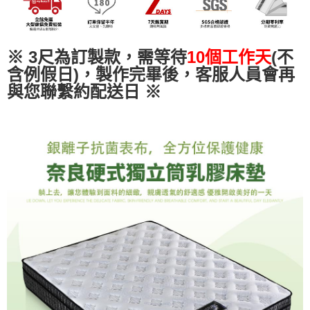
易，需依本服務之必要範圍內提供個人資料，並將交易相關給付款項請求債
權轉讓予恩沛科技股份有限公司。
２．關於個人資料處理事宜，請瀏覽以下網址：
https://aftee.tw/terms/#terms3
※ 3尺為訂製款，需等待
10個工作天
(不
３．未成年的使用者請事先徵得法定代理人或監護人之同意方可使用
含例假日)，製作完畢後，客服人員會再
「AFTEE先享後付」，若未經同意申辦者引起之損失，本公司不負相關責
任。
與您聯繫約配送日
※
４．使用「AFTEE先享後付」時，將依據個別帳號之用戶狀況，依本公司即
時審查核予不同之上限額度；若仍有額度不足之情形，本公司將視審查結果
請求用戶進行身份認證。
５．嚴禁一人註冊多個帳號或使用他人資訊註冊。若發現惡意使用之情形，
恩沛科技股份有限公司將有權停止該用戶之使用額度並採取法律行動。