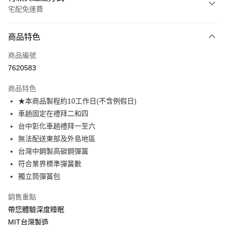
宅配免運費
付款方式
商品特色
信用卡一次付款
商品編號
信用卡分期付款
7620583
3 期 0 利率 每期
NT$3,253
21家銀行
商品特色
6 期 0 利率 每期
NT$1,626
21家銀行
合作金庫商業銀行
第一商業銀行
★本商品製程約10工作日(不含例假日)
華南商業銀行
彰化商業銀行
合作金庫商業銀行
第一商業銀行
LINE Pay
車趟固定在禮拜二和四
上海商業儲蓄銀行
台北富邦商業銀行
華南商業銀行
彰化商業銀行
國泰世華商業銀行
兆豐國際商業銀行
台中彰化車趟禮拜一至六
Apple Pay
上海商業儲蓄銀行
台北富邦商業銀行
臺灣中小企業銀行
台中商業銀行
無法配送東部及外島地區
國泰世華商業銀行
兆豐國際商業銀行
匯豐（台灣）商業銀行
華泰商業銀行
街口支付
臺灣中小企業銀行
台中商業銀行
台灣中鋼製高碳鋼彈簧
聯邦商業銀行
遠東國際商業銀行
匯豐（台灣）商業銀行
華泰商業銀行
符合業界標準彈簧數
悠遊付
元大商業銀行
永豐商業銀行
聯邦商業銀行
遠東國際商業銀行
獨立筒彈簧包
玉山商業銀行
星展（台灣）商業銀行
元大商業銀行
永豐商業銀行
Google Pay
台新國際商業銀行
中國信託商業銀行
玉山商業銀行
星展（台灣）商業銀行
銷售重點
台灣樂天信用卡公司
台新國際商業銀行
中國信託商業銀行
大哥付你分期
帶您體驗深度睡眠
台灣樂天信用卡公司
相關說明
MIT台灣製造