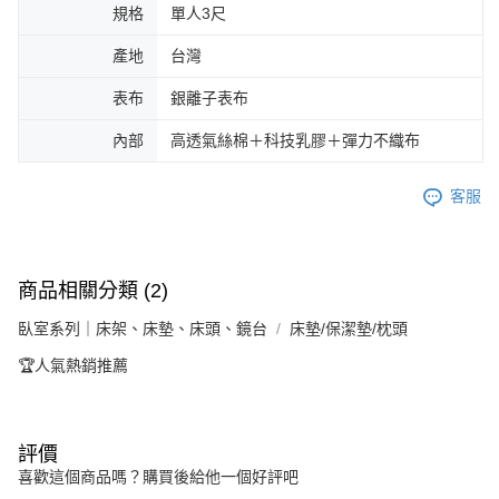
規格
單人3尺
產地
台灣
表布
銀離子表布
內部
高透氣絲棉＋科技乳膠＋彈力不織布
客服
商品相關分類 (2)
臥室系列｜床架、床墊、床頭、鏡台
床墊/保潔墊/枕頭
🏆人氣熱銷推薦
評價
喜歡這個商品嗎？購買後給他一個好評吧