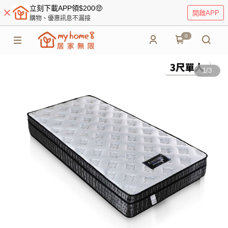
立刻下載APP領$200🤑
開啟APP
購物、優惠訊息不漏接
0
1
/
3