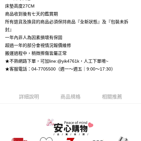
【大哥付你分期使用說明】
床墊高度27CM
AFTEE先享後付
1.本服務由台灣大哥大提供，台灣大哥大用戶可立即使用無須另外申請。
2.付款方式選擇「大哥付你分期」，訂單成立後會自動跳轉到大哥付的交易
商品收到後有七天的鑑賞期
相關說明
流程，驗證手機門號後，選擇欲分期的期數、繳款截止日，確認付款後即完
【關於「AFTEE先享後付」】
所有退貨及換貨的商品必須保持商品『全新狀態』及『包裝未拆
成交易。
ATM付款
AFTEE先享後付是「在收到商品之後才付款」的支付方式。 讓您購物簡單
封』
3.實際核准額度、可分期數及費用金額請依後續交易確認頁面所載為準。
便利好安心！
4.訂單成立30分鐘內，如未前往確認交易或遇審核未通過，訂單將自動取
一年內非人為因素損壞有保固
１．簡單：不需註冊會員、不需綁卡、不需儲值。
運送方式
消。如遇「轉專審核」未通過狀況，表示未達大哥付你分期系統評分，恕無
２．便利：只要手機號碼，簡訊認證，即可結帳。
超過一年的部分會視情況報價維修
法說明評估內容。
３．安心：先確認商品／服務後，再付款。
➤一般商品『宅配寄送』：1.車趟為週一至六 2.無組裝，只送至一
【繳款方式說明】
搬運過程中，稍微擦傷皆屬正常
1.分期款項不併入電信帳單，「大哥付你分期」於每月結算日後寄送繳費提
樓 3.購買大型家具，可一同配送組裝
★不熟網路下單，可加line:@yik4761k，人工下單唷~
【「AFTEE先享後付」結帳流程】
醒簡訊。
１．於結帳方式選擇「AFTEE先享後付」後，將跳轉至「AFTEE先享後付」
免運費
★客服電話：04-7705500（週一～週五｜9:00～17:30）
2.透過簡訊連結打開帳單後，可選擇「超商條碼／台灣大直營門市／銀行轉
結帳頁面，進行簡訊認證並確認金額後，即可完成結帳。
帳／街口支付／iPASS MONEY」等通路繳費。
２．訂單成立數日內，您將收到繳費通知簡訊。
➤大型傢俱『免費組裝』：1.車趟為週二、週四 2.可指定日期，無
３．收到繳費通知簡訊後14天內，點擊此簡訊中的連結，可透過四大超商／
【注意事項】
法指定當天抵達時段，白天至晚上皆可能
ATM／網路銀行／等多元方式進行付款，方視為交易完成。
1.本服務係由「台灣大哥大股份有限公司」（以下簡稱本公司）所提供，讓
※ 請注意：結帳手續完成當下不需立刻繳費，但若您需要取消訂單，請聯絡
每筆NT$3,000，滿NT$1(含以上)免運費
詳細說明
商品規格
相關推薦
用戶於交易時，得透過本服務購買商品或服務，並由商店將買賣／分期付款
購買商品的店家。未經商家同意取消之訂單仍視為有效，需透過AFTEE先享
買賣價金債權讓與本公司後，依約使用本公司帳單繳交帳款。
後付繳納相關費用。
2.基於同意付款使用「大哥付你分期」之契約關係目的，商店將以您的個人
※ 交易是否成功請以「AFTEE先享後付 」之結帳頁面顯示為準，若有關於
資料（包含姓名、電話或地址）提供予台灣大哥大進項蒐集、處理及利用，
是否繳費成功／繳費後需取消欲退款等相關疑問，請聯繫「AFTEE先享後付
由本公司與您本人進行分期帳單所需資料之確認、核對及更正。
客戶支援中心」
https://netprotections.freshdesk.com/support/home
3.完整用戶服務條款，請詳閱以下連結：
https://oppay.tw/userRule
【注意事項】
１．透過由恩沛科技股份有限公司提供之「AFTEE先享後付」服務完成之交