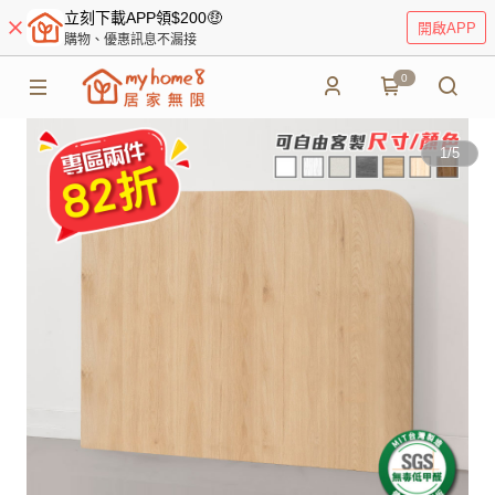
立刻下載APP領$200🤑
開啟APP
購物、優惠訊息不漏接
0
1
/
5