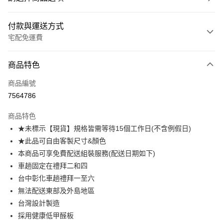
付款與運送方式
宅配免運費
付款方式
商品特色
信用卡一次付款
商品編號
信用卡分期付款
7564786
3 期 0 利率 每期
NT$1,105
21家銀行
商品特色
6 期 0 利率 每期
NT$552
21家銀行
合作金庫商業銀行
第一商業銀行
★未標示【現貨】規格皆需等待15個工作日(不含例假日)
華南商業銀行
彰化商業銀行
合作金庫商業銀行
第一商業銀行
LINE Pay
★此品可自由客製尺寸&顏色
上海商業儲蓄銀行
台北富邦商業銀行
華南商業銀行
彰化商業銀行
國泰世華商業銀行
兆豐國際商業銀行
本商品可享免費配送組裝服務(配送日期如下)
Apple Pay
上海商業儲蓄銀行
台北富邦商業銀行
臺灣中小企業銀行
台中商業銀行
車趟固定在禮拜二和四
國泰世華商業銀行
兆豐國際商業銀行
匯豐（台灣）商業銀行
華泰商業銀行
街口支付
臺灣中小企業銀行
台中商業銀行
台中彰化車趟禮拜一至六
聯邦商業銀行
遠東國際商業銀行
匯豐（台灣）商業銀行
華泰商業銀行
無法配送東部及外島地區
悠遊付
元大商業銀行
永豐商業銀行
聯邦商業銀行
遠東國際商業銀行
台灣設計製造
玉山商業銀行
星展（台灣）商業銀行
元大商業銀行
永豐商業銀行
Google Pay
採用健康低甲醛板
台新國際商業銀行
中國信託商業銀行
玉山商業銀行
星展（台灣）商業銀行