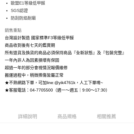
台灣樂天信用卡公司
歐盟E1等級低甲醛
台新國際商業銀行
中國信託商業銀行
大哥付你分期
SGS認證
台灣樂天信用卡公司
相關說明
防刮防焰耐磨
【大哥付你分期使用說明】
AFTEE先享後付
1.本服務由台灣大哥大提供，台灣大哥大用戶可立即使用無須另外申請。
2.付款方式選擇「大哥付你分期」，訂單成立後會自動跳轉到大哥付的交易
銷售重點
相關說明
流程，驗證手機門號後，選擇欲分期的期數、繳款截止日，確認付款後即完
【關於「AFTEE先享後付」】
台灣設計製造 國家標準F3等級低甲醛
成交易。
ATM付款
AFTEE先享後付是「在收到商品之後才付款」的支付方式。 讓您購物簡單
商品收到後有七天的鑑賞期
3.實際核准額度、可分期數及費用金額請依後續交易確認頁面所載為準。
便利好安心！
4.訂單成立30分鐘內，如未前往確認交易或遇審核未通過，訂單將自動取
所有退貨及換貨的商品必須保持商品『全新狀態』及『包裝完整』
１．簡單：不需註冊會員、不需綁卡、不需儲值。
運送方式
消。如遇「轉專審核」未通過狀況，表示未達大哥付你分期系統評分，恕無
２．便利：只要手機號碼，簡訊認證，即可結帳。
一年內非人為因素損壞有保固
法說明評估內容。
３．安心：先確認商品／服務後，再付款。
➤一般商品『宅配寄送』：1.車趟為週一至六 2.無組裝，只送至一
【繳款方式說明】
超過一年的部分會視情況報價維修
1.分期款項不併入電信帳單，「大哥付你分期」於每月結算日後寄送繳費提
樓 3.購買大型家具，可一同配送組裝
搬運過程中，稍微擦傷皆屬正常
【「AFTEE先享後付」結帳流程】
醒簡訊。
１．於結帳方式選擇「AFTEE先享後付」後，將跳轉至「AFTEE先享後付」
免運費
★不熟網路下單，可加line:@yik4761k，人工下單唷~
2.透過簡訊連結打開帳單後，可選擇「超商條碼／台灣大直營門市／銀行轉
結帳頁面，進行簡訊認證並確認金額後，即可完成結帳。
帳／街口支付／iPASS MONEY」等通路繳費。
★客服電話：04-7705500（週一～週五｜9:00～17:30）
２．訂單成立數日內，您將收到繳費通知簡訊。
➤大型傢俱『免費組裝』：1.車趟為週二、週四 2.可指定日期，無
３．收到繳費通知簡訊後14天內，點擊此簡訊中的連結，可透過四大超商／
【注意事項】
法指定當天抵達時段，白天至晚上皆可能
ATM／網路銀行／等多元方式進行付款，方視為交易完成。
1.本服務係由「台灣大哥大股份有限公司」（以下簡稱本公司）所提供，讓
※ 請注意：結帳手續完成當下不需立刻繳費，但若您需要取消訂單，請聯絡
每筆NT$3,000，滿NT$1(含以上)免運費
用戶於交易時，得透過本服務購買商品或服務，並由商店將買賣／分期付款
購買商品的店家。未經商家同意取消之訂單仍視為有效，需透過AFTEE先享
買賣價金債權讓與本公司後，依約使用本公司帳單繳交帳款。
詳細說明
商品規格
相關推薦
後付繳納相關費用。
2.基於同意付款使用「大哥付你分期」之契約關係目的，商店將以您的個人
※ 交易是否成功請以「AFTEE先享後付 」之結帳頁面顯示為準，若有關於
資料（包含姓名、電話或地址）提供予台灣大哥大進項蒐集、處理及利用，
是否繳費成功／繳費後需取消欲退款等相關疑問，請聯繫「AFTEE先享後付
由本公司與您本人進行分期帳單所需資料之確認、核對及更正。