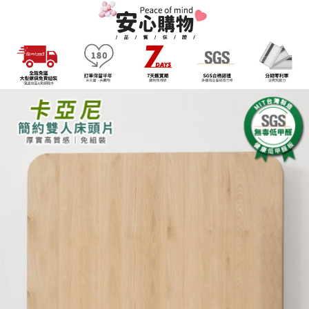
客戶支援中心」
https://netprotections.freshdesk.com/support/home
3.完整用戶服務條款，請詳閱以下連結：
https://oppay.tw/userRule
【注意事項】
１．透過由恩沛科技股份有限公司提供之「AFTEE先享後付」服務完成之交
易，需依本服務之必要範圍內提供個人資料，並將交易相關給付款項請求債
權轉讓予恩沛科技股份有限公司。
２．關於個人資料處理事宜，請瀏覽以下網址：
https://aftee.tw/terms/#terms3
３．未成年的使用者請事先徵得法定代理人或監護人之同意方可使用
「AFTEE先享後付」，若未經同意申辦者引起之損失，本公司不負相關責
任。
４．使用「AFTEE先享後付」時，將依據個別帳號之用戶狀況，依本公司即
時審查核予不同之上限額度；若仍有額度不足之情形，本公司將視審查結果
請求用戶進行身份認證。
５．嚴禁一人註冊多個帳號或使用他人資訊註冊。若發現惡意使用之情形，
恩沛科技股份有限公司將有權停止該用戶之使用額度並採取法律行動。