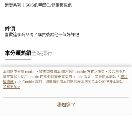
無毒系列｜SGS低甲醛E1健康板傢俱
評價
喜歡這個商品嗎？購買後給他一個好評吧
本分類熱銷
全站排行
本網站中使用 cookie，欲查詢有關本網站使用 cookie 方式之詳情，及若您不希
熱門標籤
望在電腦上使用 cookie 時應如何變更電腦的 cookie 設定，請參閱本網站「
隱私
權條款
」之 Cookie 聲明。您繼續使用本網站即表示您同意本公司得按本網站使
用條款之 Cookie 聲明使用 cookie。
了解更多 >
我知道了