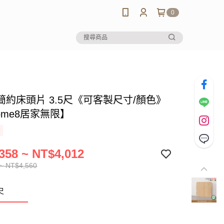
0
簡約床頭片 3.5尺《可客製尺寸/顏色》
ome8居家無限】
358 ~ NT$4,012
~ NT$4,560
尺