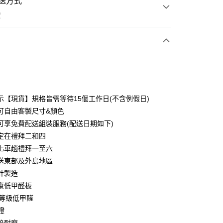
送方式
費
次付款
期付款
0 利率 每期
NT$786
21家銀行
示【現貨】規格皆需等待15個工作日(不含例假日)
0 利率 每期
NT$393
21家銀行
庫商業銀行
第一商業銀行
可自由客製尺寸&顏色
業銀行
彰化商業銀行
可享免費配送組裝服務(配送日期如下)
庫商業銀行
第一商業銀行
業儲蓄銀行
台北富邦商業銀行
業銀行
彰化商業銀行
定在禮拜二和四
華商業銀行
兆豐國際商業銀行
業儲蓄銀行
台北富邦商業銀行
化車趟禮拜一至六
小企業銀行
台中商業銀行
華商業銀行
兆豐國際商業銀行
送東部及外島地區
台灣）商業銀行
華泰商業銀行
小企業銀行
台中商業銀行
業銀行
遠東國際商業銀行
計製造
台灣）商業銀行
華泰商業銀行
業銀行
永豐商業銀行
康低甲醛板
業銀行
遠東國際商業銀行
業銀行
星展（台灣）商業銀行
業銀行
永豐商業銀行
1等級低甲醛
y
際商業銀行
中國信託商業銀行
業銀行
星展（台灣）商業銀行
證
天信用卡公司
際商業銀行
中國信託商業銀行
分期