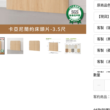
原商品
【現貨
客製（
客製（
客製（
客製（
客製（
數量
厚度
1.85cm
客約商品