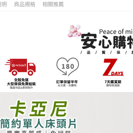
【注意事
說明
商品規格
相關推薦
🛏️睡得安
１．透過由
交易，需
求債權轉
２．關於
https://aft
３．未成
「AFTE
任。
４．使用「
即時審查
結果請求
５．嚴禁
形，恩沛
動。