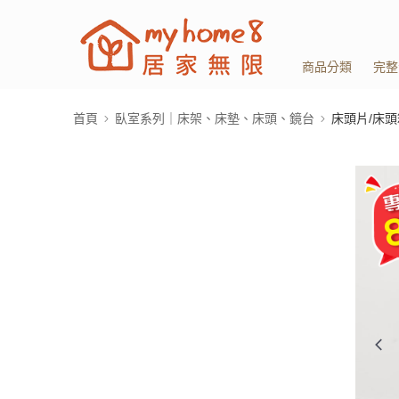
商品分類
完整
首頁
臥室系列｜床架、床墊、床頭、鏡台
床頭片/床頭