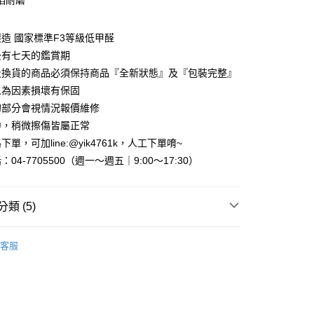
焰耐磨
天信用卡公司
你分期使用說明】
享後付
由台灣大哥大提供，台灣大哥大用戶可立即使用無須另外申請。
造 國家標準F3等級低甲醛
式選擇「大哥付你分期」，訂單成立後會自動跳轉到大哥付的交易
後有七天的鑑賞期
證手機門號後，選擇欲分期的期數、繳款截止日，確認付款後即
FTEE先享後付」】
及換貨的商品必須保持商品『全新狀態』及『包裝完整』
。
先享後付是「在收到商品之後才付款」的支付方式。 讓您購物簡單
准額度、可分期數及費用金額請依後續交易確認頁面所載為準。
人為因素損壞有保固
心！
立30分鐘內，如未前往確認交易或遇審核未通過，訂單將自動取
：不需註冊會員、不需綁卡、不需儲值。
的部分會視情況報價維修
「轉專審核」未通過狀況，表示未達大哥付你分期系統評分，恕
：只要手機號碼，簡訊認證，即可結帳。
中，稍微擦傷皆屬正常
評估內容。
：先確認商品／服務後，再付款。
式說明】
單，可加line:@yik4761k，人工下單唷~
『宅配寄送』：1.車趟為週一至六 2.無組裝，只送至一
項不併入電信帳單，「大哥付你分期」於每月結算日後寄送繳費提
EE先享後付」結帳流程】
04-7705500（週一～週五｜9:00～17:30）
買大型家具，可一同配送組裝
方式選擇「AFTEE先享後付」後，將跳轉至「AFTEE先享後
訊連結打開帳單後，可選擇「超商條碼／台灣大直營門市／銀行轉
頁面，進行簡訊認證並確認金額後，即可完成結帳。
付／iPASS MONEY」等通路繳費。
成立數日內，您將收到繳費通知簡訊。
費通知簡訊後14天內，點擊此簡訊中的連結，可透過四大超商
類 (5)
『免費組裝』：1.車趟為週二、週四 2.可指定日期，無
項】
網路銀行／等多元方式進行付款，方視為交易完成。
天抵達時段，白天至晚上皆可能
係由「台灣大哥大股份有限公司」（以下簡稱本公司）所提供，讓
：結帳手續完成當下不需立刻繳費，但若您需要取消訂單，請聯
｜床架、床墊、床頭、鏡台
床頭片/床頭箱
易時，得透過本服務購買商品或服務，並由商店將買賣／分期付
的店家。未經商家同意取消之訂單仍視為有效，需透過AFTEE
,000，滿NT$1(含以上)免運費
客服
金債權讓與本公司後，依約使用本公司帳單繳交帳款。
繳納相關費用。
SGS低甲醛E1健康板傢俱
意付款使用「大哥付你分期」之契約關係目的，商店將以您的個人
否成功請以「AFTEE先享後付 」之結帳頁面顯示為準，若有關於
含姓名、電話或地址）提供予台灣大哥大進項蒐集、處理及利
銷推薦
功／繳費後需取消欲退款等相關疑問，請聯繫「AFTEE先享後
公司與您本人進行分期帳單所需資料之確認、核對及更正。
援中心」
https://netprotections.freshdesk.com/support/home
戶服務條款，請詳閱以下連結：
https://oppay.tw/userRule
區