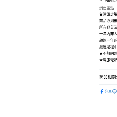
防刮防
台灣樂
相關說明
銷售重點
【大哥付
AFTEE先
1.本服務
台灣設計製
2.付款方
相關說明
商品收到
流程，驗
【關於「A
所有退貨
ATM付款
完成交易
AFTEE
3.實際核
一年內非
便利好安
4.訂單成
１．簡單
超過一年
消。如遇
２．便利
運送方式
搬運過程
無法說明
３．安心
【繳款方
★不熟網路下
➤一般商品
1.分期款
【「AFT
★客服電話：
醒簡訊。
樓 3.購
１．於結帳
2.透過簡
付」結帳
免運費
帳／街口支
２．訂單
３．收到繳
商品相關分
➤大型傢俱
【注意事
／ATM／
法指定當
1.本服務
※ 請注意
臥室系列
用戶於交
絡購買商品
每筆NT$3
分享
款買賣價
先享後付
無毒系列｜
2.基於同
※ 交易是
資料（包
🏆人氣熱
是否繳費成
用，由本
付客戶支
3.完整用
睡眠生存