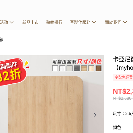
活動
新品上市
熱銷排行
客製化服務
關於我們
箱
卡亞尼
【myh
宅配免運費
NT$2,
NT$2,680 
尺寸：3.5
顏色