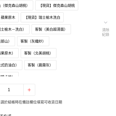
色（傑克森山胡桃）
【現貨】傑克森山胡桃
】蘋果原木
【現貨】瑞士榆木洗白
瑞士榆木－洗白）
客製（美白超滑面）
清除
紀錄
黑部山）
客製（灰織紗）
蘋果原木）
客製（北美胡桃）
法式奶油白）
客製（晨霧灰）
翠碧卡榆）
3.7cm
：請於結帳時在備註欄位填寫可收貨日期