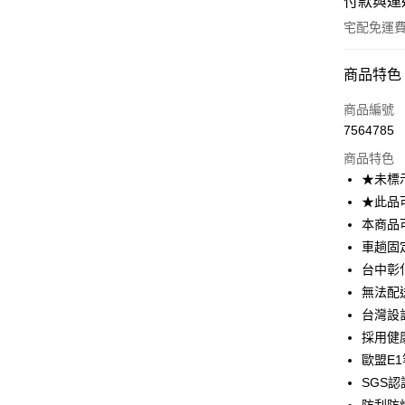
付款與運
宅配免運
付款方式
商品特色
信用卡一
商品編號
7564785
信用卡分
商品特色
3 期 
★未標
6 期 
合作金
★此品
華南商
本商品
合作金
LINE Pay
上海商
華南商
車趟固
國泰世
Apple Pay
上海商
台中彰
臺灣中
國泰世
無法配
匯豐（
街口支付
臺灣中
聯邦商
台灣設
匯豐（
悠遊付
元大商
採用健
聯邦商
玉山商
元大商
歐盟E
Google Pa
台新國
玉山商
SGS認
台灣樂
台新國
大哥付你