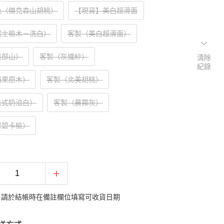
色（傑克森山胡桃）
【現貨】美白超滑面
瑞士榆木－洗白）
客製（美白超滑面）
黑部山）
客製（灰織紗）
清除
紀錄
蘋果原木）
客製（北美胡桃）
法式奶油白）
客製（晨霧灰）
翠碧卡榆）
：請於結帳時在備註欄位填寫可收貨日期