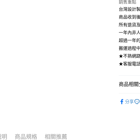
銷售重點
台灣樂
相關說明
台灣設計製
【大哥付
AFTEE先
1.本服務
商品收到
2.付款方
相關說明
所有退貨
流程，驗
【關於「A
一年內非
ATM付款
完成交易
AFTEE
3.實際核
超過一年
便利好安
4.訂單成
１．簡單
搬運過程
消。如遇
２．便利
運送方式
★不熟網路下
無法說明
３．安心
【繳款方
★客服電話：
➤一般商品
1.分期款
【「AFT
醒簡訊。
樓 3.購
１．於結帳
2.透過簡
付」結帳
免運費
商品相關分
帳／街口支
２．訂單
３．收到繳
【注意事
臥室系列
／ATM／
1.本服務
分享
※ 請注意
無毒系列｜
用戶於交
絡購買商品
款買賣價
先享後付
宅配出貨
2.基於同
※ 交易是
資料（包
是否繳費成
睡眠生存
用，由本
付客戶支
3.完整用
說明
商品規格
相關推薦
🛏️睡得安