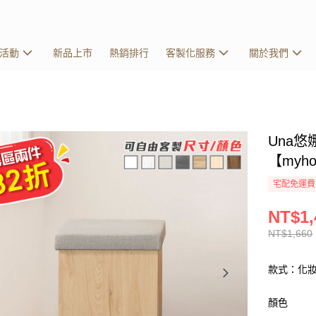
活動
新品上市
熱銷排行
客製化服務
關於我們
Una
【myh
宅配免運費
NT$1,
NT$1,660
款式：化妝
顏色