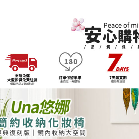
【注意事
１．透過由
交易，需
求債權轉
２．關於
https://aft
３．未成
「AFTE
任。
４．使用「
即時審查
結果請求
５．嚴禁
形，恩沛
動。