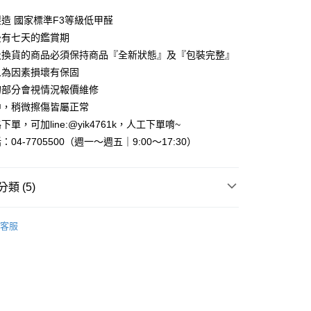
天信用卡公司
造 國家標準F3等級低甲醛
你分期使用說明】
享後付
由台灣大哥大提供，台灣大哥大用戶可立即使用無須另外申請。
後有七天的鑑賞期
式選擇「大哥付你分期」，訂單成立後會自動跳轉到大哥付的交易
及換貨的商品必須保持商品『全新狀態』及『包裝完整』
證手機門號後，選擇欲分期的期數、繳款截止日，確認付款後即
FTEE先享後付」】
人為因素損壞有保固
。
先享後付是「在收到商品之後才付款」的支付方式。 讓您購物簡單
准額度、可分期數及費用金額請依後續交易確認頁面所載為準。
的部分會視情況報價維修
心！
立30分鐘內，如未前往確認交易或遇審核未通過，訂單將自動取
：不需註冊會員、不需綁卡、不需儲值。
中，稍微擦傷皆屬正常
「轉專審核」未通過狀況，表示未達大哥付你分期系統評分，恕
：只要手機號碼，簡訊認證，即可結帳。
單，可加line:@yik4761k，人工下單唷~
評估內容。
：先確認商品／服務後，再付款。
式說明】
04-7705500（週一～週五｜9:00～17:30）
『宅配寄送』：1.車趟為週一至六 2.無組裝，只送至一
項不併入電信帳單，「大哥付你分期」於每月結算日後寄送繳費提
EE先享後付」結帳流程】
買大型家具，可一同配送組裝
方式選擇「AFTEE先享後付」後，將跳轉至「AFTEE先享後
訊連結打開帳單後，可選擇「超商條碼／台灣大直營門市／銀行轉
頁面，進行簡訊認證並確認金額後，即可完成結帳。
類 (5)
付／iPASS MONEY」等通路繳費。
成立數日內，您將收到繳費通知簡訊。
費通知簡訊後14天內，點擊此簡訊中的連結，可透過四大超商
項】
｜床架、床墊、床頭、鏡台
鏡台/化妝台/化妝椅/小椅凳
網路銀行／等多元方式進行付款，方視為交易完成。
係由「台灣大哥大股份有限公司」（以下簡稱本公司）所提供，讓
客服
：結帳手續完成當下不需立刻繳費，但若您需要取消訂單，請聯
SGS低甲醛E1健康板傢俱
易時，得透過本服務購買商品或服務，並由商店將買賣／分期付
的店家。未經商家同意取消之訂單仍視為有效，需透過AFTEE
金債權讓與本公司後，依約使用本公司帳單繳交帳款。
繳納相關費用。
｜小家具專區
意付款使用「大哥付你分期」之契約關係目的，商店將以您的個人
否成功請以「AFTEE先享後付 」之結帳頁面顯示為準，若有關於
含姓名、電話或地址）提供予台灣大哥大進項蒐集、處理及利
功／繳費後需取消欲退款等相關疑問，請聯繫「AFTEE先享後
區
公司與您本人進行分期帳單所需資料之確認、核對及更正。
援中心」
https://netprotections.freshdesk.com/support/home
戶服務條款，請詳閱以下連結：
https://oppay.tw/userRule
心篇🔥專區二件82折