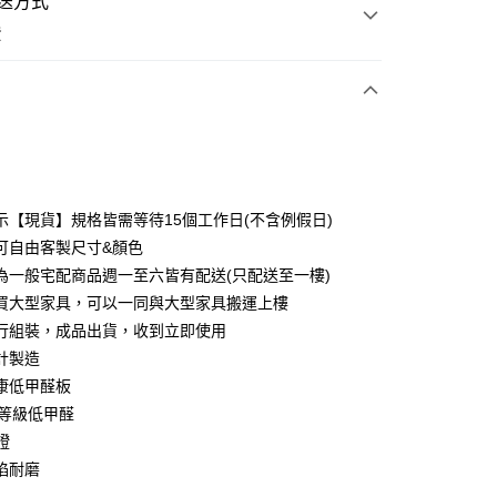
送方式
費
次付款
期付款
0 利率 每期
NT$486
21家銀行
示【現貨】規格皆需等待15個工作日(不含例假日)
0 利率 每期
NT$243
21家銀行
庫商業銀行
第一商業銀行
可自由客製尺寸&顏色
業銀行
彰化商業銀行
為一般宅配商品週一至六皆有配送(只配送至一樓)
庫商業銀行
第一商業銀行
業儲蓄銀行
台北富邦商業銀行
業銀行
彰化商業銀行
買大型家具，可以一同與大型家具搬運上樓
華商業銀行
兆豐國際商業銀行
業儲蓄銀行
台北富邦商業銀行
行組裝，成品出貨，收到立即使用
小企業銀行
台中商業銀行
華商業銀行
兆豐國際商業銀行
計製造
台灣）商業銀行
華泰商業銀行
小企業銀行
台中商業銀行
業銀行
遠東國際商業銀行
康低甲醛板
台灣）商業銀行
華泰商業銀行
業銀行
永豐商業銀行
1等級低甲醛
業銀行
遠東國際商業銀行
業銀行
星展（台灣）商業銀行
業銀行
永豐商業銀行
證
y
際商業銀行
中國信託商業銀行
業銀行
星展（台灣）商業銀行
焰耐磨
天信用卡公司
際商業銀行
中國信託商業銀行
分期