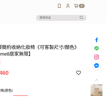
0
悠娜簡約收納化妝椅《可客製尺寸/顏色》
ome8居家無限】
460
椅(原色)