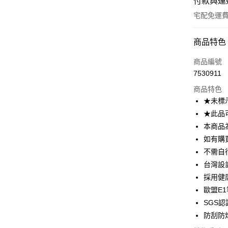
付款與運
宅配免運
付款方式
商品特色
信用卡一
商品編號
7530911
信用卡分
商品特色
3 期 
★未標
6 期 
合作金
★此品
華南商
本商品
合作金
LINE Pay
上海商
華南商
如有購
國泰世
Apple Pay
上海商
不需自
臺灣中
國泰世
台灣設
匯豐（
街口支付
臺灣中
聯邦商
採用健
匯豐（
悠遊付
元大商
歐盟E
聯邦商
玉山商
元大商
SGS認
Google Pa
台新國
玉山商
防刮防
台灣樂
台新國
大哥付你