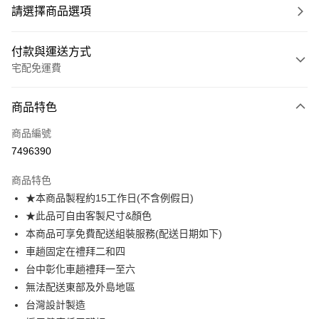
請選擇商品選項
付款與運送方式
宅配免運費
付款方式
商品特色
信用卡一次付款
商品編號
信用卡分期付款
7496390
3 期 0 利率 每期
NT$1,654
21家銀行
商品特色
6 期 0 利率 每期
NT$827
21家銀行
合作金庫商業銀行
第一商業銀行
★本商品製程約15工作日(不含例假日)
華南商業銀行
彰化商業銀行
合作金庫商業銀行
第一商業銀行
LINE Pay
★此品可自由客製尺寸&顏色
上海商業儲蓄銀行
台北富邦商業銀行
華南商業銀行
彰化商業銀行
國泰世華商業銀行
兆豐國際商業銀行
本商品可享免費配送組裝服務(配送日期如下)
Apple Pay
上海商業儲蓄銀行
台北富邦商業銀行
臺灣中小企業銀行
台中商業銀行
車趟固定在禮拜二和四
國泰世華商業銀行
兆豐國際商業銀行
匯豐（台灣）商業銀行
華泰商業銀行
街口支付
臺灣中小企業銀行
台中商業銀行
台中彰化車趟禮拜一至六
聯邦商業銀行
遠東國際商業銀行
匯豐（台灣）商業銀行
華泰商業銀行
無法配送東部及外島地區
悠遊付
元大商業銀行
永豐商業銀行
聯邦商業銀行
遠東國際商業銀行
台灣設計製造
玉山商業銀行
星展（台灣）商業銀行
元大商業銀行
永豐商業銀行
Google Pay