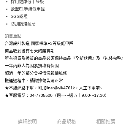
採用健康低甲醛板
台新國際商業銀行
中國信託商業銀行
玉山商業銀行
星展（台灣）商業銀行
台灣樂天信用卡公司
歐盟E1等級低甲醛
台新國際商業銀行
中國信託商業銀行
大哥付你分期
SGS認證
台灣樂天信用卡公司
相關說明
防刮防焰耐磨
【大哥付你分期使用說明】
AFTEE先享後付
1.本服務由台灣大哥大提供，台灣大哥大用戶可立即使用無須另外申請。
2.付款方式選擇「大哥付你分期」，訂單成立後會自動跳轉到大哥付的交易
銷售重點
相關說明
流程，驗證手機門號後，選擇欲分期的期數、繳款截止日，確認付款後即完
【關於「AFTEE先享後付」】
台灣設計製造 國家標準F3等級低甲醛
成交易。
ATM付款
AFTEE先享後付是「在收到商品之後才付款」的支付方式。 讓您購物簡單
商品收到後有七天的鑑賞期
3.實際核准額度、可分期數及費用金額請依後續交易確認頁面所載為準。
便利好安心！
4.訂單成立30分鐘內，如未前往確認交易或遇審核未通過，訂單將自動取
所有退貨及換貨的商品必須保持商品『全新狀態』及『包裝完整』
１．簡單：不需註冊會員、不需綁卡、不需儲值。
運送方式
消。如遇「轉專審核」未通過狀況，表示未達大哥付你分期系統評分，恕無
２．便利：只要手機號碼，簡訊認證，即可結帳。
一年內非人為因素損壞有保固
法說明評估內容。
３．安心：先確認商品／服務後，再付款。
➤一般商品『宅配寄送』：1.車趟為週一至六 2.無組裝，只送至一
【繳款方式說明】
超過一年的部分會視情況報價維修
1.分期款項不併入電信帳單，「大哥付你分期」於每月結算日後寄送繳費提
樓 3.購買大型家具，可一同配送組裝
搬運過程中，稍微擦傷皆屬正常
【「AFTEE先享後付」結帳流程】
醒簡訊。
１．於結帳方式選擇「AFTEE先享後付」後，將跳轉至「AFTEE先享後付」
免運費
★不熟網路下單，可加line:@yik4761k，人工下單唷~
2.透過簡訊連結打開帳單後，可選擇「超商條碼／台灣大直營門市／銀行轉
結帳頁面，進行簡訊認證並確認金額後，即可完成結帳。
帳／街口支付／iPASS MONEY」等通路繳費。
★客服電話：04-7705500（週一～週五｜9:00～17:30）
２．訂單成立數日內，您將收到繳費通知簡訊。
➤大型傢俱『免費組裝』：1.車趟為週二、週四 2.可指定日期，無
３．收到繳費通知簡訊後14天內，點擊此簡訊中的連結，可透過四大超商／
【注意事項】
法指定當天抵達時段，白天至晚上皆可能
ATM／網路銀行／等多元方式進行付款，方視為交易完成。
1.本服務係由「台灣大哥大股份有限公司」（以下簡稱本公司）所提供，讓
※ 請注意：結帳手續完成當下不需立刻繳費，但若您需要取消訂單，請聯絡
每筆NT$3,000，滿NT$1(含以上)免運費
用戶於交易時，得透過本服務購買商品或服務，並由商店將買賣／分期付款
購買商品的店家。未經商家同意取消之訂單仍視為有效，需透過AFTEE先享
買賣價金債權讓與本公司後，依約使用本公司帳單繳交帳款。
詳細說明
商品規格
相關推薦
後付繳納相關費用。
2.基於同意付款使用「大哥付你分期」之契約關係目的，商店將以您的個人
※ 交易是否成功請以「AFTEE先享後付 」之結帳頁面顯示為準，若有關於
資料（包含姓名、電話或地址）提供予台灣大哥大進項蒐集、處理及利用，