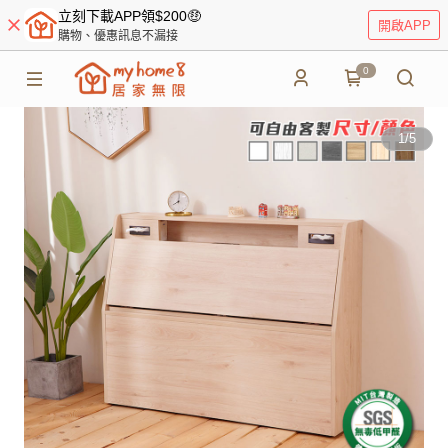
立刻下載APP領$200🤑
開啟APP
購物、優惠訊息不漏接
0
1
/
5