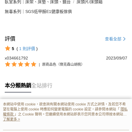
臥室系列｜床架、床墊、床頭、鏡台
床頭片/床頭箱
無毒系列｜SGS低甲醛E1健康板傢俱
評價
查看全部
5
(
1
則評價
)
x034661792
2023/09/07
|
原商品色（傑克森山胡桃）
本分類熱銷
全站排行
本網站中使用 cookie，欲查詢有關本網站使用 cookie 方式之詳情，及若您不希
熱門標籤
望在電腦上使用 cookie 時應如何變更電腦的 cookie 設定，請參閱本網站「
隱私
權條款
」之 Cookie 聲明。您繼續使用本網站即表示您同意本公司得按本網站使
用條款之 Cookie 聲明使用 cookie。
了解更多 >