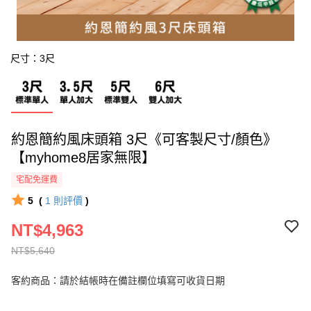
尺寸：3尺
約恩簡約風床頭箱 3尺《可客製尺寸/顏色》
【myhome8居家無限】
宅配免運費
5
(
1
則評價
)
NT$4,963
NT$5,640
客約商品：請於結帳時在備註欄位填寫可收貨日期