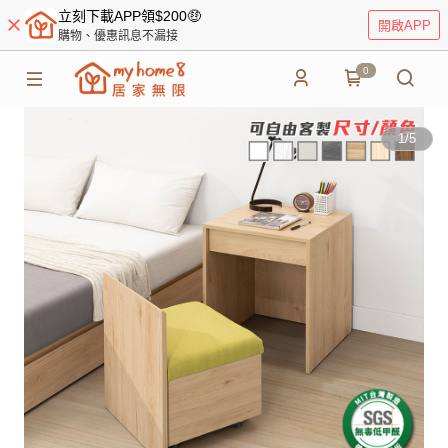
立刻下載APP領$200🤑
開啟APP
購物、優惠訊息不漏接
0
1
/
5