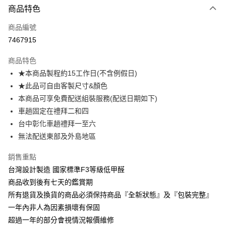
商品特色
信用卡一次付款
商品編號
信用卡分期付款
7467915
3 期 0 利率 每期
NT$1,968
21家銀行
商品特色
6 期 0 利率 每期
NT$984
21家銀行
合作金庫商業銀行
第一商業銀行
★本商品製程約15工作日(不含例假日)
華南商業銀行
彰化商業銀行
合作金庫商業銀行
第一商業銀行
LINE Pay
★此品可自由客製尺寸&顏色
上海商業儲蓄銀行
台北富邦商業銀行
華南商業銀行
彰化商業銀行
國泰世華商業銀行
兆豐國際商業銀行
本商品可享免費配送組裝服務(配送日期如下)
Apple Pay
上海商業儲蓄銀行
台北富邦商業銀行
臺灣中小企業銀行
台中商業銀行
車趟固定在禮拜二和四
國泰世華商業銀行
兆豐國際商業銀行
匯豐（台灣）商業銀行
華泰商業銀行
街口支付
臺灣中小企業銀行
台中商業銀行
台中彰化車趟禮拜一至六
聯邦商業銀行
遠東國際商業銀行
匯豐（台灣）商業銀行
華泰商業銀行
無法配送東部及外島地區
悠遊付
元大商業銀行
永豐商業銀行
聯邦商業銀行
遠東國際商業銀行
玉山商業銀行
星展（台灣）商業銀行
元大商業銀行
永豐商業銀行
銷售重點
Google Pay
台新國際商業銀行
中國信託商業銀行
玉山商業銀行
星展（台灣）商業銀行
台灣設計製造 國家標準F3等級低甲醛
台灣樂天信用卡公司
台新國際商業銀行
中國信託商業銀行
大哥付你分期
商品收到後有七天的鑑賞期
台灣樂天信用卡公司
相關說明
所有退貨及換貨的商品必須保持商品『全新狀態』及『包裝完整』
【大哥付你分期使用說明】
一年內非人為因素損壞有保固
AFTEE先享後付
1.本服務由台灣大哥大提供，台灣大哥大用戶可立即使用無須另外申請。
2.付款方式選擇「大哥付你分期」，訂單成立後會自動跳轉到大哥付的交易
超過一年的部分會視情況報價維修
相關說明