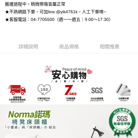
流程，驗證手機門號後，選擇欲分期的期數、繳款截止日，確認付款後即完
【關於「AFTEE先享後付」】
搬運過程中，稍微擦傷皆屬正常
成交易。
ATM付款
AFTEE先享後付是「在收到商品之後才付款」的支付方式。 讓您購物簡單
★不熟網路下單，可加line:@yik4761k，人工下單唷~
3.實際核准額度、可分期數及費用金額請依後續交易確認頁面所載為準。
便利好安心！
4.訂單成立30分鐘內，如未前往確認交易或遇審核未通過，訂單將自動取
★客服電話：04-7705500（週一～週五｜9:00～17:30）
１．簡單：不需註冊會員、不需綁卡、不需儲值。
運送方式
消。如遇「轉專審核」未通過狀況，表示未達大哥付你分期系統評分，恕無
２．便利：只要手機號碼，簡訊認證，即可結帳。
法說明評估內容。
３．安心：先確認商品／服務後，再付款。
➤一般商品『宅配寄送』：1.車趟為週一至六 2.無組裝，只送至一
【繳款方式說明】
1.分期款項不併入電信帳單，「大哥付你分期」於每月結算日後寄送繳費提
樓 3.購買大型家具，可一同配送組裝
【「AFTEE先享後付」結帳流程】
醒簡訊。
詳細說明
商品規格
相關推薦
１．於結帳方式選擇「AFTEE先享後付」後，將跳轉至「AFTEE先享後付」
免運費
2.透過簡訊連結打開帳單後，可選擇「超商條碼／台灣大直營門市／銀行轉
結帳頁面，進行簡訊認證並確認金額後，即可完成結帳。
帳／街口支付／iPASS MONEY」等通路繳費。
２．訂單成立數日內，您將收到繳費通知簡訊。
➤大型傢俱『免費組裝』：1.車趟為週二、週四 2.可指定日期，無
３．收到繳費通知簡訊後14天內，點擊此簡訊中的連結，可透過四大超商／
【注意事項】
法指定當天抵達時段，白天至晚上皆可能
ATM／網路銀行／等多元方式進行付款，方視為交易完成。
1.本服務係由「台灣大哥大股份有限公司」（以下簡稱本公司）所提供，讓
※ 請注意：結帳手續完成當下不需立刻繳費，但若您需要取消訂單，請聯絡
每筆NT$3,000，滿NT$1(含以上)免運費
用戶於交易時，得透過本服務購買商品或服務，並由商店將買賣／分期付款
購買商品的店家。未經商家同意取消之訂單仍視為有效，需透過AFTEE先享
買賣價金債權讓與本公司後，依約使用本公司帳單繳交帳款。
後付繳納相關費用。
2.基於同意付款使用「大哥付你分期」之契約關係目的，商店將以您的個人
※ 交易是否成功請以「AFTEE先享後付 」之結帳頁面顯示為準，若有關於
資料（包含姓名、電話或地址）提供予台灣大哥大進項蒐集、處理及利用，
是否繳費成功／繳費後需取消欲退款等相關疑問，請聯繫「AFTEE先享後付
由本公司與您本人進行分期帳單所需資料之確認、核對及更正。
客戶支援中心」
https://netprotections.freshdesk.com/support/home
3.完整用戶服務條款，請詳閱以下連結：
https://oppay.tw/userRule
【注意事項】
１．透過由恩沛科技股份有限公司提供之「AFTEE先享後付」服務完成之交
易，需依本服務之必要範圍內提供個人資料，並將交易相關給付款項請求債
權轉讓予恩沛科技股份有限公司。
２．關於個人資料處理事宜，請瀏覽以下網址：