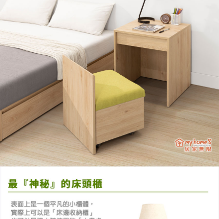
https://aftee.tw/terms/#terms3
３．未成年的使用者請事先徵得法定代理人或監護人之同意方可使用
「AFTEE先享後付」，若未經同意申辦者引起之損失，本公司不負相關責
任。
４．使用「AFTEE先享後付」時，將依據個別帳號之用戶狀況，依本公司即
時審查核予不同之上限額度；若仍有額度不足之情形，本公司將視審查結果
請求用戶進行身份認證。
５．嚴禁一人註冊多個帳號或使用他人資訊註冊。若發現惡意使用之情形，
恩沛科技股份有限公司將有權停止該用戶之使用額度並採取法律行動。