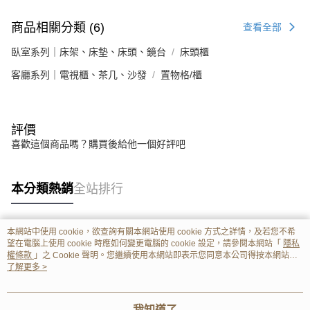
商品相關分類 (6)
查看全部
臥室系列｜床架、床墊、床頭、鏡台
床頭櫃
客廳系列｜電視櫃、茶几、沙發
置物格/櫃
評價
喜歡這個商品嗎？購買後給他一個好評吧
本分類熱銷
全站排行
本網站中使用 cookie，欲查詢有關本網站使用 cookie 方式之詳情，及若您不希
熱門標籤
望在電腦上使用 cookie 時應如何變更電腦的 cookie 設定，請參閱本網站「
隱私
權條款
」之 Cookie 聲明。您繼續使用本網站即表示您同意本公司得按本網站使
用條款之 Cookie 聲明使用 cookie。
了解更多 >
我知道了