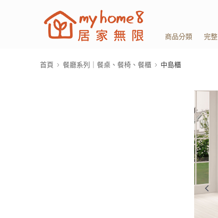
商品分類
完整
首頁
餐廳系列｜餐桌、餐椅、餐櫃
中島櫃