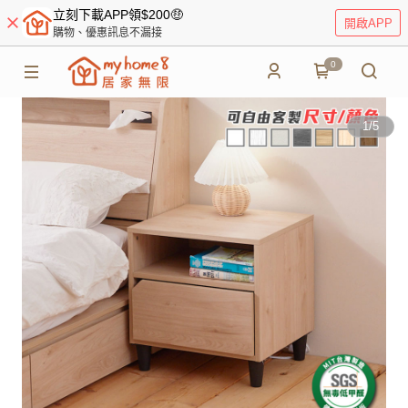
立刻下載APP領$200🤑
開啟APP
購物、優惠訊息不漏接
0
1
/
5