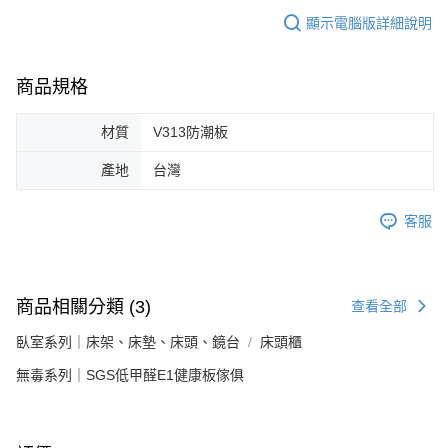
顯示電腦版詳細說明
商品規格
材質
V313防潮板
產地
台灣
客服
商品相關分類 (3)
查看全部
臥室系列｜床架、床墊、床頭、鏡台
床頭櫃
無毒系列｜SGS低甲醛E1健康板傢俱