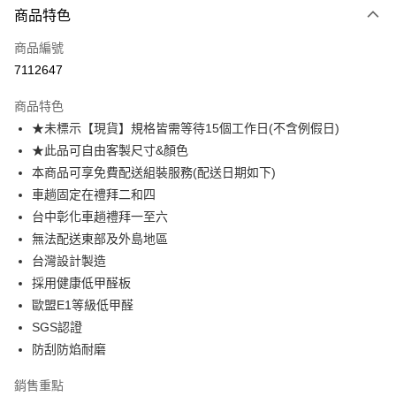
商品特色
信用卡一次付款
商品編號
信用卡分期付款
7112647
3 期 0 利率 每期
NT$1,281
21家銀行
商品特色
6 期 0 利率 每期
NT$640
21家銀行
合作金庫商業銀行
第一商業銀行
★未標示【現貨】規格皆需等待15個工作日(不含例假日)
華南商業銀行
彰化商業銀行
合作金庫商業銀行
第一商業銀行
LINE Pay
★此品可自由客製尺寸&顏色
上海商業儲蓄銀行
台北富邦商業銀行
華南商業銀行
彰化商業銀行
國泰世華商業銀行
兆豐國際商業銀行
本商品可享免費配送組裝服務(配送日期如下)
Apple Pay
上海商業儲蓄銀行
台北富邦商業銀行
臺灣中小企業銀行
台中商業銀行
車趟固定在禮拜二和四
國泰世華商業銀行
兆豐國際商業銀行
匯豐（台灣）商業銀行
華泰商業銀行
街口支付
臺灣中小企業銀行
台中商業銀行
台中彰化車趟禮拜一至六
聯邦商業銀行
遠東國際商業銀行
匯豐（台灣）商業銀行
華泰商業銀行
無法配送東部及外島地區
悠遊付
元大商業銀行
永豐商業銀行
聯邦商業銀行
遠東國際商業銀行
台灣設計製造
玉山商業銀行
星展（台灣）商業銀行
元大商業銀行
永豐商業銀行
Google Pay
採用健康低甲醛板
台新國際商業銀行
中國信託商業銀行
玉山商業銀行
星展（台灣）商業銀行
台灣樂天信用卡公司
歐盟E1等級低甲醛
台新國際商業銀行
中國信託商業銀行
大哥付你分期
SGS認證
台灣樂天信用卡公司
相關說明
防刮防焰耐磨
【大哥付你分期使用說明】
AFTEE先享後付
1.本服務由台灣大哥大提供，台灣大哥大用戶可立即使用無須另外申請。
2.付款方式選擇「大哥付你分期」，訂單成立後會自動跳轉到大哥付的交易
銷售重點
相關說明