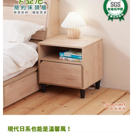
https://aftee.tw/terms/#terms3
３．未成年的使用者請事先徵得法定代理人或監護人之同意方可使用
「AFTEE先享後付」，若未經同意申辦者引起之損失，本公司不負相關責
任。
４．使用「AFTEE先享後付」時，將依據個別帳號之用戶狀況，依本公司即
時審查核予不同之上限額度；若仍有額度不足之情形，本公司將視審查結果
請求用戶進行身份認證。
５．嚴禁一人註冊多個帳號或使用他人資訊註冊。若發現惡意使用之情形，
恩沛科技股份有限公司將有權停止該用戶之使用額度並採取法律行動。