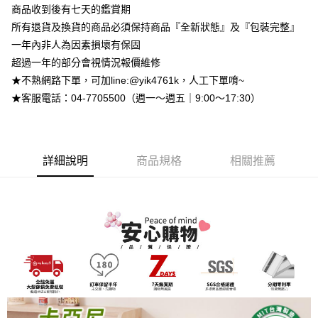
流程，驗證手機門號後，選擇欲分期的期數、繳款截止日，確認付款後即完
【關於「AFTEE先享後付」】
商品收到後有七天的鑑賞期
成交易。
ATM付款
AFTEE先享後付是「在收到商品之後才付款」的支付方式。 讓您購物簡單
所有退貨及換貨的商品必須保持商品『全新狀態』及『包裝完整』
3.實際核准額度、可分期數及費用金額請依後續交易確認頁面所載為準。
便利好安心！
4.訂單成立30分鐘內，如未前往確認交易或遇審核未通過，訂單將自動取
一年內非人為因素損壞有保固
１．簡單：不需註冊會員、不需綁卡、不需儲值。
運送方式
消。如遇「轉專審核」未通過狀況，表示未達大哥付你分期系統評分，恕無
２．便利：只要手機號碼，簡訊認證，即可結帳。
超過一年的部分會視情況報價維修
法說明評估內容。
３．安心：先確認商品／服務後，再付款。
➤一般商品『宅配寄送』：1.車趟為週一至六 2.無組裝，只送至一
【繳款方式說明】
★不熟網路下單，可加line:@yik4761k，人工下單唷~
1.分期款項不併入電信帳單，「大哥付你分期」於每月結算日後寄送繳費提
樓 3.購買大型家具，可一同配送組裝
★客服電話：04-7705500（週一～週五｜9:00～17:30）
【「AFTEE先享後付」結帳流程】
醒簡訊。
１．於結帳方式選擇「AFTEE先享後付」後，將跳轉至「AFTEE先享後付」
免運費
2.透過簡訊連結打開帳單後，可選擇「超商條碼／台灣大直營門市／銀行轉
結帳頁面，進行簡訊認證並確認金額後，即可完成結帳。
帳／街口支付／iPASS MONEY」等通路繳費。
２．訂單成立數日內，您將收到繳費通知簡訊。
➤大型傢俱『免費組裝』：1.車趟為週二、週四 2.可指定日期，無
３．收到繳費通知簡訊後14天內，點擊此簡訊中的連結，可透過四大超商／
【注意事項】
法指定當天抵達時段，白天至晚上皆可能
詳細說明
商品規格
相關推薦
ATM／網路銀行／等多元方式進行付款，方視為交易完成。
1.本服務係由「台灣大哥大股份有限公司」（以下簡稱本公司）所提供，讓
※ 請注意：結帳手續完成當下不需立刻繳費，但若您需要取消訂單，請聯絡
每筆NT$3,000，滿NT$1(含以上)免運費
用戶於交易時，得透過本服務購買商品或服務，並由商店將買賣／分期付款
購買商品的店家。未經商家同意取消之訂單仍視為有效，需透過AFTEE先享
買賣價金債權讓與本公司後，依約使用本公司帳單繳交帳款。
後付繳納相關費用。
2.基於同意付款使用「大哥付你分期」之契約關係目的，商店將以您的個人
※ 交易是否成功請以「AFTEE先享後付 」之結帳頁面顯示為準，若有關於
資料（包含姓名、電話或地址）提供予台灣大哥大進項蒐集、處理及利用，
是否繳費成功／繳費後需取消欲退款等相關疑問，請聯繫「AFTEE先享後付
由本公司與您本人進行分期帳單所需資料之確認、核對及更正。
客戶支援中心」
https://netprotections.freshdesk.com/support/home
3.完整用戶服務條款，請詳閱以下連結：
https://oppay.tw/userRule
【注意事項】
１．透過由恩沛科技股份有限公司提供之「AFTEE先享後付」服務完成之交
易，需依本服務之必要範圍內提供個人資料，並將交易相關給付款項請求債
權轉讓予恩沛科技股份有限公司。
２．關於個人資料處理事宜，請瀏覽以下網址：