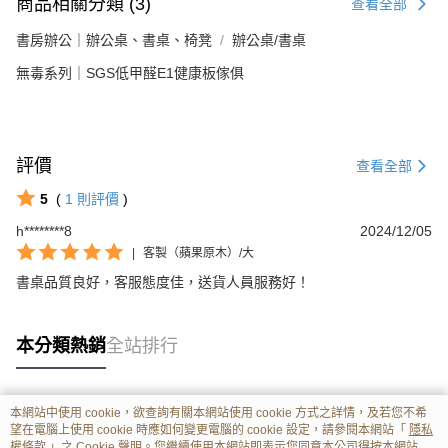
商品相關分類 (3)
查看全部
書房辦公｜辦公桌、書桌、椅凳
辦公桌/書桌
無毒系列｜SGS低甲醛E1健康板傢俱
評價
查看全部
5
(
1
則評價
)
h********8
2024/12/05
|
客製（蘋果原木）/大
書桌品質良好，客服態度佳，送貨人員服務好！
本分類熱銷
全站排行
本網站中使用 cookie，欲查詢有關本網站使用 cookie 方式之詳情，及若您不希
熱門標籤
望在電腦上使用 cookie 時應如何變更電腦的 cookie 設定，請參閱本網站「
隱私
權條款
」之 Cookie 聲明。您繼續使用本網站即表示您同意本公司得按本網站使