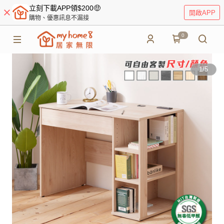
立刻下載APP領$200🤑
開啟APP
購物、優惠訊息不漏接
0
1
/
5