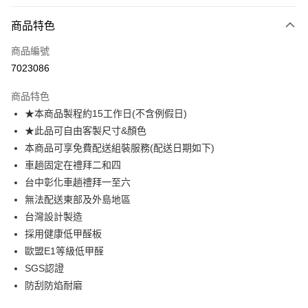
付款方式
商品特色
信用卡一次付款
商品編號
信用卡分期付款
7023086
3 期 0 利率 每期
NT$2,393
21家銀行
商品特色
6 期 0 利率 每期
NT$1,196
21家銀行
合作金庫商業銀行
第一商業銀行
★本商品製程約15工作日(不含例假日)
華南商業銀行
彰化商業銀行
合作金庫商業銀行
第一商業銀行
LINE Pay
★此品可自由客製尺寸&顏色
上海商業儲蓄銀行
台北富邦商業銀行
華南商業銀行
彰化商業銀行
國泰世華商業銀行
兆豐國際商業銀行
本商品可享免費配送組裝服務(配送日期如下)
Apple Pay
上海商業儲蓄銀行
台北富邦商業銀行
臺灣中小企業銀行
台中商業銀行
車趟固定在禮拜二和四
國泰世華商業銀行
兆豐國際商業銀行
匯豐（台灣）商業銀行
華泰商業銀行
街口支付
臺灣中小企業銀行
台中商業銀行
台中彰化車趟禮拜一至六
聯邦商業銀行
遠東國際商業銀行
匯豐（台灣）商業銀行
華泰商業銀行
無法配送東部及外島地區
悠遊付
元大商業銀行
永豐商業銀行
聯邦商業銀行
遠東國際商業銀行
台灣設計製造
玉山商業銀行
星展（台灣）商業銀行
元大商業銀行
永豐商業銀行
Google Pay
採用健康低甲醛板
台新國際商業銀行
中國信託商業銀行
玉山商業銀行
星展（台灣）商業銀行
台灣樂天信用卡公司
歐盟E1等級低甲醛
台新國際商業銀行
中國信託商業銀行
大哥付你分期
SGS認證
台灣樂天信用卡公司
相關說明
防刮防焰耐磨
【大哥付你分期使用說明】
AFTEE先享後付
1.本服務由台灣大哥大提供，台灣大哥大用戶可立即使用無須另外申請。