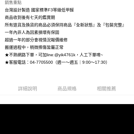
2.付款方式選擇「大哥付你分期」，訂單成立後會自動跳轉到大哥付的交易
銷售重點
相關說明
流程，驗證手機門號後，選擇欲分期的期數、繳款截止日，確認付款後即完
【關於「AFTEE先享後付」】
台灣設計製造 國家標準F3等級低甲醛
成交易。
ATM付款
AFTEE先享後付是「在收到商品之後才付款」的支付方式。 讓您購物簡單
商品收到後有七天的鑑賞期
3.實際核准額度、可分期數及費用金額請依後續交易確認頁面所載為準。
便利好安心！
4.訂單成立30分鐘內，如未前往確認交易或遇審核未通過，訂單將自動取
所有退貨及換貨的商品必須保持商品『全新狀態』及『包裝完整』
１．簡單：不需註冊會員、不需綁卡、不需儲值。
運送方式
消。如遇「轉專審核」未通過狀況，表示未達大哥付你分期系統評分，恕無
２．便利：只要手機號碼，簡訊認證，即可結帳。
一年內非人為因素損壞有保固
法說明評估內容。
３．安心：先確認商品／服務後，再付款。
➤一般商品『宅配寄送』：1.車趟為週一至六 2.無組裝，只送至一
【繳款方式說明】
超過一年的部分會視情況報價維修
1.分期款項不併入電信帳單，「大哥付你分期」於每月結算日後寄送繳費提
樓 3.購買大型家具，可一同配送組裝
搬運過程中，稍微擦傷皆屬正常
【「AFTEE先享後付」結帳流程】
醒簡訊。
１．於結帳方式選擇「AFTEE先享後付」後，將跳轉至「AFTEE先享後付」
免運費
★不熟網路下單，可加line:@yik4761k，人工下單唷~
2.透過簡訊連結打開帳單後，可選擇「超商條碼／台灣大直營門市／銀行轉
結帳頁面，進行簡訊認證並確認金額後，即可完成結帳。
帳／街口支付／iPASS MONEY」等通路繳費。
★客服電話：04-7705500（週一～週五｜9:00～17:30）
２．訂單成立數日內，您將收到繳費通知簡訊。
➤大型傢俱『免費組裝』：1.車趟為週二、週四 2.可指定日期，無
３．收到繳費通知簡訊後14天內，點擊此簡訊中的連結，可透過四大超商／
【注意事項】
法指定當天抵達時段，白天至晚上皆可能
ATM／網路銀行／等多元方式進行付款，方視為交易完成。
1.本服務係由「台灣大哥大股份有限公司」（以下簡稱本公司）所提供，讓
※ 請注意：結帳手續完成當下不需立刻繳費，但若您需要取消訂單，請聯絡
每筆NT$3,000，滿NT$1(含以上)免運費
用戶於交易時，得透過本服務購買商品或服務，並由商店將買賣／分期付款
購買商品的店家。未經商家同意取消之訂單仍視為有效，需透過AFTEE先享
買賣價金債權讓與本公司後，依約使用本公司帳單繳交帳款。
詳細說明
商品規格
相關推薦
後付繳納相關費用。
2.基於同意付款使用「大哥付你分期」之契約關係目的，商店將以您的個人
※ 交易是否成功請以「AFTEE先享後付 」之結帳頁面顯示為準，若有關於
資料（包含姓名、電話或地址）提供予台灣大哥大進項蒐集、處理及利用，
是否繳費成功／繳費後需取消欲退款等相關疑問，請聯繫「AFTEE先享後付
由本公司與您本人進行分期帳單所需資料之確認、核對及更正。
客戶支援中心」
https://netprotections.freshdesk.com/support/home
3.完整用戶服務條款，請詳閱以下連結：
https://oppay.tw/userRule
【注意事項】
１．透過由恩沛科技股份有限公司提供之「AFTEE先享後付」服務完成之交
易，需依本服務之必要範圍內提供個人資料，並將交易相關給付款項請求債
權轉讓予恩沛科技股份有限公司。