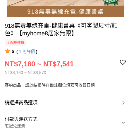
918無毒無線充電-健康書桌《可客製尺寸/顏
色》【myhome8居家無限】
宅配免運費
5
(
1
則評價
)
NT$7,180 ~ NT$7,541
NT$8,160 ~ NT$8,570
客約商品：請於結帳時在備註欄位填寫可收貨日期
請選擇商品選項
付款與運送方式
宅配免運費