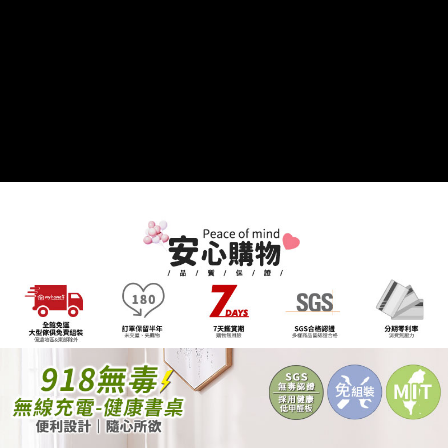
２．關於個人資料處理事宜，請瀏覽以下網址：
https://aftee.tw/terms/#terms3
３．未成年的使用者請事先徵得法定代理人或監護人之同意方可使用
「AFTEE先享後付」，若未經同意申辦者引起之損失，本公司不負相關責
任。
４．使用「AFTEE先享後付」時，將依據個別帳號之用戶狀況，依本公司即
時審查核予不同之上限額度；若仍有額度不足之情形，本公司將視審查結果
請求用戶進行身份認證。
５．嚴禁一人註冊多個帳號或使用他人資訊註冊。若發現惡意使用之情形，
恩沛科技股份有限公司將有權停止該用戶之使用額度並採取法律行動。