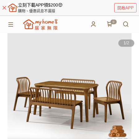
立刻下載APP領$200🤑
開啟APP
購物、優惠訊息不漏接
0
1
/
2