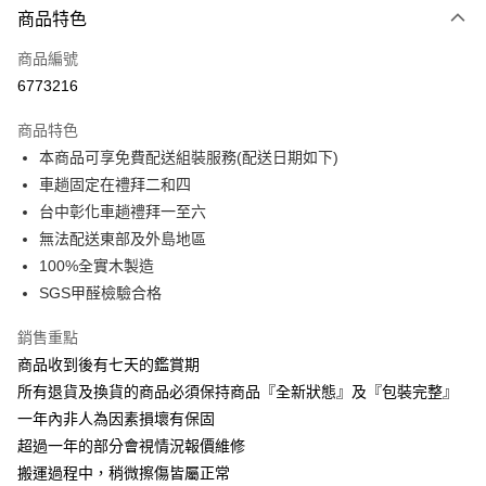
商品特色
信用卡一次付款
商品編號
信用卡分期付款
6773216
3 期 0 利率 每期
NT$7,183
21家銀行
商品特色
6 期 0 利率 每期
NT$3,591
21家銀行
合作金庫商業銀行
第一商業銀行
本商品可享免費配送組裝服務(配送日期如下)
華南商業銀行
彰化商業銀行
合作金庫商業銀行
第一商業銀行
LINE Pay
車趟固定在禮拜二和四
上海商業儲蓄銀行
台北富邦商業銀行
華南商業銀行
彰化商業銀行
國泰世華商業銀行
兆豐國際商業銀行
台中彰化車趟禮拜一至六
Apple Pay
上海商業儲蓄銀行
台北富邦商業銀行
臺灣中小企業銀行
台中商業銀行
無法配送東部及外島地區
國泰世華商業銀行
兆豐國際商業銀行
匯豐（台灣）商業銀行
華泰商業銀行
街口支付
臺灣中小企業銀行
台中商業銀行
100%全實木製造
聯邦商業銀行
遠東國際商業銀行
匯豐（台灣）商業銀行
華泰商業銀行
SGS甲醛檢驗合格
悠遊付
元大商業銀行
永豐商業銀行
聯邦商業銀行
遠東國際商業銀行
玉山商業銀行
星展（台灣）商業銀行
元大商業銀行
永豐商業銀行
銷售重點
Google Pay
台新國際商業銀行
中國信託商業銀行
玉山商業銀行
星展（台灣）商業銀行
商品收到後有七天的鑑賞期
台灣樂天信用卡公司
台新國際商業銀行
中國信託商業銀行
大哥付你分期
所有退貨及換貨的商品必須保持商品『全新狀態』及『包裝完整』
台灣樂天信用卡公司
相關說明
一年內非人為因素損壞有保固
【大哥付你分期使用說明】
超過一年的部分會視情況報價維修
AFTEE先享後付
1.本服務由台灣大哥大提供，台灣大哥大用戶可立即使用無須另外申請。
2.付款方式選擇「大哥付你分期」，訂單成立後會自動跳轉到大哥付的交易
搬運過程中，稍微擦傷皆屬正常
相關說明