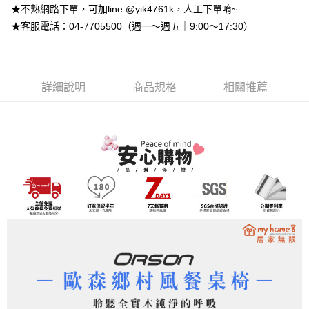
流程，驗證手機門號後，選擇欲分期的期數、繳款截止日，確認付款後即完
【關於「AFTEE先享後付」】
★不熟網路下單，可加line:@yik4761k，人工下單唷~
成交易。
ATM付款
AFTEE先享後付是「在收到商品之後才付款」的支付方式。 讓您購物簡單
★客服電話：04-7705500（週一～週五｜9:00～17:30）
3.實際核准額度、可分期數及費用金額請依後續交易確認頁面所載為準。
便利好安心！
4.訂單成立30分鐘內，如未前往確認交易或遇審核未通過，訂單將自動取
１．簡單：不需註冊會員、不需綁卡、不需儲值。
運送方式
消。如遇「轉專審核」未通過狀況，表示未達大哥付你分期系統評分，恕無
２．便利：只要手機號碼，簡訊認證，即可結帳。
法說明評估內容。
３．安心：先確認商品／服務後，再付款。
➤一般商品『宅配寄送』：1.車趟為週一至六 2.無組裝，只送至一
【繳款方式說明】
詳細說明
商品規格
相關推薦
1.分期款項不併入電信帳單，「大哥付你分期」於每月結算日後寄送繳費提
樓 3.購買大型家具，可一同配送組裝
【「AFTEE先享後付」結帳流程】
醒簡訊。
１．於結帳方式選擇「AFTEE先享後付」後，將跳轉至「AFTEE先享後付」
免運費
2.透過簡訊連結打開帳單後，可選擇「超商條碼／台灣大直營門市／銀行轉
結帳頁面，進行簡訊認證並確認金額後，即可完成結帳。
帳／街口支付／iPASS MONEY」等通路繳費。
２．訂單成立數日內，您將收到繳費通知簡訊。
➤大型傢俱『免費組裝』：1.車趟為週二、週四 2.可指定日期，無
３．收到繳費通知簡訊後14天內，點擊此簡訊中的連結，可透過四大超商／
【注意事項】
法指定當天抵達時段，白天至晚上皆可能
ATM／網路銀行／等多元方式進行付款，方視為交易完成。
1.本服務係由「台灣大哥大股份有限公司」（以下簡稱本公司）所提供，讓
※ 請注意：結帳手續完成當下不需立刻繳費，但若您需要取消訂單，請聯絡
每筆NT$3,000，滿NT$1(含以上)免運費
用戶於交易時，得透過本服務購買商品或服務，並由商店將買賣／分期付款
購買商品的店家。未經商家同意取消之訂單仍視為有效，需透過AFTEE先享
買賣價金債權讓與本公司後，依約使用本公司帳單繳交帳款。
後付繳納相關費用。
2.基於同意付款使用「大哥付你分期」之契約關係目的，商店將以您的個人
※ 交易是否成功請以「AFTEE先享後付 」之結帳頁面顯示為準，若有關於
資料（包含姓名、電話或地址）提供予台灣大哥大進項蒐集、處理及利用，
是否繳費成功／繳費後需取消欲退款等相關疑問，請聯繫「AFTEE先享後付
由本公司與您本人進行分期帳單所需資料之確認、核對及更正。
客戶支援中心」
https://netprotections.freshdesk.com/support/home
3.完整用戶服務條款，請詳閱以下連結：
https://oppay.tw/userRule
【注意事項】
１．透過由恩沛科技股份有限公司提供之「AFTEE先享後付」服務完成之交
易，需依本服務之必要範圍內提供個人資料，並將交易相關給付款項請求債
權轉讓予恩沛科技股份有限公司。
２．關於個人資料處理事宜，請瀏覽以下網址：