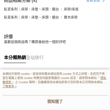
商品相關分類 (4)
查看全部
臥室系列｜床架、床墊、床頭、鏡台
床架/床底
臥室系列｜床架、床墊、床頭、鏡台
實木床架
評價
喜歡這個商品嗎？購買後給他一個好評吧
本分類熱銷
全站排行
本網站中使用 cookie，欲查詢有關本網站使用 cookie 方式之詳情，及若您不希
熱門標籤
望在電腦上使用 cookie 時應如何變更電腦的 cookie 設定，請參閱本網站「
隱私
權條款
」之 Cookie 聲明。您繼續使用本網站即表示您同意本公司得按本網站使
用條款之 Cookie 聲明使用 cookie。
了解更多 >
我知道了