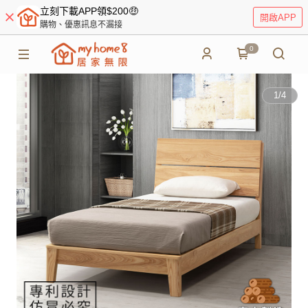
立刻下載APP領$200🤑
開啟APP
購物、優惠訊息不漏接
0
1
/
4