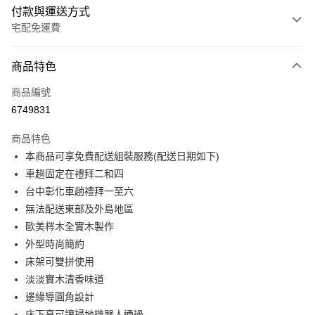
付款與運送方式
宅配免運費
付款方式
商品特色
信用卡一次付款
商品編號
信用卡分期付款
6749831
3 期 0 利率 每期
NT$6,538
21家銀行
商品特色
6 期 0 利率 每期
NT$3,269
21家銀行
合作金庫商業銀行
第一商業銀行
本商品可享免費配送組裝服務(配送日期如下)
華南商業銀行
彰化商業銀行
合作金庫商業銀行
第一商業銀行
LINE Pay
車趟固定在禮拜二和四
上海商業儲蓄銀行
台北富邦商業銀行
華南商業銀行
彰化商業銀行
國泰世華商業銀行
兆豐國際商業銀行
台中彰化車趟禮拜一至六
Apple Pay
上海商業儲蓄銀行
台北富邦商業銀行
臺灣中小企業銀行
台中商業銀行
無法配送東部及外島地區
國泰世華商業銀行
兆豐國際商業銀行
匯豐（台灣）商業銀行
華泰商業銀行
街口支付
臺灣中小企業銀行
台中商業銀行
歐美梣木全實木製作
聯邦商業銀行
遠東國際商業銀行
匯豐（台灣）商業銀行
華泰商業銀行
外型時尚簡約
悠遊付
元大商業銀行
永豐商業銀行
聯邦商業銀行
遠東國際商業銀行
床架可雙拼使用
玉山商業銀行
星展（台灣）商業銀行
元大商業銀行
永豐商業銀行
Google Pay
淡淡實木清香味道
台新國際商業銀行
中國信託商業銀行
玉山商業銀行
星展（台灣）商業銀行
台灣樂天信用卡公司
邊緣導圓角設計
台新國際商業銀行
中國信託商業銀行
大哥付你分期
床下高可讓掃地機器人通過
台灣樂天信用卡公司