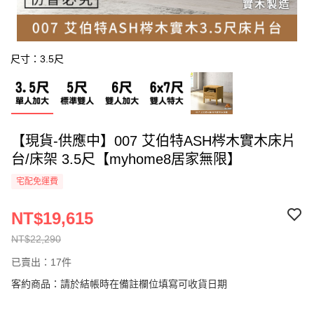
尺寸：3.5尺
【現貨-供應中】007 艾伯特ASH梣木實木床片
台/床架 3.5尺【myhome8居家無限】
宅配免運費
NT$19,615
NT$22,290
已賣出：17件
客約商品：請於結帳時在備註欄位填寫可收貨日期