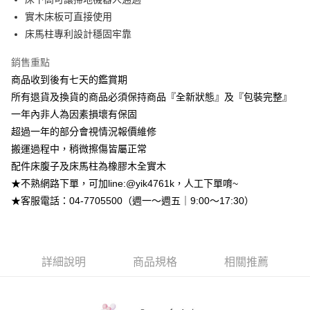
相關說明
實木床板可直接使用
【大哥付你分期使用說明】
AFTEE先享後付
1.本服務由台灣大哥大提供，台灣大哥大用戶可立即使用無須另外申請。
床馬柱專利設計穩固牢靠
2.付款方式選擇「大哥付你分期」，訂單成立後會自動跳轉到大哥付的交易
相關說明
流程，驗證手機門號後，選擇欲分期的期數、繳款截止日，確認付款後即完
【關於「AFTEE先享後付」】
銷售重點
成交易。
ATM付款
AFTEE先享後付是「在收到商品之後才付款」的支付方式。 讓您購物簡單
商品收到後有七天的鑑賞期
3.實際核准額度、可分期數及費用金額請依後續交易確認頁面所載為準。
便利好安心！
4.訂單成立30分鐘內，如未前往確認交易或遇審核未通過，訂單將自動取
所有退貨及換貨的商品必須保持商品『全新狀態』及『包裝完整』
１．簡單：不需註冊會員、不需綁卡、不需儲值。
運送方式
消。如遇「轉專審核」未通過狀況，表示未達大哥付你分期系統評分，恕無
２．便利：只要手機號碼，簡訊認證，即可結帳。
一年內非人為因素損壞有保固
法說明評估內容。
３．安心：先確認商品／服務後，再付款。
➤一般商品『宅配寄送』：1.車趟為週一至六 2.無組裝，只送至一
【繳款方式說明】
超過一年的部分會視情況報價維修
1.分期款項不併入電信帳單，「大哥付你分期」於每月結算日後寄送繳費提
樓 3.購買大型家具，可一同配送組裝
搬運過程中，稍微擦傷皆屬正常
【「AFTEE先享後付」結帳流程】
醒簡訊。
１．於結帳方式選擇「AFTEE先享後付」後，將跳轉至「AFTEE先享後付」
免運費
配件床腹子及床馬柱為橡膠木全實木
2.透過簡訊連結打開帳單後，可選擇「超商條碼／台灣大直營門市／銀行轉
結帳頁面，進行簡訊認證並確認金額後，即可完成結帳。
帳／街口支付／iPASS MONEY」等通路繳費。
★不熟網路下單，可加line:@yik4761k，人工下單唷~
２．訂單成立數日內，您將收到繳費通知簡訊。
➤大型傢俱『免費組裝』：1.車趟為週二、週四 2.可指定日期，無
３．收到繳費通知簡訊後14天內，點擊此簡訊中的連結，可透過四大超商／
★客服電話：04-7705500（週一～週五｜9:00～17:30）
【注意事項】
法指定當天抵達時段，白天至晚上皆可能
ATM／網路銀行／等多元方式進行付款，方視為交易完成。
1.本服務係由「台灣大哥大股份有限公司」（以下簡稱本公司）所提供，讓
※ 請注意：結帳手續完成當下不需立刻繳費，但若您需要取消訂單，請聯絡
每筆NT$3,000，滿NT$1(含以上)免運費
用戶於交易時，得透過本服務購買商品或服務，並由商店將買賣／分期付款
購買商品的店家。未經商家同意取消之訂單仍視為有效，需透過AFTEE先享
買賣價金債權讓與本公司後，依約使用本公司帳單繳交帳款。
後付繳納相關費用。
2.基於同意付款使用「大哥付你分期」之契約關係目的，商店將以您的個人
※ 交易是否成功請以「AFTEE先享後付 」之結帳頁面顯示為準，若有關於
詳細說明
商品規格
相關推薦
資料（包含姓名、電話或地址）提供予台灣大哥大進項蒐集、處理及利用，
是否繳費成功／繳費後需取消欲退款等相關疑問，請聯繫「AFTEE先享後付
由本公司與您本人進行分期帳單所需資料之確認、核對及更正。
客戶支援中心」
https://netprotections.freshdesk.com/support/home
3.完整用戶服務條款，請詳閱以下連結：
https://oppay.tw/userRule