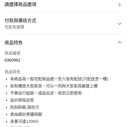
請選擇商品選項
付款與運送方式
宅配免運費
付款方式
商品特色
信用卡一次付款
商品編號
信用卡分期付款
6360962
3 期 0 利率 每期
NT$645
21家銀行
商品特色
6 期 0 利率 每期
NT$322
21家銀行
合作金庫商業銀行
第一商業銀行
本商品為一般宅配商品週一至六皆有配送(只配送至一樓)
華南商業銀行
彰化商業銀行
合作金庫商業銀行
第一商業銀行
LINE Pay
如有購買大型家具，可以一同與大型家具搬運上樓
上海商業儲蓄銀行
台北富邦商業銀行
華南商業銀行
彰化商業銀行
國泰世華商業銀行
兆豐國際商業銀行
不需自行組裝，成品出貨，收到立即使用
Apple Pay
上海商業儲蓄銀行
台北富邦商業銀行
臺灣中小企業銀行
台中商業銀行
設計師指定款
國泰世華商業銀行
兆豐國際商業銀行
匯豐（台灣）商業銀行
華泰商業銀行
街口支付
臺灣中小企業銀行
台中商業銀行
防刮耐磨,超抗污
聯邦商業銀行
遠東國際商業銀行
匯豐（台灣）商業銀行
華泰商業銀行
柔絲磨砂黑鐵椅腳
悠遊付
元大商業銀行
永豐商業銀行
聯邦商業銀行
遠東國際商業銀行
承重可達120KG
玉山商業銀行
星展（台灣）商業銀行
元大商業銀行
永豐商業銀行
Google Pay