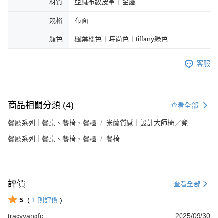
材質
亞麻布紋皮革｜金屬
規格
布面
顏色
楓葉橘色｜時尚色｜tiffany綠色
客服
商品相關分類 (4)
查看全部
餐廳系列｜餐桌、餐椅、餐櫃
米蘭質感｜設計大師椅／凳
餐廳系列｜餐桌、餐椅、餐櫃
餐椅
評價
查看全部
5
(
1
則評價
)
tracyyangfc
2025/09/30