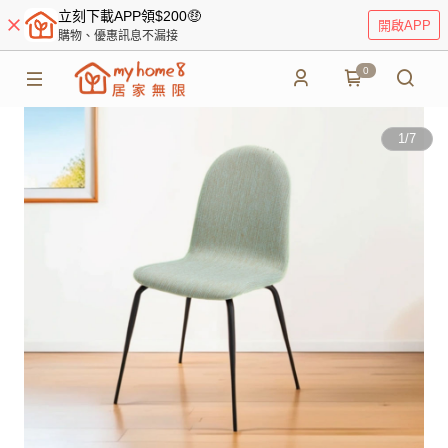
立刻下載APP領$200🤑
開啟APP
購物、優惠訊息不漏接
0
1
/
7