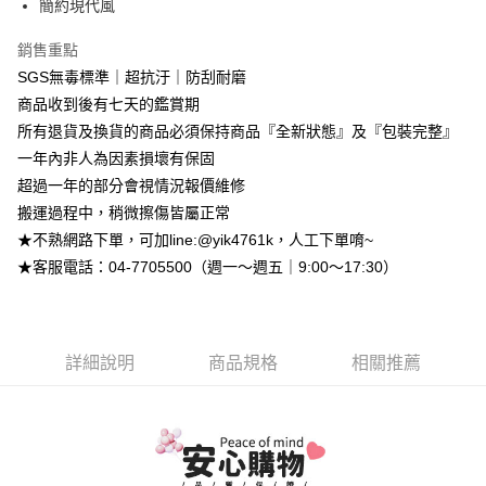
簡約現代風
台新國際商業銀行
中國信託商業銀行
玉山商業銀行
星展（台灣）商業銀行
台灣樂天信用卡公司
台新國際商業銀行
中國信託商業銀行
全盈+PAY
銷售重點
台灣樂天信用卡公司
SGS無毒標準｜超抗汙｜防刮耐磨
大哥付你分期
商品收到後有七天的鑑賞期
相關說明
【大哥付你分期使用說明】
所有退貨及換貨的商品必須保持商品『全新狀態』及『包裝完整』
AFTEE先享後付
1.本服務由台灣大哥大提供，台灣大哥大用戶可立即使用無須另外申請。
一年內非人為因素損壞有保固
2.付款方式選擇「大哥付你分期」，訂單成立後會自動跳轉到大哥付的交易
相關說明
超過一年的部分會視情況報價維修
流程，驗證手機門號後，選擇欲分期的期數、繳款截止日，確認付款後即完
【關於「AFTEE先享後付」】
成交易。
ATM付款
搬運過程中，稍微擦傷皆屬正常
AFTEE先享後付是「在收到商品之後才付款」的支付方式。 讓您購物簡單
3.實際核准額度、可分期數及費用金額請依後續交易確認頁面所載為準。
便利好安心！
★不熟網路下單，可加line:@yik4761k，人工下單唷~
4.訂單成立30分鐘內，如未前往確認交易或遇審核未通過，訂單將自動取
１．簡單：不需註冊會員、不需綁卡、不需儲值。
運送方式
★客服電話：04-7705500（週一～週五｜9:00～17:30）
消。如遇「轉專審核」未通過狀況，表示未達大哥付你分期系統評分，恕無
２．便利：只要手機號碼，簡訊認證，即可結帳。
法說明評估內容。
３．安心：先確認商品／服務後，再付款。
➤一般商品『宅配寄送』：1.車趟為週一至六 2.無組裝，只送至一
【繳款方式說明】
1.分期款項不併入電信帳單，「大哥付你分期」於每月結算日後寄送繳費提
樓 3.購買大型家具，可一同配送組裝
【「AFTEE先享後付」結帳流程】
醒簡訊。
１．於結帳方式選擇「AFTEE先享後付」後，將跳轉至「AFTEE先享後付」
免運費
詳細說明
商品規格
相關推薦
2.透過簡訊連結打開帳單後，可選擇「超商條碼／台灣大直營門市／銀行轉
結帳頁面，進行簡訊認證並確認金額後，即可完成結帳。
帳／街口支付／iPASS MONEY」等通路繳費。
２．訂單成立數日內，您將收到繳費通知簡訊。
３．收到繳費通知簡訊後14天內，點擊此簡訊中的連結，可透過四大超商／
【注意事項】
ATM／網路銀行／等多元方式進行付款，方視為交易完成。
1.本服務係由「台灣大哥大股份有限公司」（以下簡稱本公司）所提供，讓
※ 請注意：結帳手續完成當下不需立刻繳費，但若您需要取消訂單，請聯絡
用戶於交易時，得透過本服務購買商品或服務，並由商店將買賣／分期付款
購買商品的店家。未經商家同意取消之訂單仍視為有效，需透過AFTEE先享
買賣價金債權讓與本公司後，依約使用本公司帳單繳交帳款。