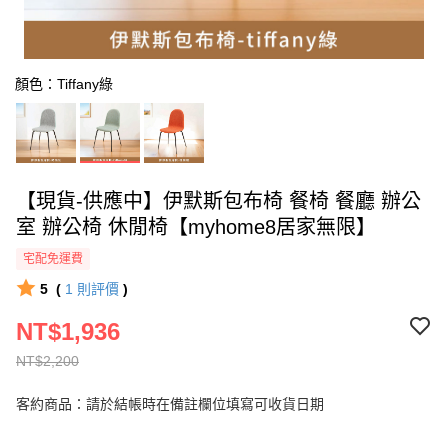
顏色：Tiffany綠
【現貨-供應中】伊默斯包布椅 餐椅 餐廳 辦公
室 辦公椅 休閒椅【myhome8居家無限】
宅配免運費
5
(
1
則評價
)
NT$1,936
NT$2,200
客約商品：請於結帳時在備註欄位填寫可收貨日期