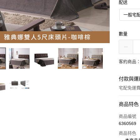
配送
一般宅
數量
客約商品
付款與運
宅配免運
付款方式
商品特色
信用卡一
商品編號
6360569
信用卡分
商品特色
3 期 