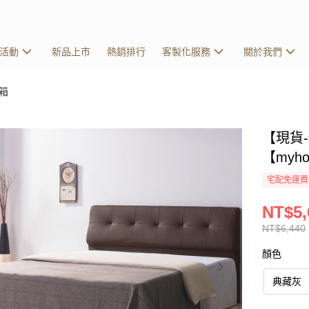
活動
新品上市
熱銷排行
客製化服務
關於我們
箱
【現貨
【myh
宅配免運費
NT$5,
NT$6,440
顏色
典藏灰