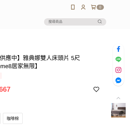
0
-供應中】雅典娜雙人床頭片 5尺
ome8居家無限】
667
咖啡棕