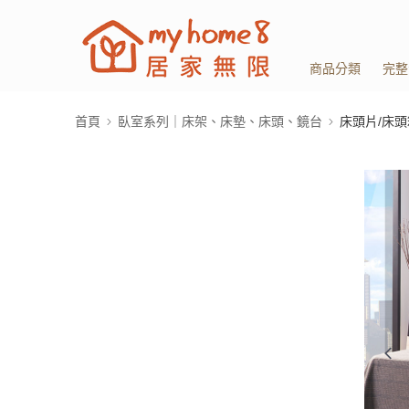
商品分類
完整
首頁
臥室系列｜床架、床墊、床頭、鏡台
床頭片/床頭