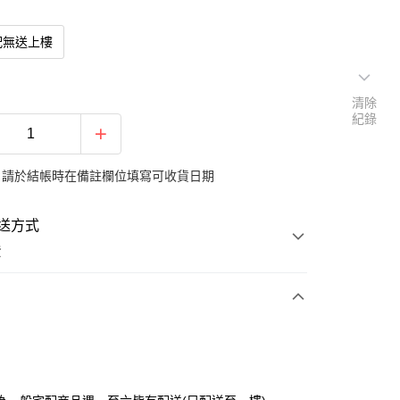
配無送上樓
清除
紀錄
：請於結帳時在備註欄位填寫可收貨日期
送方式
費
次付款
期付款
0 利率 每期
NT$1,889
21家銀行