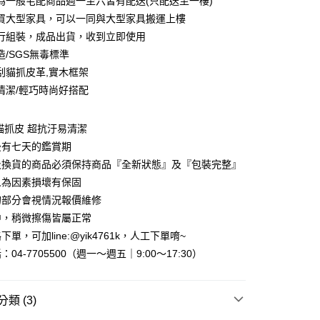
為一般宅配商品週一至六皆有配送(只配送至一樓)
0 利率 每期
NT$944
21家銀行
庫商業銀行
第一商業銀行
買大型家具，可以一同與大型家具搬運上樓
業銀行
彰化商業銀行
行組裝，成品出貨，收到立即使用
庫商業銀行
第一商業銀行
業儲蓄銀行
台北富邦商業銀行
業銀行
彰化商業銀行
造/SGS無毒標準
華商業銀行
兆豐國際商業銀行
業儲蓄銀行
台北富邦商業銀行
刮貓抓皮革,實木框架
小企業銀行
台中商業銀行
華商業銀行
兆豐國際商業銀行
清潔/輕巧時尚好搭配
台灣）商業銀行
華泰商業銀行
小企業銀行
台中商業銀行
業銀行
遠東國際商業銀行
台灣）商業銀行
華泰商業銀行
業銀行
永豐商業銀行
業銀行
遠東國際商業銀行
貓抓皮 超抗汙易清潔
業銀行
星展（台灣）商業銀行
業銀行
永豐商業銀行
y
後有七天的鑑賞期
際商業銀行
中國信託商業銀行
業銀行
星展（台灣）商業銀行
及換貨的商品必須保持商品『全新狀態』及『包裝完整』
天信用卡公司
際商業銀行
中國信託商業銀行
分期
人為因素損壞有保固
天信用卡公司
的部分會視情況報價維修
你分期使用說明】
享後付
由台灣大哥大提供，台灣大哥大用戶可立即使用無須另外申請。
中，稍微擦傷皆屬正常
式選擇「大哥付你分期」，訂單成立後會自動跳轉到大哥付的交易
單，可加line:@yik4761k，人工下單唷~
證手機門號後，選擇欲分期的期數、繳款截止日，確認付款後即
FTEE先享後付」】
04-7705500（週一～週五｜9:00～17:30）
。
先享後付是「在收到商品之後才付款」的支付方式。 讓您購物簡單
准額度、可分期數及費用金額請依後續交易確認頁面所載為準。
心！
立30分鐘內，如未前往確認交易或遇審核未通過，訂單將自動取
：不需註冊會員、不需綁卡、不需儲值。
「轉專審核」未通過狀況，表示未達大哥付你分期系統評分，恕
：只要手機號碼，簡訊認證，即可結帳。
類 (3)
評估內容。
：先確認商品／服務後，再付款。
式說明】