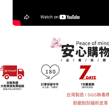
結果請求
５．嚴禁
形，恩沛
動。
台灣製造 /
SGS無毒
耐磨耐刮貓抓皮革