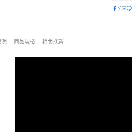
臥室系列
➤一般商品
1.分期款
【「AFT
分享
醒簡訊。
樓 3.購
１．於結帳
天然系列
2.透過簡
付」結帳
免運費
帳／街口支
２．訂單
睡眠生存
３．收到繳
【注意事
／ATM／
1.本服務
※ 請注意
說明
商品規格
相關推薦
用戶於交
絡購買商品
款買賣價
先享後付
2.基於同
※ 交易是
資料（包
是否繳費成
用，由本
付客戶支
3.完整用
【注意事
１．透過由
交易，需
求債權轉
２．關於
https://aft
３．未成
「AFTE
任。
４．使用「
即時審查