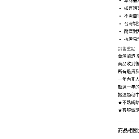
本商品
6 期 
合作金
如有購
華南商
不需自
合作金
LINE Pay
上海商
華南商
台灣製
國泰世
Apple Pay
上海商
耐磨耐
臺灣中
國泰世
抗污易
匯豐（
街口支付
臺灣中
聯邦商
銷售重點
匯豐（
悠遊付
元大商
聯邦商
台灣製造 
玉山商
元大商
Google Pa
商品收到
台新國
玉山商
所有退貨
台灣樂
台新國
大哥付你
一年內非
台灣樂
相關說明
超過一年
【大哥付
AFTEE先
1.本服務
搬運過程
2.付款方
相關說明
★不熟網路下
流程，驗
【關於「A
★客服電話：
ATM付款
完成交易
AFTEE
3.實際核
便利好安
4.訂單成
１．簡單
消。如遇
２．便利
商品相關分
運送方式
無法說明
３．安心
【繳款方