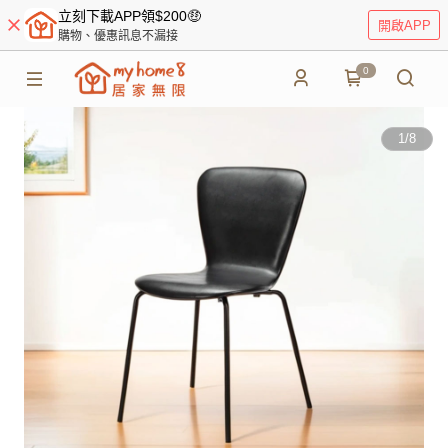
立刻下載APP領$200🤑
開啟APP
購物、優惠訊息不漏接
0
1
/
8