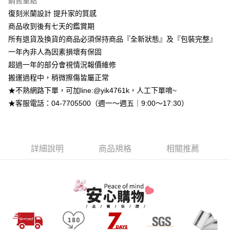
銷售重點
台灣樂天信用卡公司
台新國際商業銀行
中國信託商業銀行
全盈+PAY
復刻米蘭設計 提升家的質感
台灣樂天信用卡公司
商品收到後有七天的鑑賞期
大哥付你分期
所有退貨及換貨的商品必須保持商品『全新狀態』及『包裝完整』
相關說明
【大哥付你分期使用說明】
一年內非人為因素損壞有保固
AFTEE先享後付
1.本服務由台灣大哥大提供，台灣大哥大用戶可立即使用無須另外申請。
超過一年的部分會視情況報價維修
2.付款方式選擇「大哥付你分期」，訂單成立後會自動跳轉到大哥付的交易
相關說明
搬運過程中，稍微擦傷皆屬正常
流程，驗證手機門號後，選擇欲分期的期數、繳款截止日，確認付款後即完
【關於「AFTEE先享後付」】
成交易。
ATM付款
★不熟網路下單，可加line:@yik4761k，人工下單唷~
AFTEE先享後付是「在收到商品之後才付款」的支付方式。 讓您購物簡單
3.實際核准額度、可分期數及費用金額請依後續交易確認頁面所載為準。
便利好安心！
★客服電話：04-7705500（週一～週五｜9:00～17:30）
4.訂單成立30分鐘內，如未前往確認交易或遇審核未通過，訂單將自動取
１．簡單：不需註冊會員、不需綁卡、不需儲值。
運送方式
消。如遇「轉專審核」未通過狀況，表示未達大哥付你分期系統評分，恕無
２．便利：只要手機號碼，簡訊認證，即可結帳。
法說明評估內容。
３．安心：先確認商品／服務後，再付款。
➤一般商品『宅配寄送』：1.車趟為週一至六 2.無組裝，只送至一
【繳款方式說明】
1.分期款項不併入電信帳單，「大哥付你分期」於每月結算日後寄送繳費提
樓 3.購買大型家具，可一同配送組裝
【「AFTEE先享後付」結帳流程】
詳細說明
商品規格
相關推薦
醒簡訊。
１．於結帳方式選擇「AFTEE先享後付」後，將跳轉至「AFTEE先享後付」
免運費
2.透過簡訊連結打開帳單後，可選擇「超商條碼／台灣大直營門市／銀行轉
結帳頁面，進行簡訊認證並確認金額後，即可完成結帳。
帳／街口支付／iPASS MONEY」等通路繳費。
２．訂單成立數日內，您將收到繳費通知簡訊。
３．收到繳費通知簡訊後14天內，點擊此簡訊中的連結，可透過四大超商／
【注意事項】
ATM／網路銀行／等多元方式進行付款，方視為交易完成。
1.本服務係由「台灣大哥大股份有限公司」（以下簡稱本公司）所提供，讓
※ 請注意：結帳手續完成當下不需立刻繳費，但若您需要取消訂單，請聯絡
用戶於交易時，得透過本服務購買商品或服務，並由商店將買賣／分期付款
購買商品的店家。未經商家同意取消之訂單仍視為有效，需透過AFTEE先享
買賣價金債權讓與本公司後，依約使用本公司帳單繳交帳款。
後付繳納相關費用。
2.基於同意付款使用「大哥付你分期」之契約關係目的，商店將以您的個人