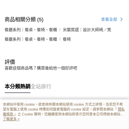
商品相關分類 (5)
查看全部
餐廳系列｜餐桌、餐椅、餐櫃
米蘭質感｜設計大師椅／凳
餐廳系列｜餐桌、餐椅、餐櫃
餐椅
評價
喜歡這個商品嗎？購買後給他一個好評吧
本分類熱銷
全站排行
本網站中使用 cookie，欲查詢有關本網站使用 cookie 方式之詳情，及若您不希
熱門標籤
望在電腦上使用 cookie 時應如何變更電腦的 cookie 設定，請參閱本網站「
隱私
權條款
」之 Cookie 聲明。您繼續使用本網站即表示您同意本公司得按本網站使
用條款之 Cookie 聲明使用 cookie。
了解更多 >