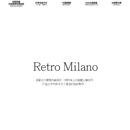
※ 交易是否成功請以「AFTEE先享後付 」之結帳頁面顯示為準，若有關於
資料（包含姓名、電話或地址）提供予台灣大哥大進項蒐集、處理及利用，
是否繳費成功／繳費後需取消欲退款等相關疑問，請聯繫「AFTEE先享後付
由本公司與您本人進行分期帳單所需資料之確認、核對及更正。
客戶支援中心」
https://netprotections.freshdesk.com/support/home
3.完整用戶服務條款，請詳閱以下連結：
https://oppay.tw/userRule
【注意事項】
１．透過由恩沛科技股份有限公司提供之「AFTEE先享後付」服務完成之交
易，需依本服務之必要範圍內提供個人資料，並將交易相關給付款項請求債
權轉讓予恩沛科技股份有限公司。
２．關於個人資料處理事宜，請瀏覽以下網址：
https://aftee.tw/terms/#terms3
３．未成年的使用者請事先徵得法定代理人或監護人之同意方可使用
「AFTEE先享後付」，若未經同意申辦者引起之損失，本公司不負相關責
任。
４．使用「AFTEE先享後付」時，將依據個別帳號之用戶狀況，依本公司即
時審查核予不同之上限額度；若仍有額度不足之情形，本公司將視審查結果
請求用戶進行身份認證。
５．嚴禁一人註冊多個帳號或使用他人資訊註冊。若發現惡意使用之情形，
恩沛科技股份有限公司將有權停止該用戶之使用額度並採取法律行動。