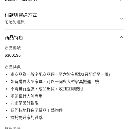
付款與運送方式
宅配免運費
付款方式
商品特色
信用卡一次付款
商品編號
信用卡分期付款
6360196
3 期 0 利率 每期
NT$513
21家銀行
商品特色
6 期 0 利率 每期
NT$256
21家銀行
合作金庫商業銀行
第一商業銀行
本商品為一般宅配商品週一至六皆有配送(只配送至一樓)
華南商業銀行
彰化商業銀行
合作金庫商業銀行
第一商業銀行
LINE Pay
如有購買大型家具，可以一同與大型家具搬運上樓
上海商業儲蓄銀行
台北富邦商業銀行
華南商業銀行
彰化商業銀行
國泰世華商業銀行
兆豐國際商業銀行
不需自行組裝，成品出貨，收到立即使用
Apple Pay
上海商業儲蓄銀行
台北富邦商業銀行
臺灣中小企業銀行
台中商業銀行
米蘭設計大師專用
國泰世華商業銀行
兆豐國際商業銀行
匯豐（台灣）商業銀行
華泰商業銀行
街口支付
臺灣中小企業銀行
台中商業銀行
向米蘭設計致敬
聯邦商業銀行
遠東國際商業銀行
匯豐（台灣）商業銀行
華泰商業銀行
我們特地打造了精品工藝物件
悠遊付
元大商業銀行
永豐商業銀行
聯邦商業銀行
遠東國際商業銀行
襯托提升家的質感
玉山商業銀行
星展（台灣）商業銀行
元大商業銀行
永豐商業銀行
Google Pay
台新國際商業銀行
中國信託商業銀行
玉山商業銀行
星展（台灣）商業銀行