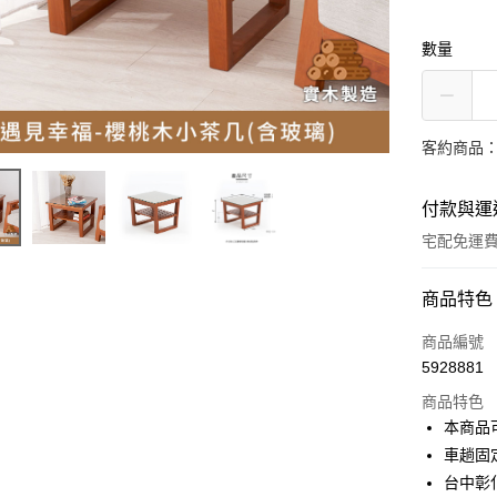
數量
客約商品
付款與運
宅配免運
付款方式
商品特色
信用卡一
商品編號
5928881
信用卡分
商品特色
3 期 
本商品
6 期 
合作金
車趟固
華南商
台中彰
合作金
LINE Pay