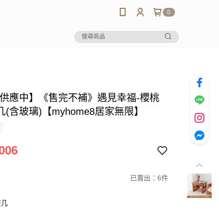
0
-供應中】《售完不補》遇見幸福-櫻桃
(含玻璃)【myhome8居家無限】
006
已賣出：6件
茶几