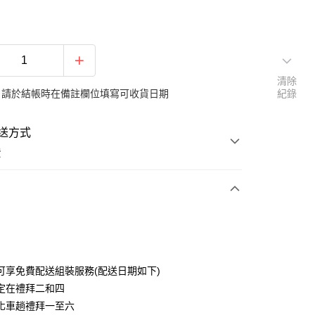
清除
：請於結帳時在備註欄位填寫可收貨日期
紀錄
送方式
費
次付款
期付款
0 利率 每期
NT$2,002
21家銀行
可享免費配送組裝服務(配送日期如下)
0 利率 每期
NT$1,001
21家銀行
庫商業銀行
第一商業銀行
定在禮拜二和四
業銀行
彰化商業銀行
化車趟禮拜一至六
庫商業銀行
第一商業銀行