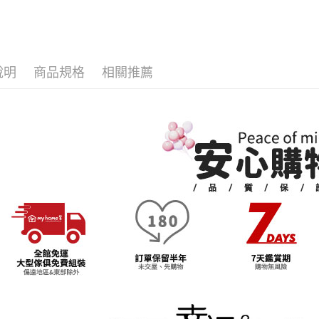
免運費
天然系列
帳／街口支
２．訂單
３．收到繳
➤大型傢俱
【注意事
／ATM／
法指定當
1.本服務
※ 請注意
用戶於交
絡購買商品
每筆NT$3
款買賣價
說明
商品規格
相關推薦
先享後付
2.基於同
※ 交易是
資料（包
是否繳費成
用，由本
付客戶支
3.完整用
【注意事
１．透過由
交易，需
求債權轉
２．關於
https://aft
３．未成
「AFTE
任。
４．使用「
即時審查
結果請求
５．嚴禁
形，恩沛
動。