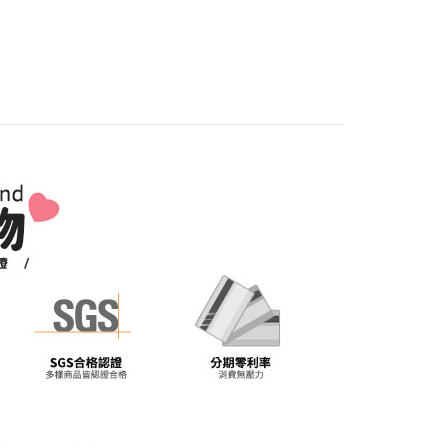
｜溫潤實木傢俱
付／iPASS MONEY」等通路繳費。
成立數日內，您將收到繳費通知簡訊。
費通知簡訊後14天內，點擊此簡訊中的連結，可透過四大超商
『免費組裝』：1.車趟為週二、週四 2.可指定日期，無
項】
網路銀行／等多元方式進行付款，方視為交易完成。
天抵達時段，白天至晚上皆可能
係由「台灣大哥大股份有限公司」（以下簡稱本公司）所提供，讓
：結帳手續完成當下不需立刻繳費，但若您需要取消訂單，請聯
易時，得透過本服務購買商品或服務，並由商店將買賣／分期付
的店家。未經商家同意取消之訂單仍視為有效，需透過AFTEE
,000，滿NT$1(含以上)免運費
金債權讓與本公司後，依約使用本公司帳單繳交帳款。
繳納相關費用。
意付款使用「大哥付你分期」之契約關係目的，商店將以您的個人
否成功請以「AFTEE先享後付 」之結帳頁面顯示為準，若有關於
含姓名、電話或地址）提供予台灣大哥大進項蒐集、處理及利
功／繳費後需取消欲退款等相關疑問，請聯繫「AFTEE先享後
公司與您本人進行分期帳單所需資料之確認、核對及更正。
援中心」
https://netprotections.freshdesk.com/support/home
戶服務條款，請詳閱以下連結：
https://oppay.tw/userRule
項】
恩沛科技股份有限公司提供之「AFTEE先享後付」服務完成之
依本服務之必要範圍內提供個人資料，並將交易相關給付款項請
讓予恩沛科技股份有限公司。
個人資料處理事宜，請瀏覽以下網址：
ee.tw/terms/#terms3
年的使用者請事先徵得法定代理人或監護人之同意方可使用
E先享後付」，若未經同意申辦者引起之損失，本公司不負相關責
AFTEE先享後付」時，將依據個別帳號之用戶狀況，依本公司
核予不同之上限額度；若仍有額度不足之情形，本公司將視審查
用戶進行身份認證。
一人註冊多個帳號或使用他人資訊註冊。若發現惡意使用之情
科技股份有限公司將有權停止該用戶之使用額度並採取法律行