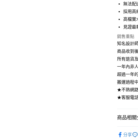
上海商
華南商
無法配
國泰世
Apple Pay
上海商
採用高
臺灣中
國泰世
高檔實
匯豐（
街口支付
臺灣中
聯邦商
見證最
匯豐（
悠遊付
元大商
聯邦商
銷售重點
玉山商
元大商
Google Pa
知名設計
台新國
玉山商
商品收到
台灣樂
台新國
大哥付你
所有退貨
台灣樂
相關說明
一年內非
【大哥付
AFTEE先
1.本服務
超過一年
2.付款方
相關說明
搬運過程
流程，驗
【關於「A
★不熟網路下
ATM付款
完成交易
AFTEE
3.實際核
★客服電話：
便利好安
4.訂單成
１．簡單
消。如遇
２．便利
運送方式
無法說明
３．安心
商品相關分
【繳款方
➤一般商品
1.分期款
【「AFT
客廳系列
醒簡訊。
樓 3.購
１．於結帳
分享
2.透過簡
付」結帳