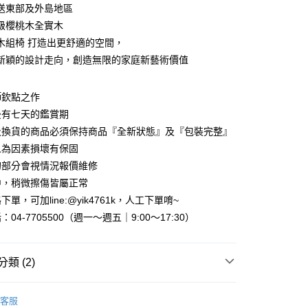
業儲蓄銀行
台北富邦商業銀行
業銀行
彰化商業銀行
送東部及外島地區
華商業銀行
兆豐國際商業銀行
業儲蓄銀行
台北富邦商業銀行
級櫻桃木全實木
小企業銀行
台中商業銀行
華商業銀行
兆豐國際商業銀行
木組椅 打造出更舒適的空間，
台灣）商業銀行
華泰商業銀行
小企業銀行
台中商業銀行
業銀行
遠東國際商業銀行
新穎的設計走向，創造無限的家庭新藝術價值
台灣）商業銀行
華泰商業銀行
業銀行
永豐商業銀行
業銀行
遠東國際商業銀行
業銀行
星展（台灣）商業銀行
業銀行
永豐商業銀行
y
師欽點之作
際商業銀行
中國信託商業銀行
業銀行
星展（台灣）商業銀行
後有七天的鑑賞期
天信用卡公司
際商業銀行
中國信託商業銀行
分期
及換貨的商品必須保持商品『全新狀態』及『包裝完整』
天信用卡公司
人為因素損壞有保固
你分期使用說明】
享後付
由台灣大哥大提供，台灣大哥大用戶可立即使用無須另外申請。
的部分會視情況報價維修
式選擇「大哥付你分期」，訂單成立後會自動跳轉到大哥付的交易
中，稍微擦傷皆屬正常
證手機門號後，選擇欲分期的期數、繳款截止日，確認付款後即
FTEE先享後付」】
單，可加line:@yik4761k，人工下單唷~
。
先享後付是「在收到商品之後才付款」的支付方式。 讓您購物簡單
准額度、可分期數及費用金額請依後續交易確認頁面所載為準。
04-7705500（週一～週五｜9:00～17:30）
心！
立30分鐘內，如未前往確認交易或遇審核未通過，訂單將自動取
：不需註冊會員、不需綁卡、不需儲值。
「轉專審核」未通過狀況，表示未達大哥付你分期系統評分，恕
：只要手機號碼，簡訊認證，即可結帳。
評估內容。
：先確認商品／服務後，再付款。
類 (2)
式說明】
『宅配寄送』：1.車趟為週一至六 2.無組裝，只送至一
項不併入電信帳單，「大哥付你分期」於每月結算日後寄送繳費提
EE先享後付」結帳流程】
｜電視櫃、茶几、沙發
茶几/邊桌/沙發
買大型家具，可一同配送組裝
方式選擇「AFTEE先享後付」後，將跳轉至「AFTEE先享後
客服
訊連結打開帳單後，可選擇「超商條碼／台灣大直營門市／銀行轉
頁面，進行簡訊認證並確認金額後，即可完成結帳。