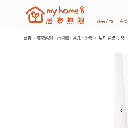
商品分類
完整
首頁
客廳系列｜電視櫃、茶几、沙發
茶几/邊桌/沙發