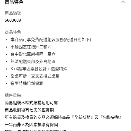
商品特色
信用卡一次付款
商品編號
信用卡分期付款
5603689
3 期 0 利率 每期
NT$2,588
21家銀行
商品特色
6 期 0 利率 每期
NT$1,294
21家銀行
合作金庫商業銀行
第一商業銀行
本商品可享免費配送組裝服務(配送日期如下)
華南商業銀行
彰化商業銀行
合作金庫商業銀行
第一商業銀行
LINE Pay
車趟固定在禮拜二和四
上海商業儲蓄銀行
台北富邦商業銀行
華南商業銀行
彰化商業銀行
國泰世華商業銀行
兆豐國際商業銀行
台中彰化車趟禮拜一至六
Apple Pay
上海商業儲蓄銀行
台北富邦商業銀行
臺灣中小企業銀行
台中商業銀行
無法配送東部及外島地區
國泰世華商業銀行
兆豐國際商業銀行
匯豐（台灣）商業銀行
華泰商業銀行
街口支付
臺灣中小企業銀行
台中商業銀行
K+X超牢固桌腳設計，造型特殊
聯邦商業銀行
遠東國際商業銀行
匯豐（台灣）商業銀行
華泰商業銀行
全桌可拆，交叉支撐式桌腳
悠遊付
元大商業銀行
永豐商業銀行
聯邦商業銀行
遠東國際商業銀行
造型特殊怡然優雅
玉山商業銀行
星展（台灣）商業銀行
元大商業銀行
永豐商業銀行
Google Pay
台新國際商業銀行
中國信託商業銀行
玉山商業銀行
星展（台灣）商業銀行
銷售重點
台灣樂天信用卡公司
台新國際商業銀行
中國信託商業銀行
大哥付你分期
簡易組裝木榫式結構耐用可靠
台灣樂天信用卡公司
相關說明
商品收到後有七天的鑑賞期
【大哥付你分期使用說明】
所有退貨及換貨的商品必須保持商品『全新狀態』及『包裝完整』
AFTEE先享後付
1.本服務由台灣大哥大提供，台灣大哥大用戶可立即使用無須另外申請。
2.付款方式選擇「大哥付你分期」，訂單成立後會自動跳轉到大哥付的交易
一年內非人為因素損壞有保固
相關說明
流程，驗證手機門號後，選擇欲分期的期數、繳款截止日，確認付款後即完