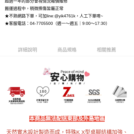
【關於「AFTEE先享後付」】
超過一年的部分會視情況報價維修
成交易。
ATM付款
AFTEE先享後付是「在收到商品之後才付款」的支付方式。 讓您購物簡單
搬運過程中，稍微擦傷皆屬正常
3.實際核准額度、可分期數及費用金額請依後續交易確認頁面所載為準。
便利好安心！
4.訂單成立30分鐘內，如未前往確認交易或遇審核未通過，訂單將自動取
★不熟網路下單，可加line:@yik4761k，人工下單唷~
１．簡單：不需註冊會員、不需綁卡、不需儲值。
運送方式
消。如遇「轉專審核」未通過狀況，表示未達大哥付你分期系統評分，恕無
２．便利：只要手機號碼，簡訊認證，即可結帳。
★客服電話：04-7705500（週一～週五｜9:00～17:30）
法說明評估內容。
３．安心：先確認商品／服務後，再付款。
➤一般商品『宅配寄送』：1.車趟為週一至六 2.無組裝，只送至一
【繳款方式說明】
1.分期款項不併入電信帳單，「大哥付你分期」於每月結算日後寄送繳費提
樓 3.購買大型家具，可一同配送組裝
【「AFTEE先享後付」結帳流程】
醒簡訊。
１．於結帳方式選擇「AFTEE先享後付」後，將跳轉至「AFTEE先享後付」
免運費
2.透過簡訊連結打開帳單後，可選擇「超商條碼／台灣大直營門市／銀行轉
結帳頁面，進行簡訊認證並確認金額後，即可完成結帳。
詳細說明
商品規格
相關推薦
帳／街口支付／iPASS MONEY」等通路繳費。
２．訂單成立數日內，您將收到繳費通知簡訊。
➤大型傢俱『免費組裝』：1.車趟為週二、週四 2.可指定日期，無
３．收到繳費通知簡訊後14天內，點擊此簡訊中的連結，可透過四大超商／
【注意事項】
法指定當天抵達時段，白天至晚上皆可能
ATM／網路銀行／等多元方式進行付款，方視為交易完成。
1.本服務係由「台灣大哥大股份有限公司」（以下簡稱本公司）所提供，讓
※ 請注意：結帳手續完成當下不需立刻繳費，但若您需要取消訂單，請聯絡
每筆NT$3,000，滿NT$1(含以上)免運費
用戶於交易時，得透過本服務購買商品或服務，並由商店將買賣／分期付款
購買商品的店家。未經商家同意取消之訂單仍視為有效，需透過AFTEE先享
買賣價金債權讓與本公司後，依約使用本公司帳單繳交帳款。
後付繳納相關費用。
2.基於同意付款使用「大哥付你分期」之契約關係目的，商店將以您的個人
※ 交易是否成功請以「AFTEE先享後付 」之結帳頁面顯示為準，若有關於
資料（包含姓名、電話或地址）提供予台灣大哥大進項蒐集、處理及利用，
是否繳費成功／繳費後需取消欲退款等相關疑問，請聯繫「AFTEE先享後付
由本公司與您本人進行分期帳單所需資料之確認、核對及更正。
客戶支援中心」
https://netprotections.freshdesk.com/support/home
3.完整用戶服務條款，請詳閱以下連結：
https://oppay.tw/userRule
【注意事項】
１．透過由恩沛科技股份有限公司提供之「AFTEE先享後付」服務完成之交
本商品無法配送東部及外島地區
易，需依本服務之必要範圍內提供個人資料，並將交易相關給付款項請求債
權轉讓予恩沛科技股份有限公司。
２．關於個人資料處理事宜，請瀏覽以下網址：
天然實木設計製造而成，特殊K X型桌腳結構加強、