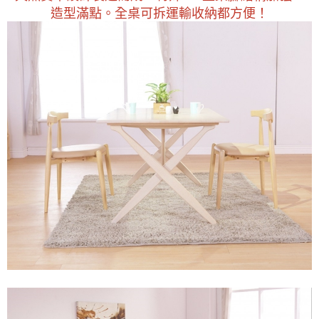
https://aftee.tw/terms/#terms3
造型滿點。全桌可拆運輸收納都方便！
３．未成年的使用者請事先徵得法定代理人或監護人之同意方可使用
「AFTEE先享後付」，若未經同意申辦者引起之損失，本公司不負相關責
任。
４．使用「AFTEE先享後付」時，將依據個別帳號之用戶狀況，依本公司即
時審查核予不同之上限額度；若仍有額度不足之情形，本公司將視審查結果
請求用戶進行身份認證。
５．嚴禁一人註冊多個帳號或使用他人資訊註冊。若發現惡意使用之情形，
恩沛科技股份有限公司將有權停止該用戶之使用額度並採取法律行動。