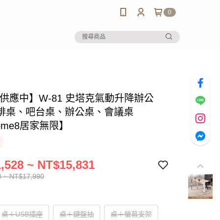
0
-供應中】W-81 史塔克氣動升降辦公
啡桌、吧台桌、辦公桌、會議桌
ome8居家無限】
,528 ~ NT$15,831
0 ~ NT$17,990
桌＋USB插座
桌＋鍵盤抽
桌＋螢幕支架