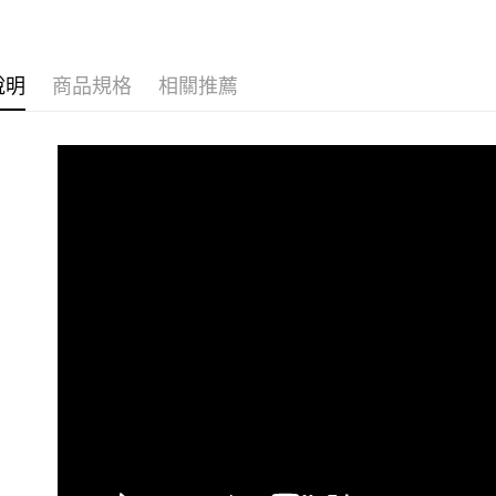
1.分期款
【「AFT
醒簡訊。
樓 3.購
１．於結帳
2.透過簡
付」結帳
免運費
帳／街口支
２．訂單
說明
商品規格
相關推薦
３．收到繳
➤大型傢俱
【注意事
／ATM／
法指定當
1.本服務
※ 請注意
用戶於交
絡購買商品
每筆NT$3
款買賣價
先享後付
2.基於同
※ 交易是
資料（包
是否繳費成
用，由本
付客戶支
3.完整用
【注意事
１．透過由
交易，需
求債權轉
２．關於
https://aft
３．未成
「AFTE
任。
４．使用「
即時審查
結果請求