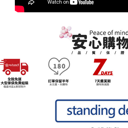
５．嚴禁
形，恩沛
動。