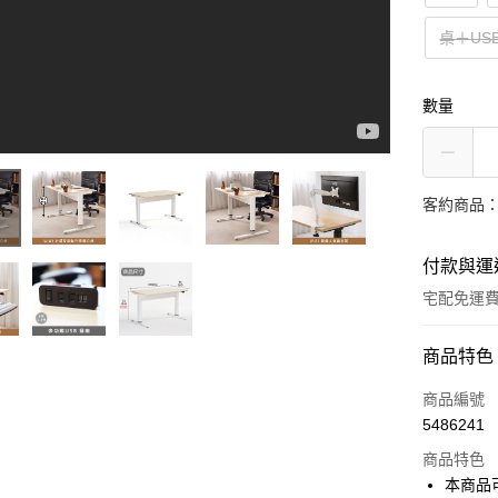
桌＋US
數量
客約商品
付款與運
宅配免運
付款方式
商品特色
信用卡一
商品編號
5486241
信用卡分
商品特色
3 期 
本商品