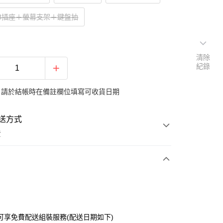
B插座＋螢幕支架＋鍵盤抽
清除
紀錄
：請於結帳時在備註欄位填寫可收貨日期
送方式
費
次付款
期付款
0 利率 每期
NT$3,842
21家銀行
可享免費配送組裝服務(配送日期如下)