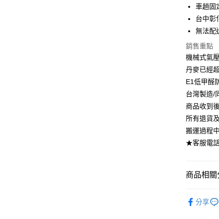
6 期 
合作金
車趟固
華南商
台中彰
合作金
LINE Pay
上海商
華南商
無法配
國泰世
Apple Pay
上海商
銷售重點
臺灣中
國泰世
匯豐（
機械式氣
街口支付
臺灣中
聯邦商
丹麥已經
匯豐（
悠遊付
元大商
聯邦商
E1低甲醛
玉山商
元大商
Google Pa
台灣製造/
台新國
玉山商
商品收到
台灣樂
台新國
大哥付你
所有退貨
台灣樂
相關說明
搬運過程
【大哥付
AFTEE先
1.本服務
★客服電話：
2.付款方
相關說明
流程，驗
【關於「A
ATM付款
完成交易
AFTEE
商品相關分
3.實際核
便利好安
4.訂單成
１．簡單
書房辦公
消。如遇
２．便利
運送方式
分享
無法說明
３．安心
🏆人氣熱
【繳款方
➤一般商品