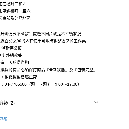
0 利率 每期
NT$1,921
21家銀行
庫商業銀行
第一商業銀行
定在禮拜二和四
業銀行
彰化商業銀行
化車趟禮拜一至六
庫商業銀行
第一商業銀行
業儲蓄銀行
台北富邦商業銀行
業銀行
彰化商業銀行
送東部及外島地區
華商業銀行
兆豐國際商業銀行
業儲蓄銀行
台北富邦商業銀行
小企業銀行
台中商業銀行
華商業銀行
兆豐國際商業銀行
台灣）商業銀行
華泰商業銀行
壓升降方式不會發生雙邊不同步或是不平衡狀況
小企業銀行
台中商業銀行
業銀行
遠東國際商業銀行
超過百分之90的人在使用可隨時調整姿勢的工作桌
台灣）商業銀行
華泰商業銀行
業銀行
永豐商業銀行
業銀行
遠東國際商業銀行
防潮耐磨桌板
業銀行
星展（台灣）商業銀行
業銀行
永豐商業銀行
y
同步外銷歐美
際商業銀行
中國信託商業銀行
業銀行
星展（台灣）商業銀行
後有七天的鑑賞期
天信用卡公司
際商業銀行
中國信託商業銀行
分期
及換貨的商品必須保持商品『全新狀態』及『包裝完整』
天信用卡公司
中，稍微擦傷皆屬正常
你分期使用說明】
享後付
由台灣大哥大提供，台灣大哥大用戶可立即使用無須另外申請。
04-7705500（週一～週五｜9:00～17:30）
式選擇「大哥付你分期」，訂單成立後會自動跳轉到大哥付的交易
證手機門號後，選擇欲分期的期數、繳款截止日，確認付款後即
FTEE先享後付」】
。
先享後付是「在收到商品之後才付款」的支付方式。 讓您購物簡單
類 (2)
准額度、可分期數及費用金額請依後續交易確認頁面所載為準。
心！
立30分鐘內，如未前往確認交易或遇審核未通過，訂單將自動取
：不需註冊會員、不需綁卡、不需儲值。
｜辦公桌、書桌、椅凳
辦公桌/書桌
「轉專審核」未通過狀況，表示未達大哥付你分期系統評分，恕
：只要手機號碼，簡訊認證，即可結帳。
客服
評估內容。
：先確認商品／服務後，再付款。
銷推薦
式說明】
『宅配寄送』：1.車趟為週一至六 2.無組裝，只送至一