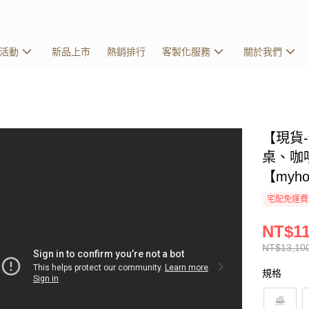
活動
新品上市
熱銷排行
客製化服務
關於我們
【現貨
桌、咖
【myh
宅配免運費
NT$11
NT$13,10
規格
桌