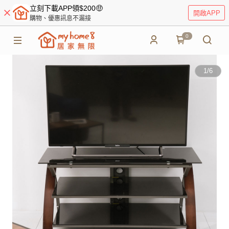
立刻下載APP領$200🤑
開啟APP
購物、優惠訊息不漏接
0
1
/
6