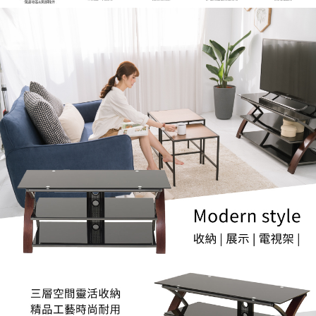
２．關於個人資料處理事宜，請瀏覽以下網址：
https://aftee.tw/terms/#terms3
３．未成年的使用者請事先徵得法定代理人或監護人之同意方可使用
「AFTEE先享後付」，若未經同意申辦者引起之損失，本公司不負相關責
任。
４．使用「AFTEE先享後付」時，將依據個別帳號之用戶狀況，依本公司即
時審查核予不同之上限額度；若仍有額度不足之情形，本公司將視審查結果
請求用戶進行身份認證。
５．嚴禁一人註冊多個帳號或使用他人資訊註冊。若發現惡意使用之情形，
恩沛科技股份有限公司將有權停止該用戶之使用額度並採取法律行動。