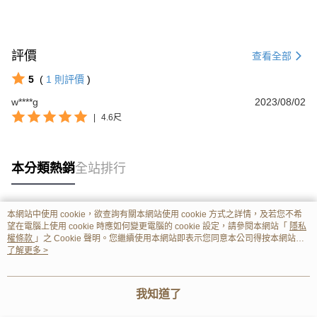
評價
查看全部
5
(
1
則評價
)
w****g
2023/08/02
|
4.6尺
本分類熱銷
全站排行
本網站中使用 cookie，欲查詢有關本網站使用 cookie 方式之詳情，及若您不希
熱門標籤
望在電腦上使用 cookie 時應如何變更電腦的 cookie 設定，請參閱本網站「
隱私
權條款
」之 Cookie 聲明。您繼續使用本網站即表示您同意本公司得按本網站使
用條款之 Cookie 聲明使用 cookie。
了解更多 >
我知道了