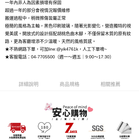
2.付款方式選擇「大哥付你分期」，訂單成立後會自動跳轉到大哥付的交易
一年內非人為因素損壞有保固
相關說明
流程，驗證手機門號後，選擇欲分期的期數、繳款截止日，確認付款後即完
【關於「AFTEE先享後付」】
超過一年的部分會視情況報價維修
成交易。
ATM付款
AFTEE先享後付是「在收到商品之後才付款」的支付方式。 讓您購物簡單
搬運過程中，稍微擦傷皆屬正常
3.實際核准額度、可分期數及費用金額請依後續交易確認頁面所載為準。
便利好安心！
4.訂單成立30分鐘內，如未前往確認交易或遇審核未通過，訂單將自動取
極簡的風格為主軸，黑色印刷玻璃，隨著光影變化，營造獨特的視
１．簡單：不需註冊會員、不需綁卡、不需儲值。
運送方式
消。如遇「轉專審核」未通過狀況，表示未達大哥付你分期系統評分，恕無
２．便利：只要手機號碼，簡訊認證，即可結帳。
覺美感。開放式的設計搭配胡桃色曲木腳，不僅保留木質的原有紋
法說明評估內容。
３．安心：先確認商品／服務後，再付款。
➤一般商品『宅配寄送』：1.車趟為週一至六 2.無組裝，只送至一
【繳款方式說明】
路，更為客廳增添不少溫暖、天然的風格質感。
1.分期款項不併入電信帳單，「大哥付你分期」於每月結算日後寄送繳費提
樓 3.購買大型家具，可一同配送組裝
★不熟網路下單，可加line:@yik4761k，人工下單唷~
【「AFTEE先享後付」結帳流程】
醒簡訊。
１．於結帳方式選擇「AFTEE先享後付」後，將跳轉至「AFTEE先享後付」
免運費
★客服電話：04-7705500（週一～週五｜9:00～17:30）
2.透過簡訊連結打開帳單後，可選擇「超商條碼／台灣大直營門市／銀行轉
結帳頁面，進行簡訊認證並確認金額後，即可完成結帳。
帳／街口支付／iPASS MONEY」等通路繳費。
２．訂單成立數日內，您將收到繳費通知簡訊。
➤大型傢俱『免費組裝』：1.車趟為週二、週四 2.可指定日期，無
３．收到繳費通知簡訊後14天內，點擊此簡訊中的連結，可透過四大超商／
【注意事項】
法指定當天抵達時段，白天至晚上皆可能
ATM／網路銀行／等多元方式進行付款，方視為交易完成。
1.本服務係由「台灣大哥大股份有限公司」（以下簡稱本公司）所提供，讓
※ 請注意：結帳手續完成當下不需立刻繳費，但若您需要取消訂單，請聯絡
每筆NT$3,000，滿NT$1(含以上)免運費
詳細說明
商品規格
相關推薦
用戶於交易時，得透過本服務購買商品或服務，並由商店將買賣／分期付款
購買商品的店家。未經商家同意取消之訂單仍視為有效，需透過AFTEE先享
買賣價金債權讓與本公司後，依約使用本公司帳單繳交帳款。
後付繳納相關費用。
2.基於同意付款使用「大哥付你分期」之契約關係目的，商店將以您的個人
※ 交易是否成功請以「AFTEE先享後付 」之結帳頁面顯示為準，若有關於
資料（包含姓名、電話或地址）提供予台灣大哥大進項蒐集、處理及利用，
是否繳費成功／繳費後需取消欲退款等相關疑問，請聯繫「AFTEE先享後付
由本公司與您本人進行分期帳單所需資料之確認、核對及更正。
客戶支援中心」
https://netprotections.freshdesk.com/support/home
3.完整用戶服務條款，請詳閱以下連結：
https://oppay.tw/userRule
【注意事項】
１．透過由恩沛科技股份有限公司提供之「AFTEE先享後付」服務完成之交
易，需依本服務之必要範圍內提供個人資料，並將交易相關給付款項請求債
權轉讓予恩沛科技股份有限公司。