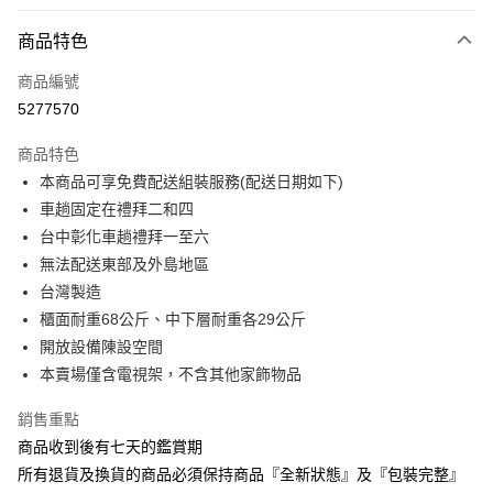
付款方式
商品特色
信用卡一次付款
商品編號
信用卡分期付款
5277570
3 期 0 利率 每期
NT$968
21家銀行
商品特色
6 期 0 利率 每期
NT$484
21家銀行
合作金庫商業銀行
第一商業銀行
本商品可享免費配送組裝服務(配送日期如下)
華南商業銀行
彰化商業銀行
合作金庫商業銀行
第一商業銀行
LINE Pay
車趟固定在禮拜二和四
上海商業儲蓄銀行
台北富邦商業銀行
華南商業銀行
彰化商業銀行
國泰世華商業銀行
兆豐國際商業銀行
台中彰化車趟禮拜一至六
Apple Pay
上海商業儲蓄銀行
台北富邦商業銀行
臺灣中小企業銀行
台中商業銀行
無法配送東部及外島地區
國泰世華商業銀行
兆豐國際商業銀行
匯豐（台灣）商業銀行
華泰商業銀行
街口支付
臺灣中小企業銀行
台中商業銀行
台灣製造
聯邦商業銀行
遠東國際商業銀行
匯豐（台灣）商業銀行
華泰商業銀行
櫃面耐重68公斤、中下層耐重各29公斤
悠遊付
元大商業銀行
永豐商業銀行
聯邦商業銀行
遠東國際商業銀行
開放設備陳設空間
玉山商業銀行
星展（台灣）商業銀行
元大商業銀行
永豐商業銀行
Google Pay
本賣場僅含電視架，不含其他家飾物品
台新國際商業銀行
中國信託商業銀行
玉山商業銀行
星展（台灣）商業銀行
台灣樂天信用卡公司
台新國際商業銀行
中國信託商業銀行
大哥付你分期
銷售重點
台灣樂天信用卡公司
相關說明
商品收到後有七天的鑑賞期
【大哥付你分期使用說明】
所有退貨及換貨的商品必須保持商品『全新狀態』及『包裝完整』
AFTEE先享後付
1.本服務由台灣大哥大提供，台灣大哥大用戶可立即使用無須另外申請。