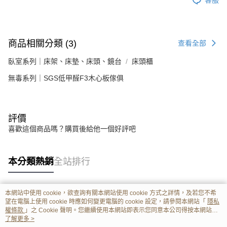
商品相關分類 (3)
查看全部
臥室系列｜床架、床墊、床頭、鏡台
床頭櫃
無毒系列｜SGS低甲醛F3木心板傢俱
評價
喜歡這個商品嗎？購買後給他一個好評吧
本分類熱銷
全站排行
本網站中使用 cookie，欲查詢有關本網站使用 cookie 方式之詳情，及若您不希
熱門標籤
望在電腦上使用 cookie 時應如何變更電腦的 cookie 設定，請參閱本網站「
隱私
權條款
」之 Cookie 聲明。您繼續使用本網站即表示您同意本公司得按本網站使
用條款之 Cookie 聲明使用 cookie。
了解更多 >