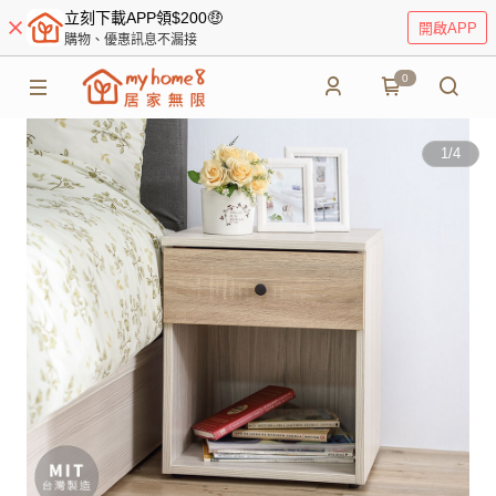
立刻下載APP領$200🤑
開啟APP
購物、優惠訊息不漏接
0
1
/
4