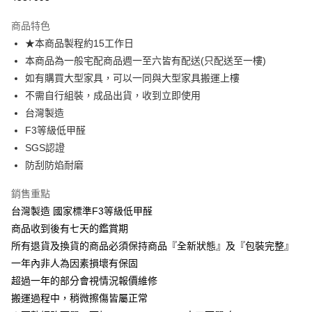
3 期 0 利率 每期
NT$1,009
21家銀行
商品特色
6 期 0 利率 每期
NT$504
21家銀行
合作金庫商業銀行
第一商業銀行
★本商品製程約15工作日
華南商業銀行
彰化商業銀行
合作金庫商業銀行
第一商業銀行
LINE Pay
本商品為一般宅配商品週一至六皆有配送(只配送至一樓)
上海商業儲蓄銀行
台北富邦商業銀行
華南商業銀行
彰化商業銀行
國泰世華商業銀行
兆豐國際商業銀行
如有購買大型家具，可以一同與大型家具搬運上樓
Apple Pay
上海商業儲蓄銀行
台北富邦商業銀行
臺灣中小企業銀行
台中商業銀行
不需自行組裝，成品出貨，收到立即使用
國泰世華商業銀行
兆豐國際商業銀行
匯豐（台灣）商業銀行
華泰商業銀行
街口支付
臺灣中小企業銀行
台中商業銀行
台灣製造
聯邦商業銀行
遠東國際商業銀行
匯豐（台灣）商業銀行
華泰商業銀行
F3等級低甲醛
悠遊付
元大商業銀行
永豐商業銀行
聯邦商業銀行
遠東國際商業銀行
SGS認證
玉山商業銀行
星展（台灣）商業銀行
元大商業銀行
永豐商業銀行
Google Pay
防刮防焰耐磨
台新國際商業銀行
中國信託商業銀行
玉山商業銀行
星展（台灣）商業銀行
台灣樂天信用卡公司
台新國際商業銀行
中國信託商業銀行
大哥付你分期
銷售重點
台灣樂天信用卡公司
相關說明
台灣製造 國家標準F3等級低甲醛
【大哥付你分期使用說明】
商品收到後有七天的鑑賞期
AFTEE先享後付
1.本服務由台灣大哥大提供，台灣大哥大用戶可立即使用無須另外申請。
2.付款方式選擇「大哥付你分期」，訂單成立後會自動跳轉到大哥付的交易
所有退貨及換貨的商品必須保持商品『全新狀態』及『包裝完整』
相關說明
流程，驗證手機門號後，選擇欲分期的期數、繳款截止日，確認付款後即完
【關於「AFTEE先享後付」】
一年內非人為因素損壞有保固
成交易。
ATM付款
AFTEE先享後付是「在收到商品之後才付款」的支付方式。 讓您購物簡單
超過一年的部分會視情況報價維修
3.實際核准額度、可分期數及費用金額請依後續交易確認頁面所載為準。
便利好安心！
4.訂單成立30分鐘內，如未前往確認交易或遇審核未通過，訂單將自動取
搬運過程中，稍微擦傷皆屬正常
１．簡單：不需註冊會員、不需綁卡、不需儲值。
運送方式
消。如遇「轉專審核」未通過狀況，表示未達大哥付你分期系統評分，恕無