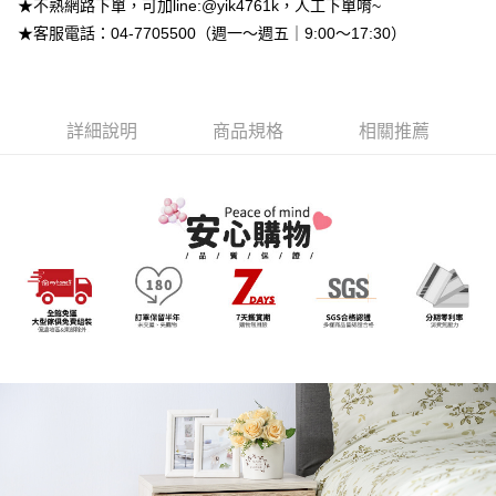
２．便利：只要手機號碼，簡訊認證，即可結帳。
★不熟網路下單，可加line:@yik4761k，人工下單唷~
法說明評估內容。
３．安心：先確認商品／服務後，再付款。
➤一般商品『宅配寄送』：1.車趟為週一至六 2.無組裝，只送至一
【繳款方式說明】
★客服電話：04-7705500（週一～週五｜9:00～17:30）
1.分期款項不併入電信帳單，「大哥付你分期」於每月結算日後寄送繳費提
樓 3.購買大型家具，可一同配送組裝
【「AFTEE先享後付」結帳流程】
醒簡訊。
１．於結帳方式選擇「AFTEE先享後付」後，將跳轉至「AFTEE先享後付」
免運費
2.透過簡訊連結打開帳單後，可選擇「超商條碼／台灣大直營門市／銀行轉
結帳頁面，進行簡訊認證並確認金額後，即可完成結帳。
帳／街口支付／iPASS MONEY」等通路繳費。
２．訂單成立數日內，您將收到繳費通知簡訊。
詳細說明
商品規格
相關推薦
３．收到繳費通知簡訊後14天內，點擊此簡訊中的連結，可透過四大超商／
【注意事項】
ATM／網路銀行／等多元方式進行付款，方視為交易完成。
1.本服務係由「台灣大哥大股份有限公司」（以下簡稱本公司）所提供，讓
※ 請注意：結帳手續完成當下不需立刻繳費，但若您需要取消訂單，請聯絡
用戶於交易時，得透過本服務購買商品或服務，並由商店將買賣／分期付款
購買商品的店家。未經商家同意取消之訂單仍視為有效，需透過AFTEE先享
買賣價金債權讓與本公司後，依約使用本公司帳單繳交帳款。
後付繳納相關費用。
2.基於同意付款使用「大哥付你分期」之契約關係目的，商店將以您的個人
※ 交易是否成功請以「AFTEE先享後付 」之結帳頁面顯示為準，若有關於
資料（包含姓名、電話或地址）提供予台灣大哥大進項蒐集、處理及利用，
是否繳費成功／繳費後需取消欲退款等相關疑問，請聯繫「AFTEE先享後付
由本公司與您本人進行分期帳單所需資料之確認、核對及更正。
客戶支援中心」
https://netprotections.freshdesk.com/support/home
3.完整用戶服務條款，請詳閱以下連結：
https://oppay.tw/userRule
【注意事項】
１．透過由恩沛科技股份有限公司提供之「AFTEE先享後付」服務完成之交
易，需依本服務之必要範圍內提供個人資料，並將交易相關給付款項請求債
權轉讓予恩沛科技股份有限公司。
２．關於個人資料處理事宜，請瀏覽以下網址：
https://aftee.tw/terms/#terms3
３．未成年的使用者請事先徵得法定代理人或監護人之同意方可使用
「AFTEE先享後付」，若未經同意申辦者引起之損失，本公司不負相關責
任。