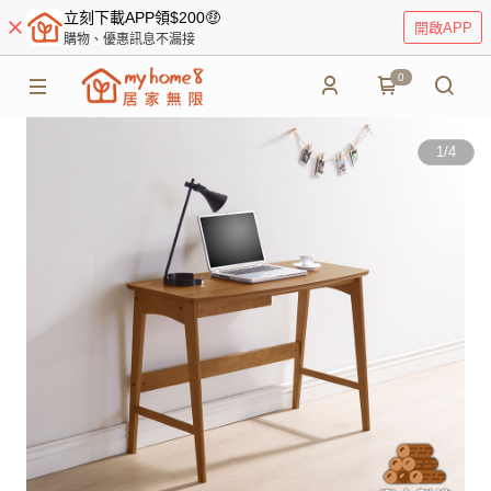
立刻下載APP領$200🤑
開啟APP
購物、優惠訊息不漏接
0
1
/
4