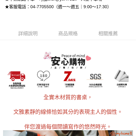
成交易。
ATM付款
AFTEE先享後付是「在收到商品之後才付款」的支付方式。 讓您購物簡單
★客服電話：04-7705500（週一～週五｜9:00～17:30）
3.實際核准額度、可分期數及費用金額請依後續交易確認頁面所載為準。
便利好安心！
4.訂單成立30分鐘內，如未前往確認交易或遇審核未通過，訂單將自動取
１．簡單：不需註冊會員、不需綁卡、不需儲值。
運送方式
消。如遇「轉專審核」未通過狀況，表示未達大哥付你分期系統評分，恕無
２．便利：只要手機號碼，簡訊認證，即可結帳。
法說明評估內容。
３．安心：先確認商品／服務後，再付款。
➤一般商品『宅配寄送』：1.車趟為週一至六 2.無組裝，只送至一
【繳款方式說明】
詳細說明
商品規格
相關推薦
1.分期款項不併入電信帳單，「大哥付你分期」於每月結算日後寄送繳費提
樓 3.購買大型家具，可一同配送組裝
【「AFTEE先享後付」結帳流程】
醒簡訊。
１．於結帳方式選擇「AFTEE先享後付」後，將跳轉至「AFTEE先享後付」
免運費
2.透過簡訊連結打開帳單後，可選擇「超商條碼／台灣大直營門市／銀行轉
結帳頁面，進行簡訊認證並確認金額後，即可完成結帳。
帳／街口支付／iPASS MONEY」等通路繳費。
２．訂單成立數日內，您將收到繳費通知簡訊。
３．收到繳費通知簡訊後14天內，點擊此簡訊中的連結，可透過四大超商／
【注意事項】
ATM／網路銀行／等多元方式進行付款，方視為交易完成。
1.本服務係由「台灣大哥大股份有限公司」（以下簡稱本公司）所提供，讓
※ 請注意：結帳手續完成當下不需立刻繳費，但若您需要取消訂單，請聯絡
用戶於交易時，得透過本服務購買商品或服務，並由商店將買賣／分期付款
購買商品的店家。未經商家同意取消之訂單仍視為有效，需透過AFTEE先享
買賣價金債權讓與本公司後，依約使用本公司帳單繳交帳款。
後付繳納相關費用。
2.基於同意付款使用「大哥付你分期」之契約關係目的，商店將以您的個人
※ 交易是否成功請以「AFTEE先享後付 」之結帳頁面顯示為準，若有關於
資料（包含姓名、電話或地址）提供予台灣大哥大進項蒐集、處理及利用，
是否繳費成功／繳費後需取消欲退款等相關疑問，請聯繫「AFTEE先享後付
由本公司與您本人進行分期帳單所需資料之確認、核對及更正。
全實木材質的書桌，
客戶支援中心」
https://netprotections.freshdesk.com/support/home
3.完整用戶服務條款，請詳閱以下連結：
https://oppay.tw/userRule
【注意事項】
文雅素靜的線條恰如其分的表現主人的個性。
１．透過由恩沛科技股份有限公司提供之「AFTEE先享後付」服務完成之交
易，需依本服務之必要範圍內提供個人資料，並將交易相關給付款項請求債
權轉讓予恩沛科技股份有限公司。
伴您渡過每個閱讀寫作的悠然時光。
２．關於個人資料處理事宜，請瀏覽以下網址：
https://aftee.tw/terms/#terms3