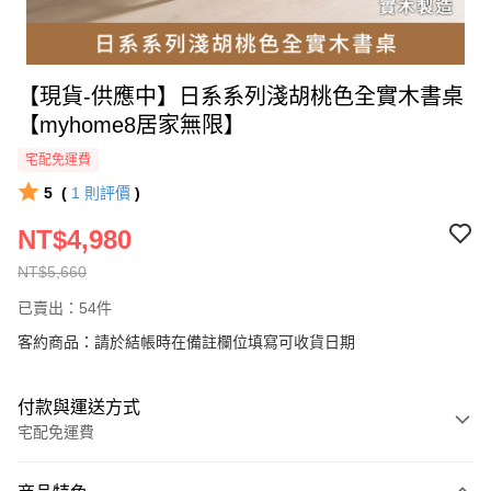
【現貨-供應中】日系系列淺胡桃色全實木書桌
【myhome8居家無限】
宅配免運費
5
(
1
則評價
)
NT$4,980
NT$5,660
已賣出：54件
客約商品：請於結帳時在備註欄位填寫可收貨日期
付款與運送方式
宅配免運費
付款方式