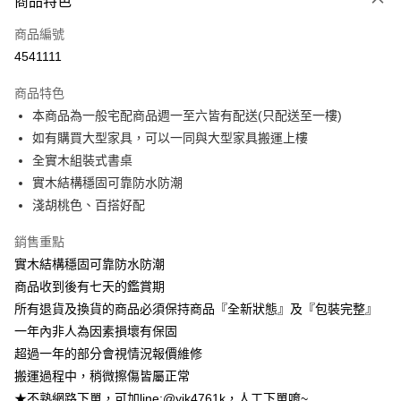
商品特色
信用卡一次付款
商品編號
信用卡分期付款
4541111
3 期 0 利率 每期
NT$1,660
21家銀行
商品特色
6 期 0 利率 每期
NT$830
21家銀行
合作金庫商業銀行
第一商業銀行
本商品為一般宅配商品週一至六皆有配送(只配送至一樓)
華南商業銀行
彰化商業銀行
合作金庫商業銀行
第一商業銀行
LINE Pay
如有購買大型家具，可以一同與大型家具搬運上樓
上海商業儲蓄銀行
台北富邦商業銀行
華南商業銀行
彰化商業銀行
國泰世華商業銀行
兆豐國際商業銀行
全實木組裝式書桌
Apple Pay
上海商業儲蓄銀行
台北富邦商業銀行
臺灣中小企業銀行
台中商業銀行
實木結構穩固可靠防水防潮
國泰世華商業銀行
兆豐國際商業銀行
匯豐（台灣）商業銀行
華泰商業銀行
街口支付
臺灣中小企業銀行
台中商業銀行
淺胡桃色、百搭好配
聯邦商業銀行
遠東國際商業銀行
匯豐（台灣）商業銀行
華泰商業銀行
悠遊付
元大商業銀行
永豐商業銀行
銷售重點
聯邦商業銀行
遠東國際商業銀行
玉山商業銀行
星展（台灣）商業銀行
元大商業銀行
永豐商業銀行
實木結構穩固可靠防水防潮
Google Pay
台新國際商業銀行
中國信託商業銀行
玉山商業銀行
星展（台灣）商業銀行
商品收到後有七天的鑑賞期
台灣樂天信用卡公司
台新國際商業銀行
中國信託商業銀行
大哥付你分期
所有退貨及換貨的商品必須保持商品『全新狀態』及『包裝完整』
台灣樂天信用卡公司
相關說明
一年內非人為因素損壞有保固
【大哥付你分期使用說明】
超過一年的部分會視情況報價維修
AFTEE先享後付
1.本服務由台灣大哥大提供，台灣大哥大用戶可立即使用無須另外申請。
2.付款方式選擇「大哥付你分期」，訂單成立後會自動跳轉到大哥付的交易
搬運過程中，稍微擦傷皆屬正常
相關說明
流程，驗證手機門號後，選擇欲分期的期數、繳款截止日，確認付款後即完
【關於「AFTEE先享後付」】
★不熟網路下單，可加line:@yik4761k，人工下單唷~