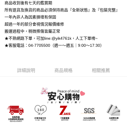
商品收到後有七天的鑑賞期
台灣樂天信用卡公司
相關說明
所有退貨及換貨的商品必須保持商品『全新狀態』及『包裝完整』
【大哥付你分期使用說明】
一年內非人為因素損壞有保固
AFTEE先享後付
1.本服務由台灣大哥大提供，台灣大哥大用戶可立即使用無須另外申請。
2.付款方式選擇「大哥付你分期」，訂單成立後會自動跳轉到大哥付的交易
超過一年的部分會視情況報價維修
相關說明
流程，驗證手機門號後，選擇欲分期的期數、繳款截止日，確認付款後即完
【關於「AFTEE先享後付」】
搬運過程中，稍微擦傷皆屬正常
成交易。
ATM付款
AFTEE先享後付是「在收到商品之後才付款」的支付方式。 讓您購物簡單
★不熟網路下單，可加line:@yik4761k，人工下單唷~
3.實際核准額度、可分期數及費用金額請依後續交易確認頁面所載為準。
便利好安心！
4.訂單成立30分鐘內，如未前往確認交易或遇審核未通過，訂單將自動取
★客服電話：04-7705500（週一～週五｜9:00～17:30）
１．簡單：不需註冊會員、不需綁卡、不需儲值。
運送方式
消。如遇「轉專審核」未通過狀況，表示未達大哥付你分期系統評分，恕無
２．便利：只要手機號碼，簡訊認證，即可結帳。
法說明評估內容。
３．安心：先確認商品／服務後，再付款。
➤一般商品『宅配寄送』：1.車趟為週一至六 2.無組裝，只送至一
【繳款方式說明】
1.分期款項不併入電信帳單，「大哥付你分期」於每月結算日後寄送繳費提
樓 3.購買大型家具，可一同配送組裝
【「AFTEE先享後付」結帳流程】
醒簡訊。
詳細說明
商品規格
相關推薦
１．於結帳方式選擇「AFTEE先享後付」後，將跳轉至「AFTEE先享後付」
免運費
2.透過簡訊連結打開帳單後，可選擇「超商條碼／台灣大直營門市／銀行轉
結帳頁面，進行簡訊認證並確認金額後，即可完成結帳。
帳／街口支付／iPASS MONEY」等通路繳費。
２．訂單成立數日內，您將收到繳費通知簡訊。
３．收到繳費通知簡訊後14天內，點擊此簡訊中的連結，可透過四大超商／
【注意事項】
ATM／網路銀行／等多元方式進行付款，方視為交易完成。
1.本服務係由「台灣大哥大股份有限公司」（以下簡稱本公司）所提供，讓
※ 請注意：結帳手續完成當下不需立刻繳費，但若您需要取消訂單，請聯絡
用戶於交易時，得透過本服務購買商品或服務，並由商店將買賣／分期付款
購買商品的店家。未經商家同意取消之訂單仍視為有效，需透過AFTEE先享
買賣價金債權讓與本公司後，依約使用本公司帳單繳交帳款。
後付繳納相關費用。
2.基於同意付款使用「大哥付你分期」之契約關係目的，商店將以您的個人
※ 交易是否成功請以「AFTEE先享後付 」之結帳頁面顯示為準，若有關於
資料（包含姓名、電話或地址）提供予台灣大哥大進項蒐集、處理及利用，
是否繳費成功／繳費後需取消欲退款等相關疑問，請聯繫「AFTEE先享後付
由本公司與您本人進行分期帳單所需資料之確認、核對及更正。
客戶支援中心」
https://netprotections.freshdesk.com/support/home
3.完整用戶服務條款，請詳閱以下連結：
https://oppay.tw/userRule