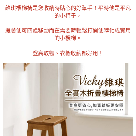
【注意事項】
維琪樓梯椅是您收納時貼心的好幫手！平時他是平凡
１．透過由恩沛科技股份有限公司提供之「AFTEE先享後付」服務完成之交
的小椅子，
易，需依本服務之必要範圍內提供個人資料，並將交易相關給付款項請求債
權轉讓予恩沛科技股份有限公司。
２．關於個人資料處理事宜，請瀏覽以下網址：
提著便可四處移動而在需要時輕鬆打開便轉化成實用
https://aftee.tw/terms/#terms3
的小樓梯。
３．未成年的使用者請事先徵得法定代理人或監護人之同意方可使用
「AFTEE先享後付」，若未經同意申辦者引起之損失，本公司不負相關責
任。
登高取物、衣櫥收納都好用！
４．使用「AFTEE先享後付」時，將依據個別帳號之用戶狀況，依本公司即
時審查核予不同之上限額度；若仍有額度不足之情形，本公司將視審查結果
請求用戶進行身份認證。
５．嚴禁一人註冊多個帳號或使用他人資訊註冊。若發現惡意使用之情形，
恩沛科技股份有限公司將有權停止該用戶之使用額度並採取法律行動。