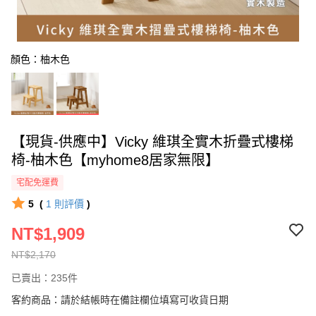
顏色：柚木色
【現貨-供應中】Vicky 維琪全實木折疊式樓梯
椅-柚木色【myhome8居家無限】
宅配免運費
5
(
1
則評價
)
NT$1,909
NT$2,170
已賣出：235件
客約商品：請於結帳時在備註欄位填寫可收貨日期