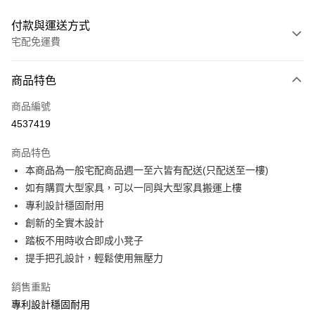
付款與運送方式
宅配免運費
付款方式
商品特色
信用卡一次付款
商品編號
信用卡分期付款
4537419
3 期 0 利率 每期
NT$636
21家銀行
商品特色
6 期 0 利率 每期
NT$318
21家銀行
合作金庫商業銀行
第一商業銀行
本商品為一般宅配商品週一至六皆有配送(只配送至一樓)
華南商業銀行
彰化商業銀行
合作金庫商業銀行
第一商業銀行
LINE Pay
如有購買大型家具，可以一同與大型家具搬運上樓
上海商業儲蓄銀行
台北富邦商業銀行
華南商業銀行
彰化商業銀行
國泰世華商業銀行
兆豐國際商業銀行
專利設計穩固耐用
Apple Pay
上海商業儲蓄銀行
台北富邦商業銀行
臺灣中小企業銀行
台中商業銀行
創新的全實木設計
國泰世華商業銀行
兆豐國際商業銀行
匯豐（台灣）商業銀行
華泰商業銀行
街口支付
臺灣中小企業銀行
台中商業銀行
踏板不用時收合即成小凳子
聯邦商業銀行
遠東國際商業銀行
匯豐（台灣）商業銀行
華泰商業銀行
提手把孔設計，輕鬆使用無壓力
悠遊付
元大商業銀行
永豐商業銀行
聯邦商業銀行
遠東國際商業銀行
玉山商業銀行
星展（台灣）商業銀行
元大商業銀行
永豐商業銀行
銷售重點
Google Pay
台新國際商業銀行
中國信託商業銀行
玉山商業銀行
星展（台灣）商業銀行
專利設計穩固耐用
台灣樂天信用卡公司
台新國際商業銀行
中國信託商業銀行
大哥付你分期