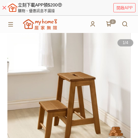
立刻下載APP領$200🤑
開啟APP
購物、優惠訊息不漏接
0
1
/
4