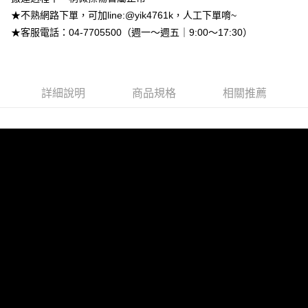
成交易。
ATM付款
AFTEE先享後付是「在收到商品之後才付款」的支付方式。 讓您購物簡單
★不熟網路下單，可加line:@yik4761k，人工下單唷~
3.實際核准額度、可分期數及費用金額請依後續交易確認頁面所載為準。
便利好安心！
4.訂單成立30分鐘內，如未前往確認交易或遇審核未通過，訂單將自動取
★客服電話：04-7705500（週一～週五｜9:00～17:30）
１．簡單：不需註冊會員、不需綁卡、不需儲值。
運送方式
消。如遇「轉專審核」未通過狀況，表示未達大哥付你分期系統評分，恕無
２．便利：只要手機號碼，簡訊認證，即可結帳。
法說明評估內容。
３．安心：先確認商品／服務後，再付款。
➤一般商品『宅配寄送』：1.車趟為週一至六 2.無組裝，只送至一
【繳款方式說明】
1.分期款項不併入電信帳單，「大哥付你分期」於每月結算日後寄送繳費提
樓 3.購買大型家具，可一同配送組裝
【「AFTEE先享後付」結帳流程】
醒簡訊。
詳細說明
商品規格
相關推薦
１．於結帳方式選擇「AFTEE先享後付」後，將跳轉至「AFTEE先享後付」
免運費
2.透過簡訊連結打開帳單後，可選擇「超商條碼／台灣大直營門市／銀行轉
結帳頁面，進行簡訊認證並確認金額後，即可完成結帳。
帳／街口支付／iPASS MONEY」等通路繳費。
２．訂單成立數日內，您將收到繳費通知簡訊。
３．收到繳費通知簡訊後14天內，點擊此簡訊中的連結，可透過四大超商／
【注意事項】
ATM／網路銀行／等多元方式進行付款，方視為交易完成。
1.本服務係由「台灣大哥大股份有限公司」（以下簡稱本公司）所提供，讓
※ 請注意：結帳手續完成當下不需立刻繳費，但若您需要取消訂單，請聯絡
用戶於交易時，得透過本服務購買商品或服務，並由商店將買賣／分期付款
購買商品的店家。未經商家同意取消之訂單仍視為有效，需透過AFTEE先享
買賣價金債權讓與本公司後，依約使用本公司帳單繳交帳款。
後付繳納相關費用。
2.基於同意付款使用「大哥付你分期」之契約關係目的，商店將以您的個人
※ 交易是否成功請以「AFTEE先享後付 」之結帳頁面顯示為準，若有關於
資料（包含姓名、電話或地址）提供予台灣大哥大進項蒐集、處理及利用，
是否繳費成功／繳費後需取消欲退款等相關疑問，請聯繫「AFTEE先享後付
由本公司與您本人進行分期帳單所需資料之確認、核對及更正。
客戶支援中心」
https://netprotections.freshdesk.com/support/home
3.完整用戶服務條款，請詳閱以下連結：
https://oppay.tw/userRule
【注意事項】
１．透過由恩沛科技股份有限公司提供之「AFTEE先享後付」服務完成之交
易，需依本服務之必要範圍內提供個人資料，並將交易相關給付款項請求債
權轉讓予恩沛科技股份有限公司。
２．關於個人資料處理事宜，請瀏覽以下網址：
https://aftee.tw/terms/#terms3