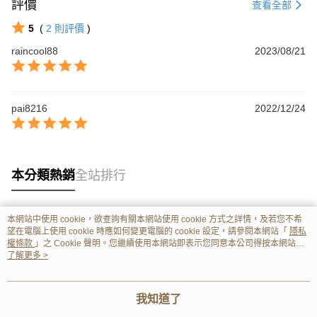
評價
查看全部
5
(
2
則評價
)
raincool88
2023/08/21
pai8216
2022/12/24
本分類熱銷
全站排行
本網站中使用 cookie，欲查詢有關本網站使用 cookie 方式之詳情，及若您不希
熱門標籤
望在電腦上使用 cookie 時應如何變更電腦的 cookie 設定，請參閱本網站「
隱私
權條款
」之 Cookie 聲明。您繼續使用本網站即表示您同意本公司得按本網站使
用條款之 Cookie 聲明使用 cookie。
了解更多 >
我知道了