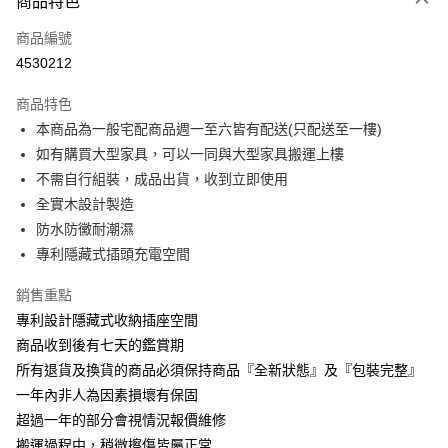
商品特色
信用卡一次付款
商品編號
信用卡分期付款
4530212
3 期 0 利率 每期
NT$935
21家銀行
商品特色
6 期 0 利率 每期
NT$467
21家銀行
合作金庫商業銀行
第一商業銀行
本商品為一般宅配商品週一至六皆有配送(只配送至一樓)
華南商業銀行
彰化商業銀行
合作金庫商業銀行
第一商業銀行
LINE Pay
如有購買大型家具，可以一同與大型家具搬運上樓
上海商業儲蓄銀行
台北富邦商業銀行
華南商業銀行
彰化商業銀行
國泰世華商業銀行
兆豐國際商業銀行
不需自行組裝，成品出貨，收到立即使用
Apple Pay
上海商業儲蓄銀行
台北富邦商業銀行
臺灣中小企業銀行
台中商業銀行
全實木設計製造
國泰世華商業銀行
兆豐國際商業銀行
匯豐（台灣）商業銀行
華泰商業銀行
街口支付
臺灣中小企業銀行
台中商業銀行
防水防黴耐潮濕
聯邦商業銀行
遠東國際商業銀行
匯豐（台灣）商業銀行
華泰商業銀行
專利隱藏式插頭充電空間
悠遊付
元大商業銀行
永豐商業銀行
聯邦商業銀行
遠東國際商業銀行
玉山商業銀行
星展（台灣）商業銀行
元大商業銀行
永豐商業銀行
銷售重點
Google Pay
台新國際商業銀行
中國信託商業銀行
玉山商業銀行
星展（台灣）商業銀行
專利設計隱藏式收納插座空間
台灣樂天信用卡公司
台新國際商業銀行
中國信託商業銀行
大哥付你分期
商品收到後有七天的鑑賞期
台灣樂天信用卡公司
相關說明
所有退貨及換貨的商品必須保持商品『全新狀態』及『包裝完整』
【大哥付你分期使用說明】
一年內非人為因素損壞有保固
AFTEE先享後付
1.本服務由台灣大哥大提供，台灣大哥大用戶可立即使用無須另外申請。
2.付款方式選擇「大哥付你分期」，訂單成立後會自動跳轉到大哥付的交易
超過一年的部分會視情況報價維修
相關說明
流程，驗證手機門號後，選擇欲分期的期數、繳款截止日，確認付款後即完
【關於「AFTEE先享後付」】
搬運過程中，稍微擦傷皆屬正常