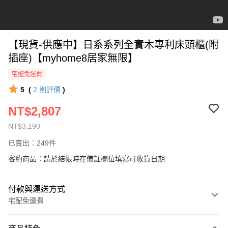
【現貨-供應中】日系系列全實木專利床頭櫃(附
插座)【myhome8居家無限】
宅配免運費
5
(
2
則評價
)
NT$2,807
NT$3,190
已賣出：249件
客約商品：請於結帳時在備註欄位填寫可收貨日期
付款與運送方式
宅配免運費
付款方式