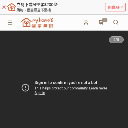
立刻下載APP領$200🤑
開啟APP
購物、優惠訊息不漏接
0
1
/
6