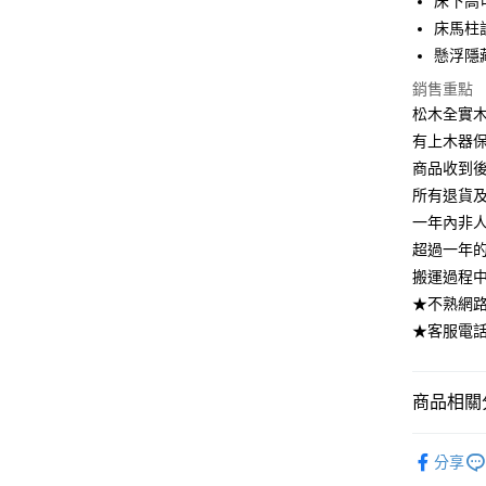
床下高
匯豐（
街口支付
臺灣中
聯邦商
床馬柱
匯豐（
悠遊付
元大商
懸浮隱
聯邦商
玉山商
元大商
Google Pa
銷售重點
台新國
玉山商
松木全實
台灣樂
台新國
大哥付你
有上木器
台灣樂
相關說明
商品收到
【大哥付
AFTEE先
1.本服務
所有退貨
2.付款方
相關說明
一年內非
流程，驗
【關於「A
超過一年
ATM付款
完成交易
AFTEE
3.實際核
搬運過程
便利好安
4.訂單成
１．簡單
★不熟網路下
消。如遇
２．便利
運送方式
★客服電話：
無法說明
３．安心
【繳款方
➤一般商品
1.分期款
【「AFT
醒簡訊。
樓 3.購
１．於結帳
商品相關分
2.透過簡
付」結帳
免運費
帳／街口支
２．訂單
臥室系列
３．收到繳
➤大型傢俱
分享
【注意事
／ATM／
臥室系列