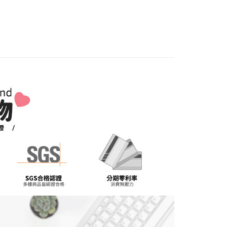
天抵達時段，白天至晚上皆可能
係由「台灣大哥大股份有限公司」（以下簡稱本公司）所提供，讓
：結帳手續完成當下不需立刻繳費，但若您需要取消訂單，請聯
易時，得透過本服務購買商品或服務，並由商店將買賣／分期付
的店家。未經商家同意取消之訂單仍視為有效，需透過AFTEE
市
,000，滿NT$1(含以上)免運費
金債權讓與本公司後，依約使用本公司帳單繳交帳款。
繳納相關費用。
意付款使用「大哥付你分期」之契約關係目的，商店將以您的個人
否成功請以「AFTEE先享後付 」之結帳頁面顯示為準，若有關於
含姓名、電話或地址）提供予台灣大哥大進項蒐集、處理及利
功／繳費後需取消欲退款等相關疑問，請聯繫「AFTEE先享後
公司與您本人進行分期帳單所需資料之確認、核對及更正。
援中心」
https://netprotections.freshdesk.com/support/home
戶服務條款，請詳閱以下連結：
https://oppay.tw/userRule
項】
恩沛科技股份有限公司提供之「AFTEE先享後付」服務完成之
依本服務之必要範圍內提供個人資料，並將交易相關給付款項請
讓予恩沛科技股份有限公司。
個人資料處理事宜，請瀏覽以下網址：
ee.tw/terms/#terms3
年的使用者請事先徵得法定代理人或監護人之同意方可使用
E先享後付」，若未經同意申辦者引起之損失，本公司不負相關責
AFTEE先享後付」時，將依據個別帳號之用戶狀況，依本公司
核予不同之上限額度；若仍有額度不足之情形，本公司將視審查
用戶進行身份認證。
一人註冊多個帳號或使用他人資訊註冊。若發現惡意使用之情
科技股份有限公司將有權停止該用戶之使用額度並採取法律行