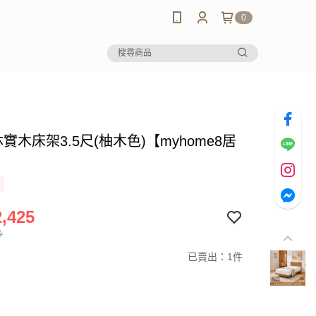
0
沐實木床架3.5尺(柚木色)【myhome8居
】
,425
0
已賣出：1件