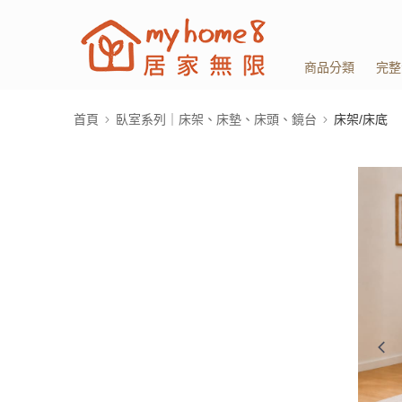
商品分類
完整
首頁
臥室系列｜床架、床墊、床頭、鏡台
床架/床底