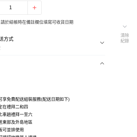
：請於結帳時在備註欄位填寫可收貨日期
清除
送方式
紀錄
費
次付款
期付款
0 利率 每期
NT$4,141
21家銀行
可享免費配送組裝服務(配送日期如下)
0 利率 每期
NT$2,070
21家銀行
庫商業銀行
第一商業銀行
定在禮拜二和四
業銀行
彰化商業銀行
化車趟禮拜一至六
庫商業銀行
第一商業銀行
業儲蓄銀行
台北富邦商業銀行
業銀行
彰化商業銀行
送東部及外島地區
華商業銀行
兆豐國際商業銀行
業儲蓄銀行
台北富邦商業銀行
板可並排使用
小企業銀行
台中商業銀行
華商業銀行
兆豐國際商業銀行