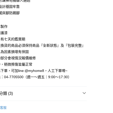
可讓掃地機器人通過
台灣）商業銀行
華泰商業銀行
小企業銀行
台中商業銀行
業銀行
遠東國際商業銀行
設計穩固牢靠
台灣）商業銀行
華泰商業銀行
業銀行
永豐商業銀行
藏床腳防踢腳
業銀行
遠東國際商業銀行
業銀行
星展（台灣）商業銀行
業銀行
永豐商業銀行
y
際商業銀行
中國信託商業銀行
業銀行
星展（台灣）商業銀行
木製作
天信用卡公司
際商業銀行
中國信託商業銀行
分期
保護漆
天信用卡公司
後有七天的鑑賞期
你分期使用說明】
享後付
由台灣大哥大提供，台灣大哥大用戶可立即使用無須另外申請。
及換貨的商品必須保持商品『全新狀態』及『包裝完整』
式選擇「大哥付你分期」，訂單成立後會自動跳轉到大哥付的交易
人為因素損壞有保固
證手機門號後，選擇欲分期的期數、繳款截止日，確認付款後即
FTEE先享後付」】
的部分會視情況報價維修
。
先享後付是「在收到商品之後才付款」的支付方式。 讓您購物簡單
准額度、可分期數及費用金額請依後續交易確認頁面所載為準。
中，稍微擦傷皆屬正常
心！
立30分鐘內，如未前往確認交易或遇審核未通過，訂單將自動取
：不需註冊會員、不需綁卡、不需儲值。
單，可加line:@myhome8，人工下單唷~
「轉專審核」未通過狀況，表示未達大哥付你分期系統評分，恕
：只要手機號碼，簡訊認證，即可結帳。
04-7705500（週一～週五｜9:00～17:30）
評估內容。
：先確認商品／服務後，再付款。
式說明】
『宅配寄送』：1.車趟為週一至六 2.無組裝，只送至一
項不併入電信帳單，「大哥付你分期」於每月結算日後寄送繳費提
EE先享後付」結帳流程】
買大型家具，可一同配送組裝
方式選擇「AFTEE先享後付」後，將跳轉至「AFTEE先享後
類 (3)
訊連結打開帳單後，可選擇「超商條碼／台灣大直營門市／銀行轉
頁面，進行簡訊認證並確認金額後，即可完成結帳。
付／iPASS MONEY」等通路繳費。
成立數日內，您將收到繳費通知簡訊。
｜床架、床墊、床頭、鏡台
床架/床底
費通知簡訊後14天內，點擊此簡訊中的連結，可透過四大超商
『免費組裝』：1.車趟為週二、週四 2.可指定日期，無
客服
項】
網路銀行／等多元方式進行付款，方視為交易完成。
｜床架、床墊、床頭、鏡台
實木床架