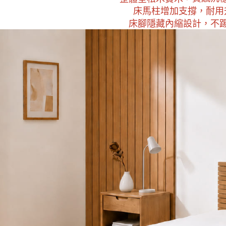
床馬柱增加支撐，耐用
床腳隱藏內縮設計，不