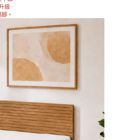
升級
踢腳。