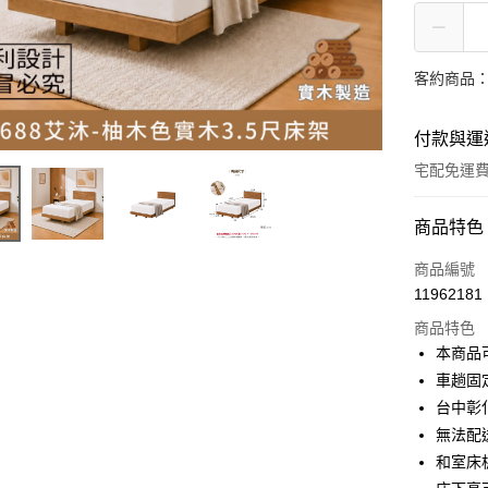
客約商品
付款與運
宅配免運
付款方式
商品特色
信用卡一
商品編號
11962181
信用卡分
商品特色
3 期 
本商品
6 期 
合作金
車趟固
華南商
台中彰
合作金
LINE Pay
上海商
華南商
無法配
國泰世
Apple Pay
上海商
和室床
臺灣中
國泰世