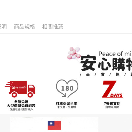
法指定當
1.本服務
※ 請注意
用戶於交
絡購買商品
🆕新品上
每筆NT$3
款買賣價
先享後付
2.基於同
※ 交易是
資料（包
是否繳費成
說明
商品規格
相關推薦
用，由本
付客戶支
3.完整用
【注意事
１．透過由
交易，需
求債權轉
２．關於
https://aft
３．未成
「AFTE
任。
４．使用「
即時審查
結果請求
５．嚴禁
形，恩沛
動。