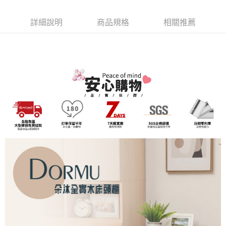
4.訂單成立30分鐘內，如未前往確認交易或遇審核未通過，訂單將自動取
１．簡單：不需註冊會員、不需綁卡、不需儲值。
運送方式
消。如遇「轉專審核」未通過狀況，表示未達大哥付你分期系統評分，恕無
２．便利：只要手機號碼，簡訊認證，即可結帳。
法說明評估內容。
詳細說明
商品規格
相關推薦
３．安心：先確認商品／服務後，再付款。
➤一般商品『宅配寄送』：1.車趟為週一至六 2.無組裝，只送至一
【繳款方式說明】
1.分期款項不併入電信帳單，「大哥付你分期」於每月結算日後寄送繳費提
樓 3.購買大型家具，可一同配送組裝
【「AFTEE先享後付」結帳流程】
醒簡訊。
１．於結帳方式選擇「AFTEE先享後付」後，將跳轉至「AFTEE先享後付」
免運費
2.透過簡訊連結打開帳單後，可選擇「超商條碼／台灣大直營門市／銀行轉
結帳頁面，進行簡訊認證並確認金額後，即可完成結帳。
帳／街口支付／iPASS MONEY」等通路繳費。
２．訂單成立數日內，您將收到繳費通知簡訊。
３．收到繳費通知簡訊後14天內，點擊此簡訊中的連結，可透過四大超商／
【注意事項】
ATM／網路銀行／等多元方式進行付款，方視為交易完成。
1.本服務係由「台灣大哥大股份有限公司」（以下簡稱本公司）所提供，讓
※ 請注意：結帳手續完成當下不需立刻繳費，但若您需要取消訂單，請聯絡
用戶於交易時，得透過本服務購買商品或服務，並由商店將買賣／分期付款
購買商品的店家。未經商家同意取消之訂單仍視為有效，需透過AFTEE先享
買賣價金債權讓與本公司後，依約使用本公司帳單繳交帳款。
後付繳納相關費用。
2.基於同意付款使用「大哥付你分期」之契約關係目的，商店將以您的個人
※ 交易是否成功請以「AFTEE先享後付 」之結帳頁面顯示為準，若有關於
資料（包含姓名、電話或地址）提供予台灣大哥大進項蒐集、處理及利用，
是否繳費成功／繳費後需取消欲退款等相關疑問，請聯繫「AFTEE先享後付
由本公司與您本人進行分期帳單所需資料之確認、核對及更正。
客戶支援中心」
https://netprotections.freshdesk.com/support/home
3.完整用戶服務條款，請詳閱以下連結：
https://oppay.tw/userRule
【注意事項】
１．透過由恩沛科技股份有限公司提供之「AFTEE先享後付」服務完成之交
易，需依本服務之必要範圍內提供個人資料，並將交易相關給付款項請求債
權轉讓予恩沛科技股份有限公司。
２．關於個人資料處理事宜，請瀏覽以下網址：
https://aftee.tw/terms/#terms3
３．未成年的使用者請事先徵得法定代理人或監護人之同意方可使用
「AFTEE先享後付」，若未經同意申辦者引起之損失，本公司不負相關責