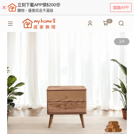
立刻下載APP領$200🤑
開啟APP
購物、優惠訊息不漏接
0
1
/
4