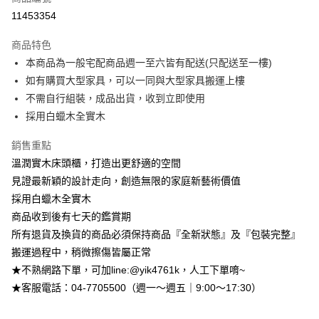
信用卡分期付款
11453354
3 期 0 利率 每期
NT$1,598
21家銀行
商品特色
6 期 0 利率 每期
NT$799
21家銀行
合作金庫商業銀行
第一商業銀行
本商品為一般宅配商品週一至六皆有配送(只配送至一樓)
華南商業銀行
彰化商業銀行
合作金庫商業銀行
第一商業銀行
LINE Pay
如有購買大型家具，可以一同與大型家具搬運上樓
上海商業儲蓄銀行
台北富邦商業銀行
華南商業銀行
彰化商業銀行
國泰世華商業銀行
兆豐國際商業銀行
不需自行組裝，成品出貨，收到立即使用
Apple Pay
上海商業儲蓄銀行
台北富邦商業銀行
臺灣中小企業銀行
台中商業銀行
採用白蠟木全實木
國泰世華商業銀行
兆豐國際商業銀行
匯豐（台灣）商業銀行
華泰商業銀行
街口支付
臺灣中小企業銀行
台中商業銀行
聯邦商業銀行
遠東國際商業銀行
銷售重點
匯豐（台灣）商業銀行
華泰商業銀行
悠遊付
元大商業銀行
永豐商業銀行
溫潤實木床頭櫃，打造出更舒適的空間
聯邦商業銀行
遠東國際商業銀行
玉山商業銀行
星展（台灣）商業銀行
元大商業銀行
永豐商業銀行
見證最新穎的設計走向，創造無限的家庭新藝術價值
Google Pay
台新國際商業銀行
中國信託商業銀行
玉山商業銀行
星展（台灣）商業銀行
採用白蠟木全實木
台灣樂天信用卡公司
台新國際商業銀行
中國信託商業銀行
大哥付你分期
商品收到後有七天的鑑賞期
台灣樂天信用卡公司
相關說明
所有退貨及換貨的商品必須保持商品『全新狀態』及『包裝完整』
【大哥付你分期使用說明】
搬運過程中，稍微擦傷皆屬正常
AFTEE先享後付
1.本服務由台灣大哥大提供，台灣大哥大用戶可立即使用無須另外申請。
2.付款方式選擇「大哥付你分期」，訂單成立後會自動跳轉到大哥付的交易
★不熟網路下單，可加line:@yik4761k，人工下單唷~
相關說明
流程，驗證手機門號後，選擇欲分期的期數、繳款截止日，確認付款後即完
【關於「AFTEE先享後付」】
★客服電話：04-7705500（週一～週五｜9:00～17:30）
成交易。
ATM付款
AFTEE先享後付是「在收到商品之後才付款」的支付方式。 讓您購物簡單
3.實際核准額度、可分期數及費用金額請依後續交易確認頁面所載為準。
便利好安心！