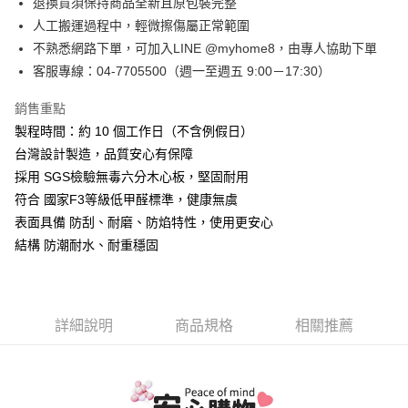
退換貨須保持商品全新且原包裝完整
【大哥付你分期使用說明】
AFTEE先享後付
1.本服務由台灣大哥大提供，台灣大哥大用戶可立即使用無須另外申請。
人工搬運過程中，輕微擦傷屬正常範圍
2.付款方式選擇「大哥付你分期」，訂單成立後會自動跳轉到大哥付的交易
相關說明
不熟悉網路下單，可加入LINE @myhome8，由專人協助下單
流程，驗證手機門號後，選擇欲分期的期數、繳款截止日，確認付款後即完
【關於「AFTEE先享後付」】
成交易。
客服專線：04-7705500（週一至週五 9:00－17:30）
ATM付款
AFTEE先享後付是「在收到商品之後才付款」的支付方式。 讓您購物簡單
3.實際核准額度、可分期數及費用金額請依後續交易確認頁面所載為準。
便利好安心！
4.訂單成立30分鐘內，如未前往確認交易或遇審核未通過，訂單將自動取
銷售重點
１．簡單：不需註冊會員、不需綁卡、不需儲值。
運送方式
消。如遇「轉專審核」未通過狀況，表示未達大哥付你分期系統評分，恕無
２．便利：只要手機號碼，簡訊認證，即可結帳。
製程時間：約 10 個工作日（不含例假日）
法說明評估內容。
３．安心：先確認商品／服務後，再付款。
➤一般商品『宅配寄送』：1.車趟為週一至六 2.無組裝，只送至一
【繳款方式說明】
台灣設計製造，品質安心有保障
1.分期款項不併入電信帳單，「大哥付你分期」於每月結算日後寄送繳費提
樓 3.購買大型家具，可一同配送組裝
採用 SGS檢驗無毒六分木心板，堅固耐用
【「AFTEE先享後付」結帳流程】
醒簡訊。
１．於結帳方式選擇「AFTEE先享後付」後，將跳轉至「AFTEE先享後付」
免運費
符合 國家F3等級低甲醛標準，健康無虞
2.透過簡訊連結打開帳單後，可選擇「超商條碼／台灣大直營門市／銀行轉
結帳頁面，進行簡訊認證並確認金額後，即可完成結帳。
帳／街口支付／iPASS MONEY」等通路繳費。
表面具備 防刮、耐磨、防焰特性，使用更安心
２．訂單成立數日內，您將收到繳費通知簡訊。
➤大型傢俱『免費組裝』：1.車趟為週二、週四 2.可指定日期，無
３．收到繳費通知簡訊後14天內，點擊此簡訊中的連結，可透過四大超商／
結構 防潮耐水、耐重穩固
【注意事項】
法指定當天抵達時段，白天至晚上皆可能
ATM／網路銀行／等多元方式進行付款，方視為交易完成。
1.本服務係由「台灣大哥大股份有限公司」（以下簡稱本公司）所提供，讓
※ 請注意：結帳手續完成當下不需立刻繳費，但若您需要取消訂單，請聯絡
每筆NT$3,000，滿NT$1(含以上)免運費
用戶於交易時，得透過本服務購買商品或服務，並由商店將買賣／分期付款
購買商品的店家。未經商家同意取消之訂單仍視為有效，需透過AFTEE先享
買賣價金債權讓與本公司後，依約使用本公司帳單繳交帳款。
後付繳納相關費用。
2.基於同意付款使用「大哥付你分期」之契約關係目的，商店將以您的個人
※ 交易是否成功請以「AFTEE先享後付 」之結帳頁面顯示為準，若有關於
詳細說明
商品規格
相關推薦
資料（包含姓名、電話或地址）提供予台灣大哥大進項蒐集、處理及利用，
是否繳費成功／繳費後需取消欲退款等相關疑問，請聯繫「AFTEE先享後付
由本公司與您本人進行分期帳單所需資料之確認、核對及更正。
客戶支援中心」
https://netprotections.freshdesk.com/support/home
3.完整用戶服務條款，請詳閱以下連結：
https://oppay.tw/userRule
【注意事項】
１．透過由恩沛科技股份有限公司提供之「AFTEE先享後付」服務完成之交