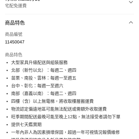
宅配免運費
付款方式
商品特色
信用卡一次付款
商品編號
信用卡分期付款
11450047
3 期 0 利率 每期
NT$6,271
21家銀行
商品特色
6 期 0 利率 每期
NT$3,135
21家銀行
合作金庫商業銀行
第一商業銀行
大型家具升級配送與組裝服務
華南商業銀行
彰化商業銀行
合作金庫商業銀行
第一商業銀行
LINE Pay
北部（新竹以北）：每週二、週四
上海商業儲蓄銀行
台北富邦商業銀行
華南商業銀行
彰化商業銀行
國泰世華商業銀行
兆豐國際商業銀行
苗栗、南投、雲林：每週一至週五
Apple Pay
上海商業儲蓄銀行
台北富邦商業銀行
臺灣中小企業銀行
台中商業銀行
台中、彰化：每週一至週六
國泰世華商業銀行
兆豐國際商業銀行
匯豐（台灣）商業銀行
華泰商業銀行
街口支付
臺灣中小企業銀行
台中商業銀行
南部（嘉義以南）：每週二、週四
聯邦商業銀行
遠東國際商業銀行
匯豐（台灣）商業銀行
華泰商業銀行
四樓（含）以上無電梯，將收取樓層搬運費
悠遊付
元大商業銀行
永豐商業銀行
聯邦商業銀行
遠東國際商業銀行
物流認定偏遠地區可能無法配送或需額外收取運費
玉山商業銀行
星展（台灣）商業銀行
元大商業銀行
永豐商業銀行
Google Pay
旺季期間配送最晚可能至晚上12點，無法接受者請勿下單
台新國際商業銀行
中國信託商業銀行
玉山商業銀行
星展（台灣）商業銀行
台灣樂天信用卡公司
提供七天鑑賞期
台新國際商業銀行
中國信託商業銀行
大哥付你分期
一年內非人為因素損壞保固，超過一年可視情況報價維修
台灣樂天信用卡公司
相關說明