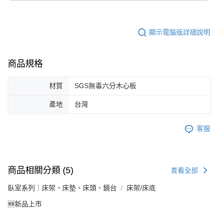
顯示電腦版詳細說明
商品規格
材質
SGS無毒六分木心板
產地
台灣
客服
商品相關分類 (5)
查看全部
臥室系列｜床架、床墊、床頭、鏡台
床架/床底
🆕新品上市