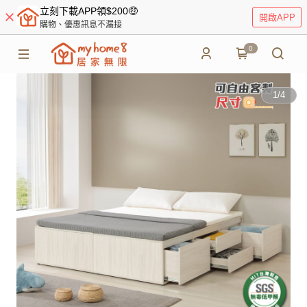
立刻下載APP領$200🤑
開啟APP
購物、優惠訊息不漏接
0
1
/
4