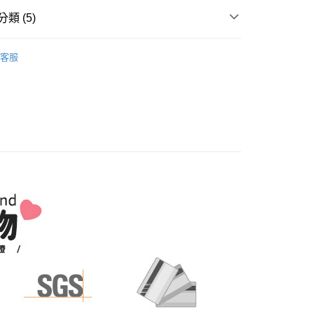
『免費組裝』：1.車趟為週二、週四 2.可指定日期，無
項】
網路銀行／等多元方式進行付款，方視為交易完成。
類 (5)
天抵達時段，白天至晚上皆可能
係由「台灣大哥大股份有限公司」（以下簡稱本公司）所提供，讓
：結帳手續完成當下不需立刻繳費，但若您需要取消訂單，請聯
易時，得透過本服務購買商品或服務，並由商店將買賣／分期付
的店家。未經商家同意取消之訂單仍視為有效，需透過AFTEE
,000，滿NT$1(含以上)免運費
｜床架、床墊、床頭、鏡台
床架/床底
金債權讓與本公司後，依約使用本公司帳單繳交帳款。
繳納相關費用。
客服
意付款使用「大哥付你分期」之契約關係目的，商店將以您的個人
否成功請以「AFTEE先享後付 」之結帳頁面顯示為準，若有關於
市
含姓名、電話或地址）提供予台灣大哥大進項蒐集、處理及利
功／繳費後需取消欲退款等相關疑問，請聯繫「AFTEE先享後
公司與您本人進行分期帳單所需資料之確認、核對及更正。
援中心」
https://netprotections.freshdesk.com/support/home
SGS低甲醛F3木心板傢俱
戶服務條款，請詳閱以下連結：
https://oppay.tw/userRule
項】
｜床架、床墊、床頭、鏡台
板材類床架【可客製尺
恩沛科技股份有限公司提供之「AFTEE先享後付」服務完成之
依本服務之必要範圍內提供個人資料，並將交易相關給付款項請
讓予恩沛科技股份有限公司。
區
個人資料處理事宜，請瀏覽以下網址：
ee.tw/terms/#terms3
年的使用者請事先徵得法定代理人或監護人之同意方可使用
E先享後付」，若未經同意申辦者引起之損失，本公司不負相關責
AFTEE先享後付」時，將依據個別帳號之用戶狀況，依本公司
核予不同之上限額度；若仍有額度不足之情形，本公司將視審查
用戶進行身份認證。
一人註冊多個帳號或使用他人資訊註冊。若發現惡意使用之情
科技股份有限公司將有權停止該用戶之使用額度並採取法律行