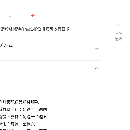
：請於結帳時在備註欄位填寫可收貨日期
清除
紀錄
送方式
費
次付款
期付款
0 利率 每期
NT$5,705
21家銀行
具升級配送與組裝服務
0 利率 每期
NT$2,852
21家銀行
庫商業銀行
第一商業銀行
新竹以北）：每週二、週四
業銀行
彰化商業銀行
南投、雲林：每週一至週五
庫商業銀行
第一商業銀行
業儲蓄銀行
台北富邦商業銀行
業銀行
彰化商業銀行
彰化：每週一至週六
華商業銀行
兆豐國際商業銀行
業儲蓄銀行
台北富邦商業銀行