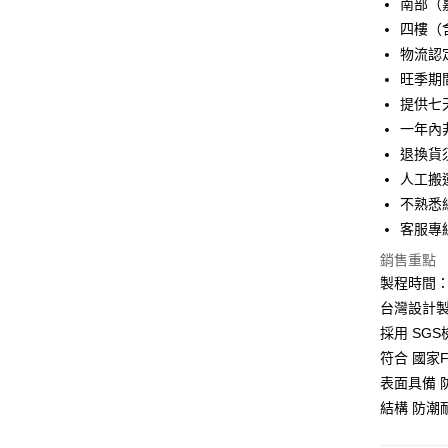
南部（
臺灣中
國泰世
四樓（
匯豐（
街口支付
臺灣中
聯邦商
物流認
匯豐（
悠遊付
元大商
旺季期
聯邦商
玉山商
元大商
提供七
Google Pa
台新國
玉山商
一年內
台灣樂
台新國
大哥付你
退換貨
台灣樂
相關說明
人工搬
【大哥付
AFTEE先
不熟悉網
1.本服務
2.付款方
相關說明
客服專線
流程，驗
【關於「A
銷售重點
ATM付款
完成交易
AFTEE
3.實際核
製程時間：
便利好安
4.訂單成
１．簡單
台灣設計
消。如遇
２．便利
運送方式
採用 SG
無法說明
３．安心
【繳款方
符合 國家
➤一般商品
1.分期款
【「AFT
表面具備
醒簡訊。
樓 3.購
１．於結帳
2.透過簡
結構 防潮
付」結帳
免運費
帳／街口支
２．訂單
３．收到繳