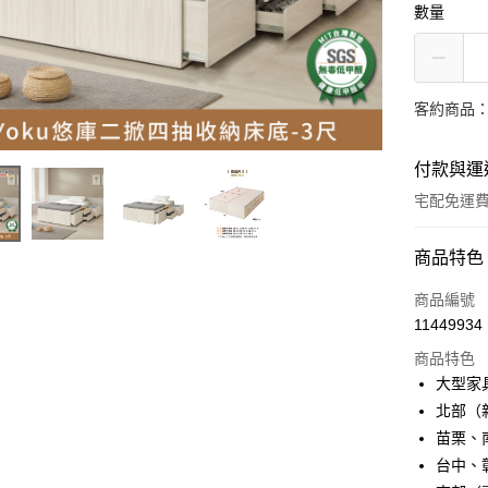
數量
客約商品
付款與運
宅配免運
付款方式
商品特色
信用卡一
商品編號
11449934
信用卡分
商品特色
3 期 
大型家
6 期 
合作金
北部（
華南商
苗栗、
合作金
LINE Pay
上海商
華南商
台中、
國泰世
Apple Pay
上海商