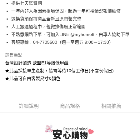
台灣樂天信用卡公司
提供七天鑑賞期
台新國際商業銀行
中國信託商業銀行
全盈+PAY
一年內非人為因素損壞保固，超過一年可視情況報價維修
台灣樂天信用卡公司
大哥付你分期
退換貨須保持商品全新且原包裝完整
相關說明
人工搬運過程中，輕微擦傷屬正常範圍
【大哥付你分期使用說明】
不熟悉網路下單，可加入LINE @myhome8，由專人協助下單
AFTEE先享後付
1.本服務由台灣大哥大提供，台灣大哥大用戶可立即使用無須另外申請。
客服專線：04-7705500（週一至週五 9:00－17:30）
2.付款方式選擇「大哥付你分期」，訂單成立後會自動跳轉到大哥付的交易
相關說明
流程，驗證手機門號後，選擇欲分期的期數、繳款截止日，確認付款後即完
【關於「AFTEE先享後付」】
成交易。
ATM付款
銷售重點
AFTEE先享後付是「在收到商品之後才付款」的支付方式。 讓您購物簡單
3.實際核准額度、可分期數及費用金額請依後續交易確認頁面所載為準。
便利好安心！
台灣設計製造 歐盟E1等級低甲醛
4.訂單成立30分鐘內，如未前往確認交易或遇審核未通過，訂單將自動取
１．簡單：不需註冊會員、不需綁卡、不需儲值。
運送方式
★此品採接單生產制，皆需等待10個工作日(不含例假日)
消。如遇「轉專審核」未通過狀況，表示未達大哥付你分期系統評分，恕無
２．便利：只要手機號碼，簡訊認證，即可結帳。
法說明評估內容。
★此品可自由客製尺寸&顏色
３．安心：先確認商品／服務後，再付款。
➤一般商品『宅配寄送』：1.車趟為週一至六 2.無組裝，只送至一
【繳款方式說明】
1.分期款項不併入電信帳單，「大哥付你分期」於每月結算日後寄送繳費提
樓 3.購買大型家具，可一同配送組裝
【「AFTEE先享後付」結帳流程】
醒簡訊。
１．於結帳方式選擇「AFTEE先享後付」後，將跳轉至「AFTEE先享後付」
免運費
2.透過簡訊連結打開帳單後，可選擇「超商條碼／台灣大直營門市／銀行轉
結帳頁面，進行簡訊認證並確認金額後，即可完成結帳。
帳／街口支付／iPASS MONEY」等通路繳費。
詳細說明
商品規格
相關推薦
２．訂單成立數日內，您將收到繳費通知簡訊。
➤大型傢俱『免費組裝』：1.車趟為週二、週四 2.可指定日期，無
３．收到繳費通知簡訊後14天內，點擊此簡訊中的連結，可透過四大超商／
【注意事項】
法指定當天抵達時段，白天至晚上皆可能
ATM／網路銀行／等多元方式進行付款，方視為交易完成。
1.本服務係由「台灣大哥大股份有限公司」（以下簡稱本公司）所提供，讓
※ 請注意：結帳手續完成當下不需立刻繳費，但若您需要取消訂單，請聯絡
每筆NT$3,000，滿NT$1(含以上)免運費
用戶於交易時，得透過本服務購買商品或服務，並由商店將買賣／分期付款
購買商品的店家。未經商家同意取消之訂單仍視為有效，需透過AFTEE先享
買賣價金債權讓與本公司後，依約使用本公司帳單繳交帳款。
後付繳納相關費用。
2.基於同意付款使用「大哥付你分期」之契約關係目的，商店將以您的個人