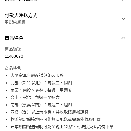
付款與運送方式
宅配免運費
付款方式
商品特色
信用卡一次付款
商品編號
信用卡分期付款
11403678
3 期 0 利率 每期
NT$5,661
21家銀行
商品特色
6 期 0 利率 每期
NT$2,830
21家銀行
合作金庫商業銀行
第一商業銀行
大型家具升級配送與組裝服務
華南商業銀行
彰化商業銀行
合作金庫商業銀行
第一商業銀行
LINE Pay
北部（新竹以北）：每週二、週四
上海商業儲蓄銀行
台北富邦商業銀行
華南商業銀行
彰化商業銀行
國泰世華商業銀行
兆豐國際商業銀行
苗栗、南投、雲林：每週一至週五
Apple Pay
上海商業儲蓄銀行
台北富邦商業銀行
臺灣中小企業銀行
台中商業銀行
台中、彰化：每週一至週六
國泰世華商業銀行
兆豐國際商業銀行
匯豐（台灣）商業銀行
華泰商業銀行
街口支付
臺灣中小企業銀行
台中商業銀行
南部（嘉義以南）：每週二、週四
聯邦商業銀行
遠東國際商業銀行
匯豐（台灣）商業銀行
華泰商業銀行
四樓（含）以上無電梯，將收取樓層搬運費
悠遊付
元大商業銀行
永豐商業銀行
聯邦商業銀行
遠東國際商業銀行
物流認定偏遠地區可能無法配送或需額外收取運費
玉山商業銀行
星展（台灣）商業銀行
元大商業銀行
永豐商業銀行
Google Pay
旺季期間配送最晚可能至晚上12點，無法接受者請勿下單
台新國際商業銀行
中國信託商業銀行
玉山商業銀行
星展（台灣）商業銀行