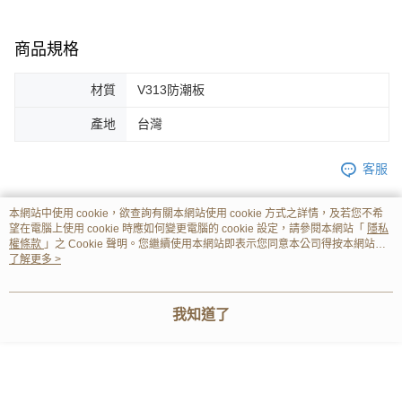
商品規格
材質
V313防潮板
產地
台灣
客服
本網站中使用 cookie，欲查詢有關本網站使用 cookie 方式之詳情，及若您不希
望在電腦上使用 cookie 時應如何變更電腦的 cookie 設定，請參閱本網站「
隱私
商品相關分類 (8)
權條款
」之 Cookie 聲明。您繼續使用本網站即表示您同意本公司得按本網站使
查看全部
用條款之 Cookie 聲明使用 cookie。
了解更多 >
臥室系列｜床架、床墊、床頭、鏡台
床架/床底
臥室系列｜床架、床墊、床頭、鏡台
房間組/床組
我知道了
評價
喜歡這個商品嗎？購買後給他一個好評吧