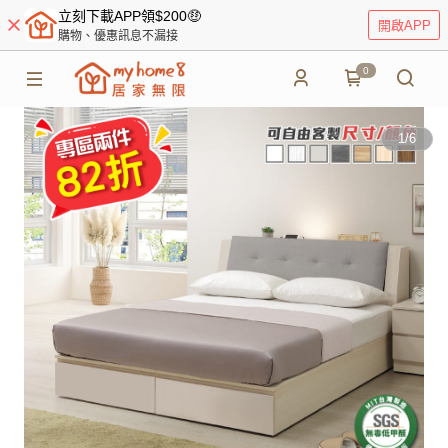
立刻下載APP領$200🤑
開啟APP
購物、優惠訊息不漏接
0
1
/
6