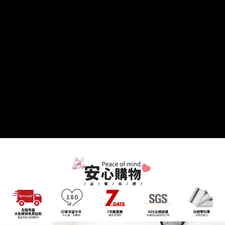
客戶支援中心」
https://netprotections.freshdesk.com/support/home
3.完整用戶服務條款，請詳閱以下連結：
https://oppay.tw/userRule
【注意事項】
１．透過由恩沛科技股份有限公司提供之「AFTEE先享後付」服務完成之交
易，需依本服務之必要範圍內提供個人資料，並將交易相關給付款項請求債
權轉讓予恩沛科技股份有限公司。
２．關於個人資料處理事宜，請瀏覽以下網址：
https://aftee.tw/terms/#terms3
３．未成年的使用者請事先徵得法定代理人或監護人之同意方可使用
「AFTEE先享後付」，若未經同意申辦者引起之損失，本公司不負相關責
任。
４．使用「AFTEE先享後付」時，將依據個別帳號之用戶狀況，依本公司即
時審查核予不同之上限額度；若仍有額度不足之情形，本公司將視審查結果
請求用戶進行身份認證。
５．嚴禁一人註冊多個帳號或使用他人資訊註冊。若發現惡意使用之情形，
恩沛科技股份有限公司將有權停止該用戶之使用額度並採取法律行動。