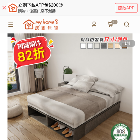
立刻下載APP領$200🤑
開啟APP
購物、優惠訊息不漏接
0
1
/
4