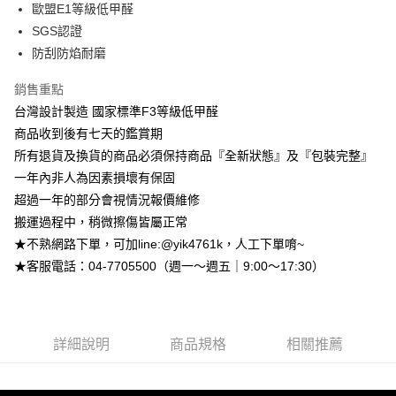
台灣樂天信用卡公司
歐盟E1等級低甲醛
台新國際商業銀行
中國信託商業銀行
大哥付你分期
SGS認證
台灣樂天信用卡公司
相關說明
防刮防焰耐磨
【大哥付你分期使用說明】
AFTEE先享後付
1.本服務由台灣大哥大提供，台灣大哥大用戶可立即使用無須另外申請。
2.付款方式選擇「大哥付你分期」，訂單成立後會自動跳轉到大哥付的交易
銷售重點
相關說明
流程，驗證手機門號後，選擇欲分期的期數、繳款截止日，確認付款後即完
【關於「AFTEE先享後付」】
台灣設計製造 國家標準F3等級低甲醛
成交易。
ATM付款
AFTEE先享後付是「在收到商品之後才付款」的支付方式。 讓您購物簡單
商品收到後有七天的鑑賞期
3.實際核准額度、可分期數及費用金額請依後續交易確認頁面所載為準。
便利好安心！
4.訂單成立30分鐘內，如未前往確認交易或遇審核未通過，訂單將自動取
所有退貨及換貨的商品必須保持商品『全新狀態』及『包裝完整』
１．簡單：不需註冊會員、不需綁卡、不需儲值。
運送方式
消。如遇「轉專審核」未通過狀況，表示未達大哥付你分期系統評分，恕無
２．便利：只要手機號碼，簡訊認證，即可結帳。
一年內非人為因素損壞有保固
法說明評估內容。
３．安心：先確認商品／服務後，再付款。
➤一般商品『宅配寄送』：1.車趟為週一至六 2.無組裝，只送至一
【繳款方式說明】
超過一年的部分會視情況報價維修
1.分期款項不併入電信帳單，「大哥付你分期」於每月結算日後寄送繳費提
樓 3.購買大型家具，可一同配送組裝
搬運過程中，稍微擦傷皆屬正常
【「AFTEE先享後付」結帳流程】
醒簡訊。
１．於結帳方式選擇「AFTEE先享後付」後，將跳轉至「AFTEE先享後付」
免運費
★不熟網路下單，可加line:@yik4761k，人工下單唷~
2.透過簡訊連結打開帳單後，可選擇「超商條碼／台灣大直營門市／銀行轉
結帳頁面，進行簡訊認證並確認金額後，即可完成結帳。
帳／街口支付／iPASS MONEY」等通路繳費。
★客服電話：04-7705500（週一～週五｜9:00～17:30）
２．訂單成立數日內，您將收到繳費通知簡訊。
➤大型傢俱『免費組裝』：1.車趟為週二、週四 2.可指定日期，無
３．收到繳費通知簡訊後14天內，點擊此簡訊中的連結，可透過四大超商／
【注意事項】
法指定當天抵達時段，白天至晚上皆可能
ATM／網路銀行／等多元方式進行付款，方視為交易完成。
1.本服務係由「台灣大哥大股份有限公司」（以下簡稱本公司）所提供，讓
※ 請注意：結帳手續完成當下不需立刻繳費，但若您需要取消訂單，請聯絡
每筆NT$3,000，滿NT$1(含以上)免運費
用戶於交易時，得透過本服務購買商品或服務，並由商店將買賣／分期付款
購買商品的店家。未經商家同意取消之訂單仍視為有效，需透過AFTEE先享
買賣價金債權讓與本公司後，依約使用本公司帳單繳交帳款。
詳細說明
商品規格
相關推薦
後付繳納相關費用。
2.基於同意付款使用「大哥付你分期」之契約關係目的，商店將以您的個人
※ 交易是否成功請以「AFTEE先享後付 」之結帳頁面顯示為準，若有關於
資料（包含姓名、電話或地址）提供予台灣大哥大進項蒐集、處理及利用，
是否繳費成功／繳費後需取消欲退款等相關疑問，請聯繫「AFTEE先享後付
由本公司與您本人進行分期帳單所需資料之確認、核對及更正。