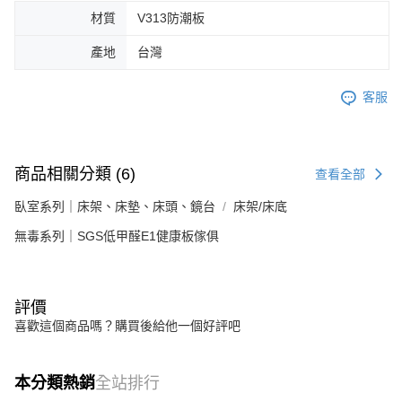
材質
V313防潮板
產地
台灣
客服
商品相關分類 (6)
查看全部
臥室系列｜床架、床墊、床頭、鏡台
床架/床底
無毒系列｜SGS低甲醛E1健康板傢俱
評價
喜歡這個商品嗎？購買後給他一個好評吧
本分類熱銷
全站排行