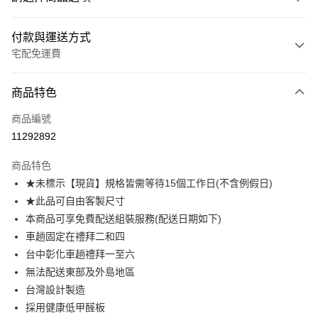
付款與運送方式
宅配免運費
付款方式
商品特色
信用卡一次付款
商品編號
信用卡分期付款
11292892
3 期 0 利率 每期
NT$3,610
21家銀行
商品特色
6 期 0 利率 每期
NT$1,805
21家銀行
合作金庫商業銀行
第一商業銀行
★未標示【現貨】規格皆需等待15個工作日(不含例假日)
華南商業銀行
彰化商業銀行
合作金庫商業銀行
第一商業銀行
LINE Pay
★此品可自由客製尺寸
上海商業儲蓄銀行
台北富邦商業銀行
華南商業銀行
彰化商業銀行
國泰世華商業銀行
兆豐國際商業銀行
本商品可享免費配送組裝服務(配送日期如下)
Apple Pay
上海商業儲蓄銀行
台北富邦商業銀行
臺灣中小企業銀行
台中商業銀行
車趟固定在禮拜二和四
國泰世華商業銀行
兆豐國際商業銀行
匯豐（台灣）商業銀行
華泰商業銀行
街口支付
臺灣中小企業銀行
台中商業銀行
台中彰化車趟禮拜一至六
聯邦商業銀行
遠東國際商業銀行
匯豐（台灣）商業銀行
華泰商業銀行
無法配送東部及外島地區
悠遊付
元大商業銀行
永豐商業銀行
聯邦商業銀行
遠東國際商業銀行
台灣設計製造
玉山商業銀行
星展（台灣）商業銀行
元大商業銀行
永豐商業銀行
Google Pay
採用健康低甲醛板
台新國際商業銀行
中國信託商業銀行
玉山商業銀行
星展（台灣）商業銀行