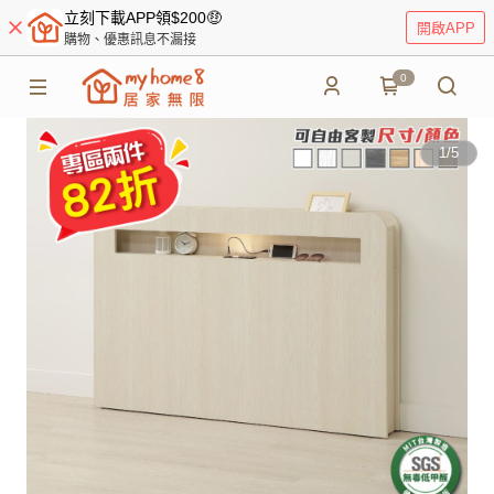
立刻下載APP領$200🤑
開啟APP
購物、優惠訊息不漏接
0
1
/
5