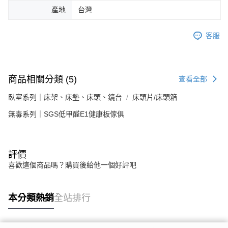
產地
台灣
客服
商品相關分類 (5)
查看全部
臥室系列｜床架、床墊、床頭、鏡台
床頭片/床頭箱
無毒系列｜SGS低甲醛E1健康板傢俱
評價
喜歡這個商品嗎？購買後給他一個好評吧
本分類熱銷
全站排行