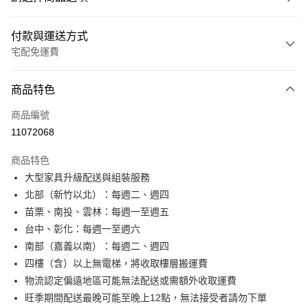
付款與運送方式
宅配免運費
付款方式
商品特色
信用卡一次付款
商品編號
信用卡分期付款
11072068
3 期 0 利率 每期
NT$1,754
21家銀行
商品特色
6 期 0 利率 每期
NT$877
21家銀行
合作金庫商業銀行
第一商業銀行
大型家具升級配送與組裝服務
華南商業銀行
彰化商業銀行
合作金庫商業銀行
第一商業銀行
LINE Pay
北部（新竹以北）：每週二、週四
上海商業儲蓄銀行
台北富邦商業銀行
華南商業銀行
彰化商業銀行
國泰世華商業銀行
兆豐國際商業銀行
苗栗、南投、雲林：每週一至週五
Apple Pay
上海商業儲蓄銀行
台北富邦商業銀行
臺灣中小企業銀行
台中商業銀行
台中、彰化：每週一至週六
國泰世華商業銀行
兆豐國際商業銀行
匯豐（台灣）商業銀行
華泰商業銀行
街口支付
臺灣中小企業銀行
台中商業銀行
南部（嘉義以南）：每週二、週四
聯邦商業銀行
遠東國際商業銀行
匯豐（台灣）商業銀行
華泰商業銀行
四樓（含）以上無電梯，將收取樓層搬運費
悠遊付
元大商業銀行
永豐商業銀行
聯邦商業銀行
遠東國際商業銀行
物流認定偏遠地區可能無法配送或需額外收取運費
玉山商業銀行
星展（台灣）商業銀行
元大商業銀行
永豐商業銀行
Google Pay
旺季期間配送最晚可能至晚上12點，無法接受者請勿下單
台新國際商業銀行
中國信託商業銀行
玉山商業銀行
星展（台灣）商業銀行