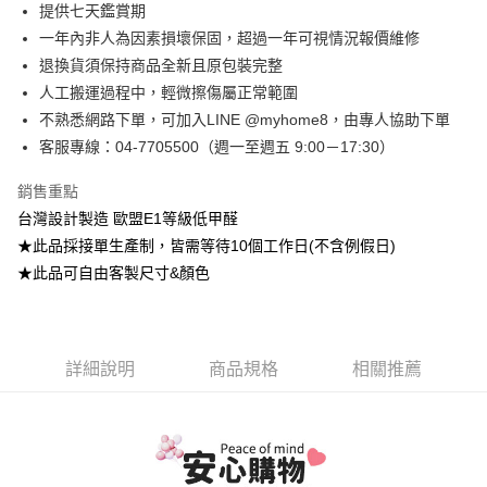
台灣樂天信用卡公司
提供七天鑑賞期
台新國際商業銀行
中國信託商業銀行
全盈+PAY
一年內非人為因素損壞保固，超過一年可視情況報價維修
台灣樂天信用卡公司
大哥付你分期
退換貨須保持商品全新且原包裝完整
相關說明
人工搬運過程中，輕微擦傷屬正常範圍
【大哥付你分期使用說明】
不熟悉網路下單，可加入LINE @myhome8，由專人協助下單
AFTEE先享後付
1.本服務由台灣大哥大提供，台灣大哥大用戶可立即使用無須另外申請。
客服專線：04-7705500（週一至週五 9:00－17:30）
2.付款方式選擇「大哥付你分期」，訂單成立後會自動跳轉到大哥付的交易
相關說明
流程，驗證手機門號後，選擇欲分期的期數、繳款截止日，確認付款後即完
【關於「AFTEE先享後付」】
成交易。
ATM付款
銷售重點
AFTEE先享後付是「在收到商品之後才付款」的支付方式。 讓您購物簡單
3.實際核准額度、可分期數及費用金額請依後續交易確認頁面所載為準。
便利好安心！
台灣設計製造 歐盟E1等級低甲醛
4.訂單成立30分鐘內，如未前往確認交易或遇審核未通過，訂單將自動取
１．簡單：不需註冊會員、不需綁卡、不需儲值。
運送方式
★此品採接單生產制，皆需等待10個工作日(不含例假日)
消。如遇「轉專審核」未通過狀況，表示未達大哥付你分期系統評分，恕無
２．便利：只要手機號碼，簡訊認證，即可結帳。
法說明評估內容。
★此品可自由客製尺寸&顏色
３．安心：先確認商品／服務後，再付款。
➤一般商品『宅配寄送』：1.車趟為週一至六 2.無組裝，只送至一
【繳款方式說明】
1.分期款項不併入電信帳單，「大哥付你分期」於每月結算日後寄送繳費提
樓 3.購買大型家具，可一同配送組裝
【「AFTEE先享後付」結帳流程】
醒簡訊。
１．於結帳方式選擇「AFTEE先享後付」後，將跳轉至「AFTEE先享後付」
免運費
2.透過簡訊連結打開帳單後，可選擇「超商條碼／台灣大直營門市／銀行轉
結帳頁面，進行簡訊認證並確認金額後，即可完成結帳。
帳／街口支付／iPASS MONEY」等通路繳費。
詳細說明
商品規格
相關推薦
２．訂單成立數日內，您將收到繳費通知簡訊。
➤大型傢俱『免費組裝』：1.車趟為週二、週四 2.可指定日期，無
３．收到繳費通知簡訊後14天內，點擊此簡訊中的連結，可透過四大超商／
【注意事項】
法指定當天抵達時段，白天至晚上皆可能
ATM／網路銀行／等多元方式進行付款，方視為交易完成。
1.本服務係由「台灣大哥大股份有限公司」（以下簡稱本公司）所提供，讓
※ 請注意：結帳手續完成當下不需立刻繳費，但若您需要取消訂單，請聯絡
每筆NT$3,000，滿NT$1(含以上)免運費
用戶於交易時，得透過本服務購買商品或服務，並由商店將買賣／分期付款
購買商品的店家。未經商家同意取消之訂單仍視為有效，需透過AFTEE先享
買賣價金債權讓與本公司後，依約使用本公司帳單繳交帳款。
後付繳納相關費用。
2.基於同意付款使用「大哥付你分期」之契約關係目的，商店將以您的個人