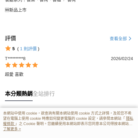
🆕新品上市
評價
查看全部
5
(
1
則評價
)
T**********8
2026/02/24
超愛 喜歡
本分類熱銷
全站排行
本網站中使用 cookie，欲查詢有關本網站使用 cookie 方式之詳情，及若您不希
熱門標籤
望在電腦上使用 cookie 時應如何變更電腦的 cookie 設定，請參閱本網站「
隱私
權條款
」之 Cookie 聲明。您繼續使用本網站即表示您同意本公司得按本網站使
用條款之 Cookie 聲明使用 cookie。
了解更多 >