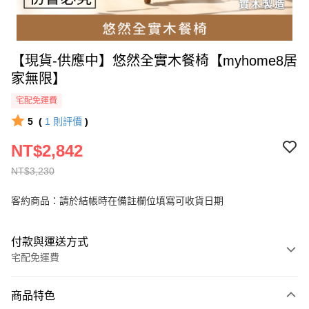
【現貨-供應中】悠然全實木餐椅【myhome8居
家無限】
宅配免運費
5
(
1
則評價
)
NT$2,842
NT$3,230
客約商品：請於結帳時在備註欄位填寫可收貨日期
付款與運送方式
宅配免運費
付款方式
商品特色
信用卡一次付款