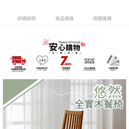
3.實際核准額度、可分期數及費用金額請依後續交易確認頁面所載為準。
便利好安心！
4.訂單成立30分鐘內，如未前往確認交易或遇審核未通過，訂單將自動取
１．簡單：不需註冊會員、不需綁卡、不需儲值。
運送方式
消。如遇「轉專審核」未通過狀況，表示未達大哥付你分期系統評分，恕無
２．便利：只要手機號碼，簡訊認證，即可結帳。
法說明評估內容。
詳細說明
商品規格
相關推薦
３．安心：先確認商品／服務後，再付款。
➤一般商品『宅配寄送』：1.車趟為週一至六 2.無組裝，只送至一
【繳款方式說明】
1.分期款項不併入電信帳單，「大哥付你分期」於每月結算日後寄送繳費提
樓 3.購買大型家具，可一同配送組裝
【「AFTEE先享後付」結帳流程】
醒簡訊。
１．於結帳方式選擇「AFTEE先享後付」後，將跳轉至「AFTEE先享後付」
免運費
2.透過簡訊連結打開帳單後，可選擇「超商條碼／台灣大直營門市／銀行轉
結帳頁面，進行簡訊認證並確認金額後，即可完成結帳。
帳／街口支付／iPASS MONEY」等通路繳費。
２．訂單成立數日內，您將收到繳費通知簡訊。
３．收到繳費通知簡訊後14天內，點擊此簡訊中的連結，可透過四大超商／
【注意事項】
ATM／網路銀行／等多元方式進行付款，方視為交易完成。
1.本服務係由「台灣大哥大股份有限公司」（以下簡稱本公司）所提供，讓
※ 請注意：結帳手續完成當下不需立刻繳費，但若您需要取消訂單，請聯絡
用戶於交易時，得透過本服務購買商品或服務，並由商店將買賣／分期付款
購買商品的店家。未經商家同意取消之訂單仍視為有效，需透過AFTEE先享
買賣價金債權讓與本公司後，依約使用本公司帳單繳交帳款。
後付繳納相關費用。
2.基於同意付款使用「大哥付你分期」之契約關係目的，商店將以您的個人
※ 交易是否成功請以「AFTEE先享後付 」之結帳頁面顯示為準，若有關於
資料（包含姓名、電話或地址）提供予台灣大哥大進項蒐集、處理及利用，
是否繳費成功／繳費後需取消欲退款等相關疑問，請聯繫「AFTEE先享後付
由本公司與您本人進行分期帳單所需資料之確認、核對及更正。
客戶支援中心」
https://netprotections.freshdesk.com/support/home
3.完整用戶服務條款，請詳閱以下連結：
https://oppay.tw/userRule
【注意事項】
１．透過由恩沛科技股份有限公司提供之「AFTEE先享後付」服務完成之交
易，需依本服務之必要範圍內提供個人資料，並將交易相關給付款項請求債
權轉讓予恩沛科技股份有限公司。
２．關於個人資料處理事宜，請瀏覽以下網址：
https://aftee.tw/terms/#terms3
３．未成年的使用者請事先徵得法定代理人或監護人之同意方可使用