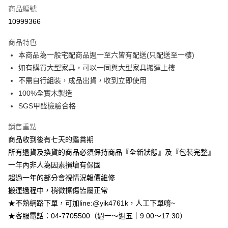
商品編號
信用卡分期付款
10999366
3 期 0 利率 每期
NT$947
21家銀行
商品特色
6 期 0 利率 每期
NT$473
21家銀行
合作金庫商業銀行
第一商業銀行
本商品為一般宅配商品週一至六皆有配送(只配送至一樓)
華南商業銀行
彰化商業銀行
合作金庫商業銀行
第一商業銀行
LINE Pay
如有購買大型家具，可以一同與大型家具搬運上樓
上海商業儲蓄銀行
台北富邦商業銀行
華南商業銀行
彰化商業銀行
國泰世華商業銀行
兆豐國際商業銀行
不需自行組裝，成品出貨，收到立即使用
Apple Pay
上海商業儲蓄銀行
台北富邦商業銀行
臺灣中小企業銀行
台中商業銀行
100%全實木製造
國泰世華商業銀行
兆豐國際商業銀行
匯豐（台灣）商業銀行
華泰商業銀行
街口支付
臺灣中小企業銀行
台中商業銀行
SGS甲醛檢驗合格
聯邦商業銀行
遠東國際商業銀行
匯豐（台灣）商業銀行
華泰商業銀行
悠遊付
元大商業銀行
永豐商業銀行
銷售重點
聯邦商業銀行
遠東國際商業銀行
玉山商業銀行
星展（台灣）商業銀行
元大商業銀行
永豐商業銀行
商品收到後有七天的鑑賞期
Google Pay
台新國際商業銀行
中國信託商業銀行
玉山商業銀行
星展（台灣）商業銀行
所有退貨及換貨的商品必須保持商品『全新狀態』及『包裝完整』
台灣樂天信用卡公司
台新國際商業銀行
中國信託商業銀行
大哥付你分期
一年內非人為因素損壞有保固
台灣樂天信用卡公司
相關說明
超過一年的部分會視情況報價維修
【大哥付你分期使用說明】
搬運過程中，稍微擦傷皆屬正常
AFTEE先享後付
1.本服務由台灣大哥大提供，台灣大哥大用戶可立即使用無須另外申請。
2.付款方式選擇「大哥付你分期」，訂單成立後會自動跳轉到大哥付的交易
★不熟網路下單，可加line:@yik4761k，人工下單唷~
相關說明
流程，驗證手機門號後，選擇欲分期的期數、繳款截止日，確認付款後即完
【關於「AFTEE先享後付」】
★客服電話：04-7705500（週一～週五｜9:00～17:30）
成交易。
ATM付款
AFTEE先享後付是「在收到商品之後才付款」的支付方式。 讓您購物簡單