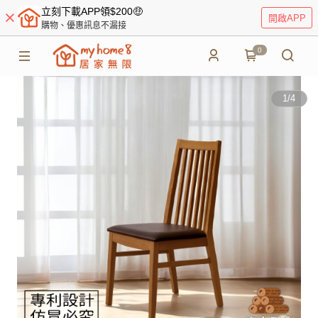
立刻下載APP領$200🤑
開啟APP
購物、優惠訊息不漏接
0
1
/
4