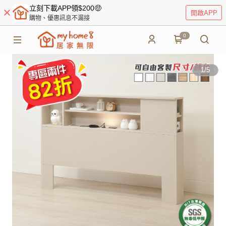
立刻下載APP領$200🤑
開啟APP
購物、優惠訊息不漏接
0
1
/
5