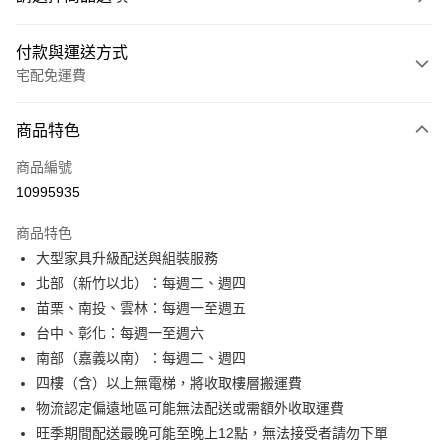
付款與運送方式
宅配免運費
付款方式
商品特色
信用卡一次付款
商品編號
信用卡分期付款
10995935
3 期 0 利率 每期
NT$1,815
21家銀行
商品特色
6 期 0 利率 每期
NT$907
21家銀行
合作金庫商業銀行
第一商業銀行
大型家具升級配送與組裝服務
華南商業銀行
彰化商業銀行
合作金庫商業銀行
第一商業銀行
LINE Pay
北部（新竹以北）：每週二、週四
上海商業儲蓄銀行
台北富邦商業銀行
華南商業銀行
彰化商業銀行
國泰世華商業銀行
兆豐國際商業銀行
苗栗、南投、雲林：每週一至週五
Apple Pay
上海商業儲蓄銀行
台北富邦商業銀行
臺灣中小企業銀行
台中商業銀行
台中、彰化：每週一至週六
國泰世華商業銀行
兆豐國際商業銀行
匯豐（台灣）商業銀行
華泰商業銀行
街口支付
臺灣中小企業銀行
台中商業銀行
南部（嘉義以南）：每週二、週四
聯邦商業銀行
遠東國際商業銀行
匯豐（台灣）商業銀行
華泰商業銀行
四樓（含）以上無電梯，將收取樓層搬運費
悠遊付
元大商業銀行
永豐商業銀行
聯邦商業銀行
遠東國際商業銀行
物流認定偏遠地區可能無法配送或需額外收取運費
玉山商業銀行
星展（台灣）商業銀行
元大商業銀行
永豐商業銀行
Google Pay
旺季期間配送最晚可能至晚上12點，無法接受者請勿下單
台新國際商業銀行
中國信託商業銀行
玉山商業銀行
星展（台灣）商業銀行