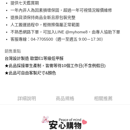
台灣樂天信用卡公司
提供七天鑑賞期
台新國際商業銀行
中國信託商業銀行
全盈+PAY
一年內非人為因素損壞保固，超過一年可視情況報價維修
台灣樂天信用卡公司
大哥付你分期
退換貨須保持商品全新且原包裝完整
相關說明
人工搬運過程中，輕微擦傷屬正常範圍
【大哥付你分期使用說明】
不熟悉網路下單，可加入LINE @myhome8，由專人協助下單
AFTEE先享後付
1.本服務由台灣大哥大提供，台灣大哥大用戶可立即使用無須另外申請。
客服專線：04-7705500（週一至週五 9:00－17:30）
2.付款方式選擇「大哥付你分期」，訂單成立後會自動跳轉到大哥付的交易
相關說明
流程，驗證手機門號後，選擇欲分期的期數、繳款截止日，確認付款後即完
【關於「AFTEE先享後付」】
成交易。
ATM付款
銷售重點
AFTEE先享後付是「在收到商品之後才付款」的支付方式。 讓您購物簡單
3.實際核准額度、可分期數及費用金額請依後續交易確認頁面所載為準。
便利好安心！
台灣設計製造 歐盟E1等級低甲醛
4.訂單成立30分鐘內，如未前往確認交易或遇審核未通過，訂單將自動取
１．簡單：不需註冊會員、不需綁卡、不需儲值。
運送方式
★此品採接單生產制，皆需等待10個工作日(不含例假日)
消。如遇「轉專審核」未通過狀況，表示未達大哥付你分期系統評分，恕無
２．便利：只要手機號碼，簡訊認證，即可結帳。
法說明評估內容。
★此品可自由客製尺寸&顏色
３．安心：先確認商品／服務後，再付款。
➤一般商品『宅配寄送』：1.車趟為週一至六 2.無組裝，只送至一
【繳款方式說明】
1.分期款項不併入電信帳單，「大哥付你分期」於每月結算日後寄送繳費提
樓 3.購買大型家具，可一同配送組裝
【「AFTEE先享後付」結帳流程】
醒簡訊。
１．於結帳方式選擇「AFTEE先享後付」後，將跳轉至「AFTEE先享後付」
免運費
2.透過簡訊連結打開帳單後，可選擇「超商條碼／台灣大直營門市／銀行轉
結帳頁面，進行簡訊認證並確認金額後，即可完成結帳。
帳／街口支付／iPASS MONEY」等通路繳費。
詳細說明
商品規格
相關推薦
２．訂單成立數日內，您將收到繳費通知簡訊。
➤大型傢俱『免費組裝』：1.車趟為週二、週四 2.可指定日期，無
３．收到繳費通知簡訊後14天內，點擊此簡訊中的連結，可透過四大超商／
【注意事項】
法指定當天抵達時段，白天至晚上皆可能
ATM／網路銀行／等多元方式進行付款，方視為交易完成。
1.本服務係由「台灣大哥大股份有限公司」（以下簡稱本公司）所提供，讓
※ 請注意：結帳手續完成當下不需立刻繳費，但若您需要取消訂單，請聯絡
每筆NT$3,000，滿NT$1(含以上)免運費
用戶於交易時，得透過本服務購買商品或服務，並由商店將買賣／分期付款
購買商品的店家。未經商家同意取消之訂單仍視為有效，需透過AFTEE先享
買賣價金債權讓與本公司後，依約使用本公司帳單繳交帳款。
後付繳納相關費用。
2.基於同意付款使用「大哥付你分期」之契約關係目的，商店將以您的個人