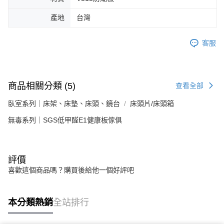
產地
台灣
客服
商品相關分類 (5)
查看全部
臥室系列｜床架、床墊、床頭、鏡台
床頭片/床頭箱
無毒系列｜SGS低甲醛E1健康板傢俱
評價
喜歡這個商品嗎？購買後給他一個好評吧
本分類熱銷
全站排行