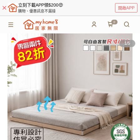
立刻下載APP領$200🤑
開啟APP
購物、優惠訊息不漏接
0
1
/
5