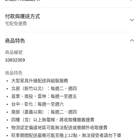
付款與運送方式
宅配免運費
付款方式
商品特色
信用卡一次付款
商品編號
信用卡分期付款
10832359
3 期 0 利率 每期
NT$3,781
21家銀行
商品特色
6 期 0 利率 每期
NT$1,890
21家銀行
合作金庫商業銀行
第一商業銀行
大型家具升級配送與組裝服務
華南商業銀行
彰化商業銀行
合作金庫商業銀行
第一商業銀行
LINE Pay
北部（新竹以北）：每週二、週四
上海商業儲蓄銀行
台北富邦商業銀行
華南商業銀行
彰化商業銀行
國泰世華商業銀行
兆豐國際商業銀行
苗栗、南投、雲林：每週一至週五
Apple Pay
上海商業儲蓄銀行
台北富邦商業銀行
臺灣中小企業銀行
台中商業銀行
台中、彰化：每週一至週六
國泰世華商業銀行
兆豐國際商業銀行
匯豐（台灣）商業銀行
華泰商業銀行
街口支付
臺灣中小企業銀行
台中商業銀行
南部（嘉義以南）：每週二、週四
聯邦商業銀行
遠東國際商業銀行
匯豐（台灣）商業銀行
華泰商業銀行
四樓（含）以上無電梯，將收取樓層搬運費
悠遊付
元大商業銀行
永豐商業銀行
聯邦商業銀行
遠東國際商業銀行
物流認定偏遠地區可能無法配送或需額外收取運費
玉山商業銀行
星展（台灣）商業銀行
元大商業銀行
永豐商業銀行
Google Pay
旺季期間配送最晚可能至晚上12點，無法接受者請勿下單
台新國際商業銀行
中國信託商業銀行
玉山商業銀行
星展（台灣）商業銀行