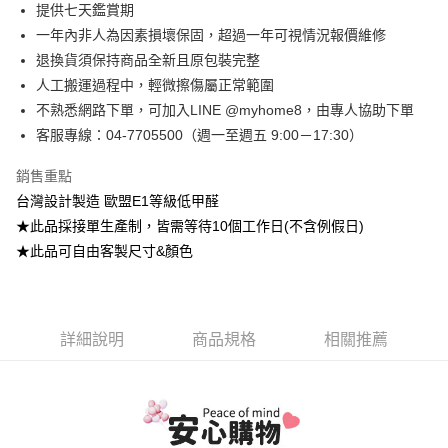
台灣樂天信用卡公司
提供七天鑑賞期
台新國際商業銀行
中國信託商業銀行
全盈+PAY
一年內非人為因素損壞保固，超過一年可視情況報價維修
台灣樂天信用卡公司
大哥付你分期
退換貨須保持商品全新且原包裝完整
相關說明
人工搬運過程中，輕微擦傷屬正常範圍
【大哥付你分期使用說明】
不熟悉網路下單，可加入LINE @myhome8，由專人協助下單
AFTEE先享後付
1.本服務由台灣大哥大提供，台灣大哥大用戶可立即使用無須另外申請。
客服專線：04-7705500（週一至週五 9:00－17:30）
2.付款方式選擇「大哥付你分期」，訂單成立後會自動跳轉到大哥付的交易
相關說明
流程，驗證手機門號後，選擇欲分期的期數、繳款截止日，確認付款後即完
【關於「AFTEE先享後付」】
成交易。
ATM付款
銷售重點
AFTEE先享後付是「在收到商品之後才付款」的支付方式。 讓您購物簡單
3.實際核准額度、可分期數及費用金額請依後續交易確認頁面所載為準。
便利好安心！
台灣設計製造 歐盟E1等級低甲醛
4.訂單成立30分鐘內，如未前往確認交易或遇審核未通過，訂單將自動取
１．簡單：不需註冊會員、不需綁卡、不需儲值。
運送方式
★此品採接單生產制，皆需等待10個工作日(不含例假日)
消。如遇「轉專審核」未通過狀況，表示未達大哥付你分期系統評分，恕無
２．便利：只要手機號碼，簡訊認證，即可結帳。
法說明評估內容。
★此品可自由客製尺寸&顏色
３．安心：先確認商品／服務後，再付款。
➤一般商品『宅配寄送』：1.車趟為週一至六 2.無組裝，只送至一
【繳款方式說明】
1.分期款項不併入電信帳單，「大哥付你分期」於每月結算日後寄送繳費提
樓 3.購買大型家具，可一同配送組裝
【「AFTEE先享後付」結帳流程】
醒簡訊。
１．於結帳方式選擇「AFTEE先享後付」後，將跳轉至「AFTEE先享後付」
免運費
2.透過簡訊連結打開帳單後，可選擇「超商條碼／台灣大直營門市／銀行轉
結帳頁面，進行簡訊認證並確認金額後，即可完成結帳。
帳／街口支付／iPASS MONEY」等通路繳費。
詳細說明
商品規格
相關推薦
２．訂單成立數日內，您將收到繳費通知簡訊。
➤大型傢俱『免費組裝』：1.車趟為週二、週四 2.可指定日期，無
３．收到繳費通知簡訊後14天內，點擊此簡訊中的連結，可透過四大超商／
【注意事項】
法指定當天抵達時段，白天至晚上皆可能
ATM／網路銀行／等多元方式進行付款，方視為交易完成。
1.本服務係由「台灣大哥大股份有限公司」（以下簡稱本公司）所提供，讓
※ 請注意：結帳手續完成當下不需立刻繳費，但若您需要取消訂單，請聯絡
每筆NT$3,000，滿NT$1(含以上)免運費
用戶於交易時，得透過本服務購買商品或服務，並由商店將買賣／分期付款
購買商品的店家。未經商家同意取消之訂單仍視為有效，需透過AFTEE先享
買賣價金債權讓與本公司後，依約使用本公司帳單繳交帳款。
後付繳納相關費用。
2.基於同意付款使用「大哥付你分期」之契約關係目的，商店將以您的個人