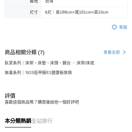
產地
台灣
尺寸
6尺｜長188cm×寬181cm×高10cm
客服
商品相關分類 (7)
查看全部
臥室系列｜床架、床墊、床頭、鏡台
床架/床底
無毒系列｜SGS低甲醛E1健康板傢俱
評價
喜歡這個商品嗎？購買後給他一個好評吧
本分類熱銷
全站排行